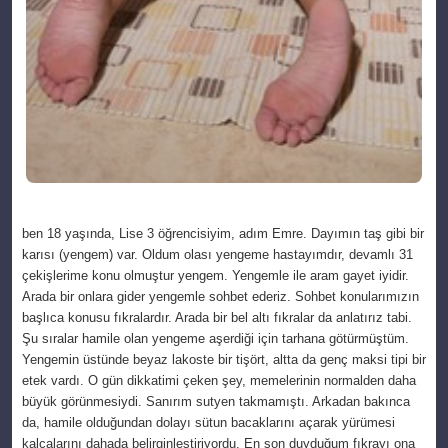
ben 18 yaşında, Lise 3 öğrencisiyim, adım Emre. Dayımın taş gibi bir
karısı (yengem) var. Oldum olası yengeme hastayımdır, devamlı 31
çekişlerime konu olmuştur yengem. Yengemle ile aram gayet iyidir.
Arada bir onlara gider yengemle sohbet ederiz. Sohbet konularımızın
başlıca konusu fıkralardır. Arada bir bel altı fıkralar da anlatırız tabi.
Şu sıralar hamile olan yengeme aşerdiği için tarhana götürmüştüm.
Yengemin üstünde beyaz lakoste bir tişört, altta da genç maksi tipi bir
etek vardı. O gün dikkatimi çeken şey, memelerinin normalden daha
büyük görünmesiydi. Sanırım sutyen takmamıştı. Arkadan bakınca
da, hamile olduğundan dolayı sütun bacaklarını açarak yürümesi
kalçalarını dahada belirginleştiriyordu. En son duyduğum fıkrayı ona