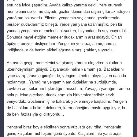
sorunca iyice şaşırdım. Ayağa kalkıp yanıma geldi. Yere oturarak
memelerini dizlerime dayadı, gözleri donumdan dışarı çıkmak isteyen
yarağıma bakıyordu. Ellerimi yengemin saçlarında gezdirmemle
beraber dudaklarımız birleşti. Yerde yan yana uzanmıştık, ben bir
yandan yengemin memelerini okşarken, biryandan da soyunuyorduk.
Sonunda hayal ettiğim memeler dudaklarımın arasındaydı. Onları
öpüyor, emiyor, dişliyordum. Yengemin yeni traşlanmış amına
indiğimde, o da benim sikimi ağzına almış iştahla yalıyordu…
Arkasına geçip, memelerini ve şişmiş karnını okşarken bulutların
üzerindeymişim gibiydi. Dayanacak halim kalmamıştı. Bacaklarını
iyice ayırıp arasına girdiğimde, yengemin nefes alışverişleri dahada
hızlanmıştı. Yarrağımı yengemin am dudaklarına sürdüğümde,
zevkten am sularının fışkırdığını hissettim. Yavaşça yarrağımı amına
sokup, içine girerken, dudaklarımızla birbirimize tarifsiz zevk
veriyorduk. Gözlerinin içine bakarak yüklenmeye başladım. Yengem
de bacaklarını belime dolarken, karnı göbeğime baskı uyguluyor, bu
da beni fazlasıyla çıldırtıyordu…
Yengemi biraz böyle siktikten sonra yüzüstü çevirdim. Yengemin
geniş kalçaları muhteşem görünüyordu. Kalçalarını iki yana açıp,