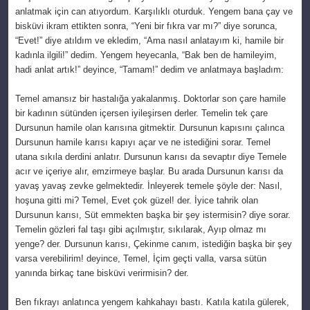
anlatmak için can atıyordum. Karşılıklı oturduk. Yengem bana çay ve
bisküvi ikram ettikten sonra, “Yeni bir fıkra var mı?” diye sorunca,
“Evet!” diye atıldım ve ekledim, “Ama nasıl anlatayım ki, hamile bir
kadınla ilgili!” dedim. Yengem heyecanla, “Bak ben de hamileyim,
hadi anlat artık!” deyince, “Tamam!” dedim ve anlatmaya başladım:
Temel amansız bir hastalığa yakalanmış. Doktorlar son çare hamile
bir kadının sütünden içersen iyileşirsen derler. Temelin tek çare
Dursunun hamile olan karısına gitmektir. Dursunun kapısını çalınca
Dursunun hamile karısı kapıyı açar ve ne istediğini sorar. Temel
utana sıkıla derdini anlatır. Dursunun karısı da sevaptır diye Temele
acır ve içeriye alır, emzirmeye başlar. Bu arada Dursunun karısı da
yavaş yavaş zevke gelmektedir. İnleyerek temele şöyle der: Nasıl,
hoşuna gitti mi? Temel, Evet çok güzel! der. İyice tahrik olan
Dursunun karısı, Süt emmekten başka bir şey istermisin? diye sorar.
Temelin gözleri fal taşı gibi açılmıştır, sıkılarak, Ayıp olmaz mı
yenge? der. Dursunun karısı, Çekinme canım, istediğin başka bir şey
varsa verebilirim! deyince, Temel, İçim geçti valla, varsa sütün
yanında birkaç tane bisküvi verirmisin? der.
Ben fıkrayı anlatınca yengem kahkahayı bastı. Katıla katıla gülerek,