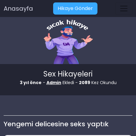
Anasayfa
Hikaye Gönder
Sex Hikayeleri
3 yıl önce
-
Admin
Ekledi -
2089
Kez Okundu
Yengemi delicesine seks yaptık