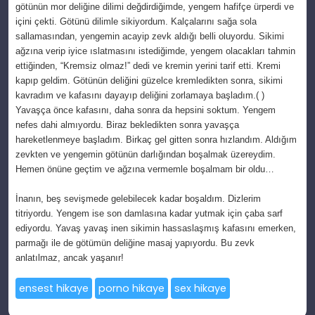
götünün mor deliğine dilimi değdirdiğimde, yengem hafifçe ürperdi ve
içini çekti. Götünü dilimle sikiyordum. Kalçalarını sağa sola
sallamasından, yengemin acayip zevk aldığı belli oluyordu. Sikimi
ağzına verip iyice ıslatmasını istediğimde, yengem olacakları tahmin
ettiğinden, “Kremsiz olmaz!” dedi ve kremin yerini tarif etti. Kremi
kapıp geldim. Götünün deliğini güzelce kremledikten sonra, sikimi
kavradım ve kafasını dayayıp deliğini zorlamaya başladım.( )
Yavaşça önce kafasını, daha sonra da hepsini soktum. Yengem
nefes dahi almıyordu. Biraz bekledikten sonra yavaşça
hareketlenmeye başladım. Birkaç gel gitten sonra hızlandım. Aldığım
zevkten ve yengemin götünün darlığından boşalmak üzereydim.
Hemen önüne geçtim ve ağzına vermemle boşalmam bir oldu…
İnanın, beş sevişmede gelebilecek kadar boşaldım. Dizlerim
titriyordu. Yengem ise son damlasına kadar yutmak için çaba sarf
ediyordu. Yavaş yavaş inen sikimin hassaslaşmış kafasını emerken,
parmağı ile de götümün deliğine masaj yapıyordu. Bu zevk
anlatılmaz, ancak yaşanır!
ensest hikaye
porno hikaye
sex hikaye