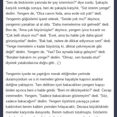
“Sen de bisküvinin yanında bir şey istermisin?” diye sordu. Şakayla
karşılık sorduğu soruya, ben de şakayla karşılık, “Süt isterim yenge!”
dedim. Yengem de, “Olsa canım feda, ama evde süt yok!” dedi.
Yengemin göğüslerini işaret ederek, “Sende yok mu?” deyince,
yengemin yanakları al al oldu. “Daha memelerime süt gelmedi!” dedi.
Ben de, “Ama çok büyümüşler!” deyince, yengem iyice kızardı ve
“Çok belli oluyor mu?” dedi. “Evet, ama bu halde çok daha güzel
görünüyorlar!” dedim. “Bak bak, nelere de dikkat ediyorsun sen!” dedi.
“Yenge memelerin o kadar büyümüş ki, dikkat çekmeyecek gibi
değil!” dedim. Yengem de, “Yaa? Dur aynada bakıp geleyim!” dedi.
“Beraber bakalım mı yenge?” dedim. “Olmaz, sen burada otur!”
diyerek yatakodasına doğru gitti…( )
Yengemin içerde ne yaptığını merak ettiğimden yerimde
duramıyordum ve o iri memeleri görme hayaliyle kapının anahtar
deliğine yaklaştım. Tam delikten içeri bakacakken yengem kapıyı
birden açınca beni o halde gördü. “Beni mi dikizleyektin?” dedi. Cevap
veremedim. Yengem, “Sadece bakacaksan göstereyim!” dedi. “Söz,
sadece bakacağım!” dedim. Yengem tişörtünü yavaşça yukarı
kaldırırken benim kalbim yerinden fırlayacaktı. Devasa büyüklükteki
memeler karşımda duruyordu. Benim nutkum tutulmuştu. Gözlerimi