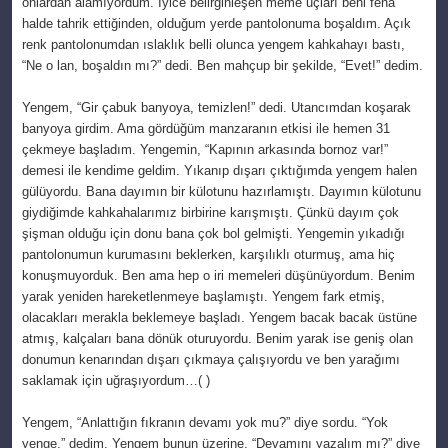
onlardan alamıyordum. İyice belirginleşen meme uçları beni fena
halde tahrik ettiğinden, olduğum yerde pantolonuma boşaldım. Açık
renk pantolonumdan ıslaklık belli olunca yengem kahkahayı bastı,
“Ne o lan, boşaldın mı?” dedi. Ben mahçup bir şekilde, “Evet!” dedim.
Yengem, “Gir çabuk banyoya, temizlen!” dedi. Utancımdan koşarak
banyoya girdim. Ama gördüğüm manzaranın etkisi ile hemen 31
çekmeye başladım. Yengemin, “Kapının arkasında bornoz var!”
demesi ile kendime geldim. Yıkanıp dışarı çıktığımda yengem halen
gülüyordu. Bana dayımın bir külotunu hazırlamıştı. Dayımın külotunu
giydiğimde kahkahalarımız birbirine karışmıştı. Çünkü dayım çok
şişman olduğu için donu bana çok bol gelmişti. Yengemin yıkadığı
pantolonumun kurumasını beklerken, karşılıklı oturmuş, ama hiç
konuşmuyorduk. Ben ama hep o iri memeleri düşünüyordum. Benim
yarak yeniden hareketlenmeye başlamıştı. Yengem fark etmiş,
olacakları merakla beklemeye başladı. Yengem bacak bacak üstüne
atmış, kalçaları bana dönük oturuyordu. Benim yarak ise geniş olan
donumun kenarından dışarı çıkmaya çalışıyordu ve ben yarağımı
saklamak için uğraşıyordum…( )
Yengem, “Anlattığın fıkranın devamı yok mu?” diye sordu. “Yok
yenge.” dedim. Yengem bunun üzerine, “Devamını yazalım mı?” diye