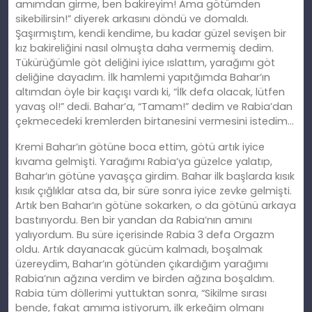
amımdan girme, ben bakireyim! Ama götümden
sikebilirsin!” diyerek arkasını döndü ve domaldı.
Ş
a
şırmıştım, kendi kendime, bu kadar güzel sevişen bir
kız bakireliğini nasıl olmuşta daha vermemiş dedim.
Tükürüğümle göt deliğini iyice ıslattım, yarağımı göt
deliğ
ine
dayadım. İ
lk
hamlemi yapıtğımda Bahar’ın
altımdan öyle bir kaçışı vardı ki, “İlk defa olacak, lütfen
yavaş ol!” dedi. Bahar’a, “Tamam!” dedim ve Rabia’dan
çekmecedeki kremlerden birtanesini vermesini istedim…
Kremi Bahar’ın götüne boca ettim, götü artık iyice
kıvama gelmişti. Yarağımı Rabia’ya güzelce yalatıp,
Bahar’ın götüne yavaşça girdim. Bahar ilk başlarda kısık
kısık çığlıklar atsa da, bir süre sonra iyice zevke gelmişti.
Artık
ben
Bahar’ın götüne sokarken, o da götünü arkaya
bastırıyordu. Ben bir yandan da Rabia’nın
am
ını
yalıyordum. Bu süre içerisinde Rabia 3 defa Orgazm
oldu. Artık dayanacak gücüm kalmadı, boşalmak
üzereydim, Bahar’ın götünden çıkardığım yarağımı
Rabia’nın ağzına verdim ve birden ağzına boşaldım.
Rabia tüm döllerimi yuttuktan sonra, “Sikilme sırası
bende, fakat
am
ıma istiyorum, ilk erkeğim olmanı