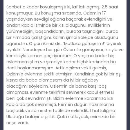
Sohbet o kadar koyulaşmıştı
ki
, laf lafı açmış, 2,5 saat
konuşmuşuz. Bu konuşma sırasında, Özlem’in 17
yaşındayken sevdiği oğlana kaçarak evlendiğini ve
ondan Rabia isminde bir kızı olduğunu, evliliklerinin
yürümediğini, boşandıklarını, burata taşındığını, burda
bir Firmada çalıştığını, kızının şimdi kolejde okuduğunu
öğrendim. O gün ikimiz de, “Mutlaka görüşelim!” diyerek
ayrıldık. Neredeyse her gün Özlem’le görüşüyor, kızıyla ve
kendisiyle zaman geçiriyordum. O yaşıma kadar hiç
evlenmemiş
tim
ve şimdiye kadar hiçbir kadından bu
denli hoşlanmamıştım. Artık açılma vakti gelmiş,
Özlem’e evlenme teklifi etmişim. Kendisine çok iyi bir eş,
kızına da baba olamasam da iyi bir ağabey
olacağımı
söyledim
. Özlem’in de bana karşı boş
olmaması, evlenme teklifimi sevinerek kabul etmesi
beni çok sevindirmişti. Bizim evlenme kararımıza kızı
Rabia da çok sevinmişti. Hemen düğün hazırlıklarına
başladık ve sömestre tatilinde evlendik. 1 haftalığına
Uludağa balayına gittik. Çok mutluyduk, evimizde bir
neşe vardı.