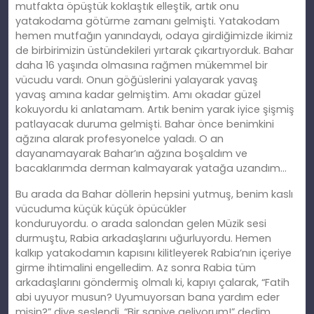
mutfakta öpüştük koklaştık elleştik, artık onu
yatakodama götürme zamanı gelmişti. Yatakodam
hemen mutfağın yanındaydı, odaya girdiğimizde ikimiz
de birbirimizin üstündekileri yırtarak çıkartıyorduk. Bahar
daha 16 yaşında olmasına rağmen mükemmel bir
vücudu vardı. Onun göğüslerini yalayarak yavaş
yavaş
am
ına kadar gelmiştim. Amı okadar güzel
kokuyordu
ki
anlatamam. Artık benim yarak iyice şişmiş
patlayacak duruma gelmişti. Bahar önce benimkini
ağzına alarak profesyonelce yaladı. O an
dayanamayarak Bahar’ın ağzına boşaldım ve
bacaklarımda derman kalmayarak yatağa uzandım…
Bu arada da Bahar döllerin hepsini yutmuş, benim kaslı
vücuduma küçük küçük öpücükler
konduruyordu.
o
arada salondan gelen Müzik sesi
durmuştu, Rabia arkadaşlarını uğurluyordu. Hemen
kalkıp yatakodamın kapısını kilitleyerek Rabia’nın içeriye
girme ihtimalini engelledim. Az sonra Rabia tüm
arkadaşlarını göndermiş olmalı
ki
, kapıyı çalarak, “Fatih
abi uyuyor musun? Uyumuyorsan bana yardım eder
misin?” diye seslendi. “Bir saniye geliyorum!” dedim.