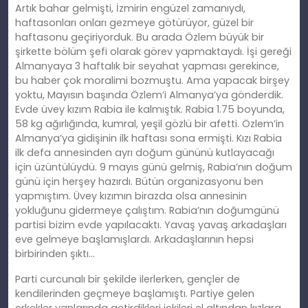
Artık bahar gelmişti, İzmirin engüzel zamanıydı,
haftasonları onları gezmeye götürüyor, güzel bir
haftasonu geçiriyorduk. Bu arada Özlem büyük bir
şirkette bölüm şefi olarak görev yapmaktaydı. İş
i
gereği
Almanyaya 3 haftalık bir seyahat yapması gerekince,
bu haber çok moralimi bozmuştu. Ama yapacak birşey
yoktu, Mayısın başında Özlem’i Almanya’ya gönderdik.
Evde üvey kızım Rabia ile kalmıştık. Rabia 1.75 boyunda,
58 kg ağırlığında, kumral, yeşil gözlü bir afetti. Özlem’in
Almanya’ya gidişinin ilk haftası sona ermişti. Kızı Rabia
ilk defa annesinden ayrı doğum gününü kutlayacağı
için üzüntülüydü. 9 mayıs günü gelmiş, Rabia’nın doğum
günü için herşey hazırdı. Bütün organizasyonu ben
yapmıştım. Üvey kızımın birazda olsa annesinin
yokluğunu gidermeye çalıştım. Rabia’nın doğumgünü
partisi bizim evde yapılacaktı. Yavaş yavaş arkadaşları
eve gelmeye başlamışlardı. Arkadaşlarının hepsi
birbirinden şıktı…
Parti curcunalı bir şekilde ilerlerken, gençler de
kendilerinden geçmeye başlamıştı. Partiye gelen