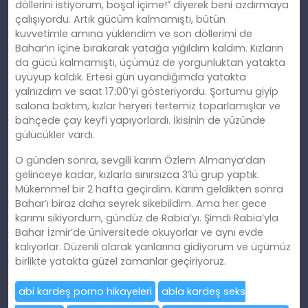
döllerini istiyorum, boşal içime!” diyerek beni azdırmaya
çalışıyordu. Artık gücüm kalmamıştı, bütün
kuvvetimle
am
ına yüklendim ve son döllerimi de
Bahar’ın içine bırakarak yatağa yığıldım kaldım. Kızların
da gücü kalmamıştı, üçümüz de yorgunluktan yatakta
uyuyup kaldık. Ertesi gün uyandığımda yatakta
yalnızdım ve saat 17:00’yi gösteriyordu. Şortumu giyip
salona baktım, kızlar heryeri tertemiz toparlamışlar ve
bahçede çay keyfi yapıyorlardı. İkisinin de yüzünde
gülücükler vardı.
O günden sonra, sevgili karım Özlem Almanya’dan
gelinceye kadar, kızlarla sınırsızca 3’lü grup yaptık.
Mükemmel bir 2 hafta geçirdim. Karım geldikten sonra
Bahar’ı biraz daha seyrek sikebildim. Ama her gece
karımı sikiyordum, gündüz de Rabia’yı. Şimdi Rabia’yla
Bahar İzmir’de üniversitede okuyorlar ve aynı evde
kalıyorlar. Düzenli olarak yanlarına gidiyorum ve üçümüz
birlikte yatakta güzel zamanlar geçiriyoruz.
abi kardeş porno hikayeleri
abla kardeş seks