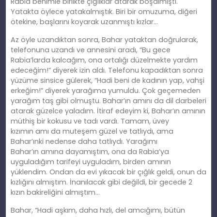
Rabia benimle birlikte çığlıklar atarak boşalmıştı.
Yatakta öylece yatakalmıştık. Biri bir omuzuma, diğeri
ötekine, başlarını koyarak uzanmıştı kızlar…
Az öyle uzandıktan sonra, Bahar yataktan doğrularak,
telefonuna uzandı ve annesini aradı, “Bu gece
Rabia’larda kalcağım, ona ortalığı düzelmekte yardım
edeceğim!” diyerek izin aldı. Telefonu kapadıktan sonra
yüzüme sinsice gülerek, “Hadi beni de kadının yap, vahşi
erkeğim!” diyerek yarağıma yumuldu. Çok geçemeden
yarağım taş gibi olmuştu. Bahar’ın
am
ını da dil darbeleri
atarak güzelce yaladım. İtiraf edeyim
ki
, Bahar’ın amının
müthiş bir kokusu ve tadı vardı. Tamam, üvey
kızımın
am
ı da muteşem güzel ve tatlıydı, ama
Bahar’ınki nedense daha tatlıydı. Yarağımı
Bahar’ın
am
ına dayamıştım, ona da Rabia’ya
uyguladığım tarifeyi uyguladım, birden amının
yüklendim. Ondan da evi yıkacak bir çığlık geldi, onun da
kızlığını almıştım. İnanılacak gibi değildi, bir gecede 2
kızın bakireliğini almıştım…
Bahar, “Hadi aşkım, daha hızlı, del amcığımı, bütün