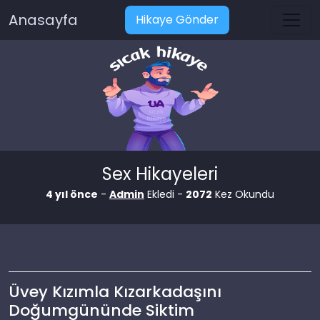
Anasayfa
Hikaye Gönder
Sex Hikayeleri
4 yıl önce
-
Admin
Ekledi -
2072
Kez Okundu
Üvey Kızımla Kızarkadaşını
Doğumgününde Siktim