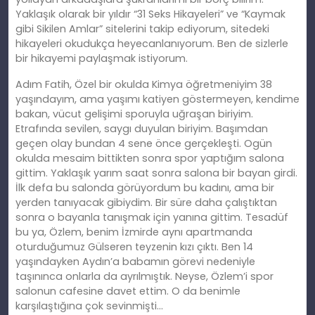
Yaklaşık olarak bir yıldır “31 Seks Hikayeleri” ve “Kaymak
gibi Sikilen Amlar” sitelerini takip ediyorum, sitedeki
hikayeleri okudukça heyecanlanıyorum. Ben de sizlerle
bir hikayemi paylaşmak istiyorum.
Adım Fatih, Özel bir okulda Kimya öğretmeniyim 38
yaşındayım, ama yaşımı katiyen göstermeyen, kendime
bakan, vücut gelişimi sporuyla uğraşan biriyim.
Etrafında sevilen, saygı duyulan biriyim. Başımdan
geçen olay bundan 4 sene önce gerçekleşti. Ogün
okulda mesaim bittikten sonra spor yaptığım salona
gittim. Yaklaşık yarım saat sonra salona bir bayan girdi.
İ
lk
defa bu salonda görüyordum bu kadını, ama bir
yerden tanıyacak gibiydim. Bir süre daha çalıştıktan
sonra o bayanla tanışmak için yanına gittim. Tesadüf
bu ya, Özlem, benim İzmirde aynı apartmanda
oturduğumuz Gülseren teyzenin kızı çıktı. Ben 14
yaşındayken Aydın’a babamın görevi nedeniyle
taşınınca onlarla da ayrılmıştık. Neyse, Özlem’i spor
salonun cafesine davet ettim. O da benimle
karşılaştığına çok sevinmişti…