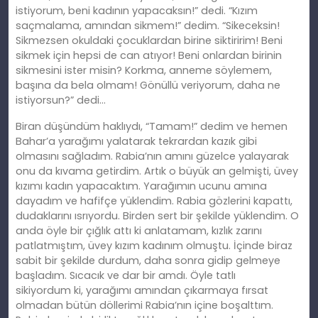
istiyorum, beni kadının yapacaksın!” dedi. “Kızım
saçmalama,
am
ından sikmem!” dedim. “Sikeceksin!
Sikmezsen okuldaki çocuklardan birine siktiririm! Beni
sikmek için hepsi de can atıyor! Beni onlardan birinin
sikmesini ister misin? Korkma, anneme söylemem,
başına da
bela
olmam! Gönüllü veriyorum, daha ne
istiyorsun?” dedi…
Biran düşündüm haklıydı, “Tamam!” dedim ve hemen
Bahar’a yarağımı yalatarak tekrardan kazık gibi
olmasını sağladım. Rabia’nın
am
ını güzelce yalayarak
onu da kıvama getirdim. Artık o büyük an gelmişti, üvey
kızımı kadın yapacaktım. Yarağımın ucunu
am
ına
dayadım ve hafifçe yüklendim. Rabia gözlerini kapattı,
dudaklarını ısrıyordu. Birden
sert
bir şekilde yüklendim. O
anda öyle bir çığlık attı
ki
anlatamam, kızlık zarını
patlatmıştım, üvey kızım kadınım olmuştu. İçinde biraz
sabit bir şekilde durdum, daha sonra gidip gelmeye
başladım. Sıcacık ve dar bir amdı. Öyle tatlı
sikiyordum
ki
, yarağımı amından çıkarmaya fırsat
olmadan bütün döllerimi Rabia’nın içine boşalttım.