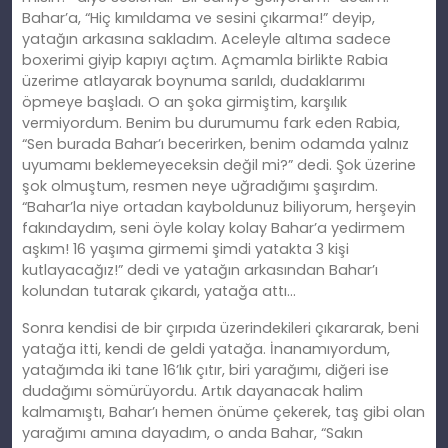
Bahar’a, “Hiç kımıldama ve sesini çıkarma!” deyip,
yatağın arkasına sakladım. Aceleyle altıma sadece
boxerimi giyip kapıyı açtım. Açmamla birlikte Rabia
üzerime atlayarak boynuma sarıldı, dudaklarımı
öpmeye başladı. O an şoka girmiş
tim
, karşılık
vermiyordum. Benim bu durumumu fark eden Rabia,
“Sen burada Bahar’ı becerirken, benim odamda yalnız
uyumamı beklemeyeceksin değil mi?” dedi. Ş
ok
üzerine
şok olmuştum, resmen neye uğradığımı şaşırdım.
“Bahar’la niye ortadan kayboldunuz biliyorum, herşeyin
fakındaydım, seni öyle kolay kolay Bahar’a yedirmem
aşkım! 16 yaşıma girmemi şimdi yatakta 3
ki
şi
kutlayacağız!” dedi ve yatağın arkasından Bahar’ı
kolundan tutarak çıkardı, yatağa attı…
Sonra kendisi de bir çı
rp
ıda üzerindekileri çıkararak, beni
yatağa itti, kendi de geldi yatağa. İnanamıyordum,
yatağımda iki tane 16’lık çıtır, biri yarağımı, diğeri ise
dudağımı sömürüyordu.
Art
ık dayanacak halim
kalmamıştı, Bahar’ı hemen önüme çekerek, taş gibi olan
yarağımı amına dayadım, o anda Bahar, “Sakın