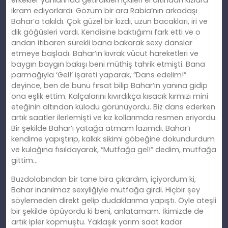
erkekler yanlarında getirdikleri içkileri el altından kızlara
ikram ediyorlardı. Gözüm bir ara Rabia’nın arkadaşı
Bahar’a takıldı. Çok güzel bir kızdı, uzun bacakları, iri ve
dik göğüsleri vardı. Kendisine baktığımı fark etti ve o
andan itibaren sürekli bana bakarak sexy danslar
etmeye başladı. Bahar’ın kıvrak vücut hareketleri ve
baygın baygın bakışı beni müthiş tahrik etmişti. Bana
parmağıyla ‘Gel!’ işareti yaparak, “Dans edelim!”
deyince, ben de bunu fırsat bilip Bahar’ın yanına gidip
ona eşlik ettim. Kalçalarını kıvırdıkça kısacık kırmızı mini
eteğinin altından külodu görünüyordu. Biz dans ederken
artık saatler ilerlemişti ve kız kollarımda resmen eriyordu.
Bir şekilde Bahar’ı yatağa atmam lazımdı. Bahar’ı
kendime yapıştırıp, kalkık sikimi göbeğ
ine
dokundurdum
ve kulağına fısıldayarak, “Mutfağa gel!” dedim, mutfağa
gittim…
Buzdolabından bir tane bira çıkardım, içiyordum
ki
,
Bahar inanılmaz sexyliğiyle mutfağa girdi. Hiçbir şey
söylemeden direkt gelip dudaklarıma yapıştı. Öyle ateşli
bir şekilde öpüyordu
ki
beni, anlatamam. İ
kimizde
de
artık ipler kopmuştu. Yaklaşık yarım saat kadar