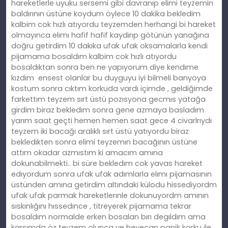
hareketlerle uyuku sersemi gibi davranıp elimi teyzemin
baldırının üstüne koydum öylece 10 dakika bekledim
kalbim cok hızlı atıyordu teyzemden herhangi bi hareket
olmayınca elımı hafif hafif kaydırıp götünün yanağına
doğru getirdim 10 dakıka ufak ufak oksamalarla kendi
pijamama bosaldım kalbim cok hızlı atıyordu
bosaldıktan sonra ben ne yapıyorum diye kendıme
kızdım
ensest olanlar bu duyguyu iyi bilmeli
banyoya
kostum sonra cıktım korkuda vardı içimde , geldiğimde
farkettım teyzem sırt üstü pozısyona gecmıs yatağa
girdim biraz bekledım sonra gene azmaya basladım
yarım saat geçti hemen hemen saat gece 4 civarlrıydı
teyzem iki bacağı aralıklı sırt üstü yatıyordu biraz
bekledıkten sonra elimi teyzemın bacağının üstüne
attım okadar azmıstım ki amacım amına
dokunabilmekti.. bi süre bekledım cok yavas hareket
edıyordum sonra ufak ufak adımlarla elımı pijamasının
üstünden amına getirdim altındaki külodu hissediyordm
ufak ufak parmak hareketlerınle dokunuyordm amının
sıskınlığını hıssedınce , titreyerek pijamama tekrar
bosaldım normalde erken bosalan bırı degıldım ama
karsımda öz teyzem olunca ve heyecan panik korku ile