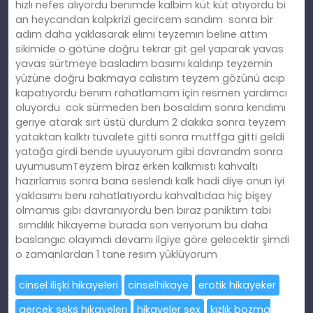
hızlı nefes alıyordu benımde kalbim küt küt atıyordu bi
an heycandan kalpkrizi gecircem sandım
sonra bir
adım daha yaklasarak elımı teyzemın belıne attım
sikimide o götüne doğru tekrar git gel yaparak yavas
yavas sürtmeye basladım basımı kaldırıp teyzemin
yüzüne doğru bakmaya calıstım teyzem gözünü acıp
kapatıyordu benım rahatlamam için resmen yardımcı
oluyordu
cok sürmeden ben bosaldım sonra kendımı
gerıye atarak sırt üstü durdum 2 dakıka sonra teyzem
yataktan kalktı tuvalete gitti sonra mutffga gitti geldi
yatağa girdi bende uyuuyorum gibi davrandm sonra
uyumusum
Teyzem biraz erken kalkmıstı kahvaltı
hazırlamıs sonra bana seslendı kalk hadi diye onun iyi
yaklasımı benı rahatlatıyordu kahvaltıdaa hiç bişey
olmamıs gıbı davranıyordu ben bıraz paniktım tabi
sımdılık hikayeme burada son verıyorum bu daha
baslangıc olayımdı devamı ilgiye göre gelecektir şimdi
o zamanlardan 1 tane resım yüklüyorum
cinsel ilişki hikayeleri
cinselhikaye
erotik hikayeker
gercek seks hıkayelerı
hikayeler sex
kızlık bozma