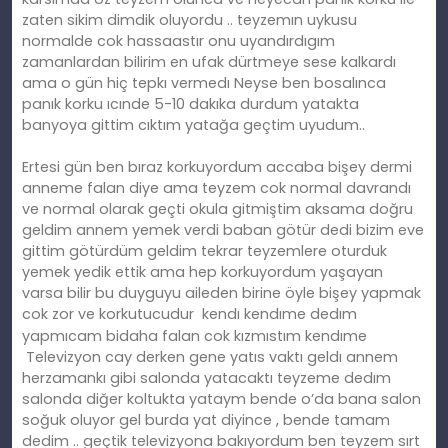
zaten sikim dimdik oluyordu .. teyzemın uykusu
normalde cok hassaastır onu uyandırdıgım
zamanlardan bilirim en ufak dürtmeye sese kalkardı
ama o gün hiç tepkı vermedı
Neyse ben bosalınca
panık korku ıcınde 5-10 dakıka durdum yatakta
banyoya gittim cıktım yatağa geçtim uyudum..
Ertesi gün ben bıraz korkuyordum accaba bişey dermi
anneme falan diye ama teyzem cok normal davrandı
ve normal olarak geçti okula gitmiştim aksama doğru
geldim annem yemek verdi baban götür dedi bizim eve
gittim götürdüm geldim tekrar teyzemlere oturduk
yemek yedik ettik ama hep korkuyordum yaşayan
varsa bilir bu duyguyu aileden birine öyle bişey yapmak
cok zor ve korkutucudur
kendı kendıme dedım
yapmıcam bidaha falan cok kızmıstım kendıme
Televizyon cay derken gene yatıs vaktı geldı annem
herzamankı gibi salonda yatacaktı teyzeme dedım
salonda diğer koltukta yataym bende o’da bana salon
soğuk oluyor gel burda yat diyince , bende tamam
dedim .. geçtik televizyona bakıyordum ben teyzem sırt