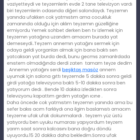
vaziyetteydi ve teyzemlerin evde 2 tane televizyon vardı
biri teyzemlerin odasında diğeri salondaydı. Teyzemın
yanında ufakken cok yatmıstım ama cocukluk
zamanında olduğu için aklım teyzemın güzelliğine
ermiyordu
Yemek sohbet derken ben tv izlemek için
teyzemın yatağına uzandım amacım burada yat
demeseydi..
Teyzem annemın yatağını sermek için
odaya geldi yorganları almak için bana baktı sen
yatcaksan yat burda dedi, bunu gecmıs zamanlrdada
enıstem olmadığında derdi zaten
tamam teyze dedim
. Annemın yatağını serdi
beşiktaş masöz
annem
uyumak için salona gıttı teyzemde 5 dakıka sonra geldi
girdi yatağa televızyona baktı 5-10 dakıka sonra ben
yatıyorum dedı . Bende 10 dakıka izledıkten sonra
televızyonu kapattım gırdım yatağın ıcıne .
Daha öncede cok yatmıstım teyzemın yanında ama bu
sefer bakıs acım farklıydı ona ilgim baslamıstı amacım
teyzeme ufak ufak dokunmalardı . teyzem yüz üstü
yatıyordu ben uyuku numarası yapıyordum teyzem
yarım saat sonra kalcasını bana doğru döndü
uyuyordu.15 20 dakika daha bekledim.Sonra ufak