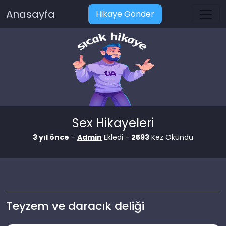
Anasayfa
Hikaye Gönder
Sex Hikayeleri
3 yıl önce
-
Admin
Ekledi -
2593
Kez Okundu
Teyzem ve daracık deliği