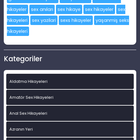
hikayeler
sex anıları
sex hikaye
sex hikayeler
sex
hikayeleri
sex yazilari
sexs hikayeler
yaşanmiş seks
hi̇kayeleri̇
Kategoriler
Aldatma Hikayeleri
Amatör Sex Hikayeleri
Anal Sex Hikayeleri
Azranın Yeri