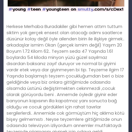
Herkese Merhaba Buradakiler gibi hemen attım tuttum
siktim yok gerçek ensest olan atacağı adımı saatlerce
düsünür kolay değil öyle ailenden birin ile ilişkiye girmek..
arkadaşlar ismim Okan (gerçek ismim değil) Yaşım 20
Boyum 1.72 Kilom 62.. Teyzem seda 47 Yaşında 1.61
boylarda 54 kiloda minyon yüzü güzel sayılmaz
dısardan baksanız zayıf duruyor ve normal bi giyimi
vardır etek veya dar giyinmeyen bi tip. Teyzeme ilgim 17
Yaşında başlamıştı teyzem çocukluğumdan beri o bize
geldiğinde veya biz onlara gittiğimizde odasında
olsamda üstünü değiştirmekten cekınmezdi ,cocuk
olarak görüyordu beni . Annemde öyledir giyinir eder
banyonun kapısının illa kapatmaz yanı sonucta bağ
olduğu ve cocuk gördükleri için rahat tavırlar
sergilerlerdi.. Annemide cok görmüştüm hiç aklıma kötü
bişey gelmemıstı . Neyse teyzemlere gittiğimizde onun
odasında televizyon izliyordum annemler mutfaktaydı
teyzemde pijamasını giymek için odaya geldi