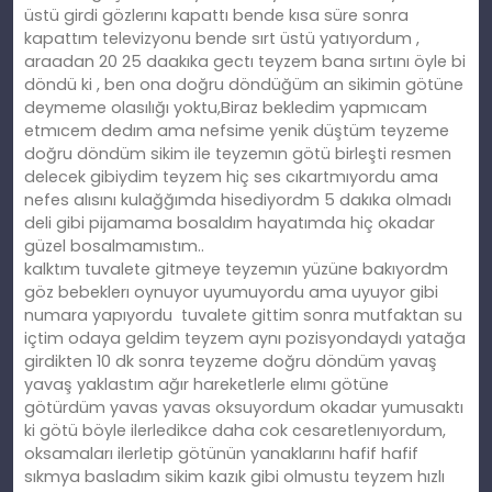
üstü girdi gözlerını kapattı bende kısa süre sonra
kapattım televizyonu bende sırt üstü yatıyordum ,
araadan 20 25 daakıka gectı teyzem bana sırtını öyle bi
döndü ki , ben ona doğru döndüğüm an sikimin götüne
deymeme olasılığı yoktu,Biraz bekledim yapmıcam
etmıcem dedım ama nefsime yenik düştüm teyzeme
doğru döndüm sikim ile teyzemın götü birleşti resmen
delecek gibiydim teyzem hiç ses cıkartmıyordu ama
nefes alısını kulağğımda hisediyordm 5 dakıka olmadı
deli gibi pijamama bosaldım hayatımda hiç okadar
güzel bosalmamıstım..
kalktım tuvalete gitmeye teyzemın yüzüne bakıyordm
göz bebeklerı oynuyor uyumuyordu ama uyuyor gibi
numara yapıyordu
tuvalete gittim sonra mutfaktan su
içtim odaya geldim teyzem aynı pozisyondaydı yatağa
girdikten 10 dk sonra teyzeme doğru döndüm yavaş
yavaş yaklastım ağır hareketlerle elımı götüne
götürdüm yavas yavas oksuyordum okadar yumusaktı
ki götü böyle ilerledikce daha cok cesaretlenıyordum,
oksamaları ilerletip götünün yanaklarını hafif hafif
sıkmya basladım sikim kazık gibi olmustu teyzem hızlı