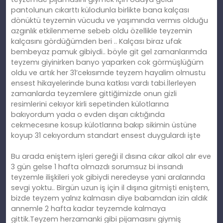
pantolunun cıkarttı külodunla birlikte bana kalçası
dönüktü teyzemin vücudu ve yaşımında vermıs olduğu
azgınlık etkilenmeme sebeb oldu özellikle teyzemin
kalçasını gördüğümden beri .. Kalçası biraz ufak
bembeyaz pamuk gibiydi.. böyle git gel zamanlarımda
teyzemı giyinirken banyo yaparken cok görmüşlüğüm
oldu ve artık her 31’cekısımde teyzem hayalim olmustu
ensest hikayelerinde buna katkısı vardı tabi.İlerleyen
zamanlarda teyzemlere gittiğimizde onun gizli
resimlerini cekıyor kirli sepetinden külotlarına
bakıyordum yada o evden dışarı cıktığında
cekmecesıne kosup külotlarına bakıp sikimin üstüne
koyup 31 cekıyordum standart ensest duygulardı işte
Bu arada eniştem işleri gereği il dısına cıkar alkol alır eve
3 gün gelse 1 hafta olmazdı sorumsuz bi insandı
teyzemle ilişkileri yok gibiydi neredeyse yani aralarında
sevgi yoktu.. Birgün uzun iş için il dışına gitmişti eniştem,
bizde teyzem yalnız kalmasın diye babamdan izin aldık
annemle 2 hafta kadar teyzemde kalmaya
gittik.Teyzem herzamanki gibi pijamasını giymiş