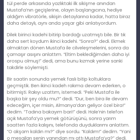
tül perde arkasında yazlıktaki ilk sikişme anından
Mustafa’nın geçişlerine, olayın başlangıcına, hediye
aldığım vibratörle, sikişin detaylarına kadar, hatta biraz
daha detaylı, aynı anda yaşar gibi anlatıyordum.
Dilek birinci kadehi bitirip bardağı uzatmıştı bile. Bir tık
daha sert koydum ikinci kadehi. “Sonra?” dedi. Ekmek
almaktan dönen Mustafa ile cilveleşmelerini, sonra da
çamaşır asışını anlattım. “Eltim beklediğimden daha iyi
orospu olmuş!” dedi, ama bunu kızmak yerine sanki
takdirle söylemişti.
Bir saatin sonunda yemek faslı bitip koltuklara
geçmiştik. Ben ikinci kadeh rakıma devam ederken, o
bitirmişti. Rakıyı uzattım, istemedi. “Peki Mustafa ile
başka bir şey oldu mu?” dedi. “Dur, ben bira ile devam
edeceğim, içer misin, Almanya’dan geliyor özel bira!”
dedim. “Tadına bakayım bari!” dedi. Hale’nin telefon
açık Mustafa’ya yemek götürüşünü, sonra yarım
saatten fazla kalışını, telefonda duyduklarımı anlattım.
“O akşam kaldın mı?” diye sordu. “Kaldım!” dedim. “Yani
o mesajları senin yanından mı attı Mustafa’ya?” dedi.