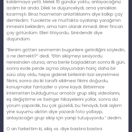
kaldırmaya yetti. Melek 10 gündür yoktu, anlayacağınız
azdım bir anda. Dilek te düşünceliydi, ama yanakları
kızarmıştı. Biraz hazmetsin anlattıklarımı diye kalkıp çay
demledim. Tuvalette ve mutfakta oyalanıp yarağımın
inmesini bekledim, ama tam olarak inmedi. Birer fincan
çay götürdüm. Elleri titriyordu. Sinirdendir diye
düşündüm.
“Benim götten sevmemin bugünlere getirdiğini söyledin,
o ne demekti?” dedi. “Eltin sikişmeyi seviyordu
neresinden olursa, ama benle başladıktan sonra ilk gün,
sonra evde perde açma olayı,ondan hariç daha bir
sürü olay oldu, hepsi giderek birilerinin bizi seyretmesi
fikrini, sonra da iki taraflı sikilmesi fikrini doğurdu,
konuşmalar fantaziler o yöne kaydı. Birbirimize
internetten bulduğumuz amatör grup sikiş videolarını,
eş değiştirme ve Swinger hikayelerini yollar, sonra da
yorum yapardık, bu çok güzeldi, bu fenaydı, bak aşkım
yine suyumu akıttın diye yazardı foto yollayıp,
anlayacağın grup sikişi için yanıp tutuşuyordu.” dedim.
O an farkettim ki, sikiş vs. diye bastıra bastıra