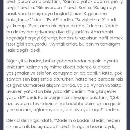
dedi. Durumumu anlattım, “Karımla yatak odamız pek iyi
değil!” dedim. “Bilmiyordum!” dedi. Sonra, “Buluşmayı
nasıl, yani konuşmaya başladığınızın 3. günü mü
buluştunuz?” dedi. “Evet!” dedim. “Seviştiniz mi?” dedi
yutkunup. “Evet, ama birleşme olmadı!” dedim. Neden
bu detaylara giriyorsak diye düşündüm. Ama sanki
kaçırdığı herşeyi öğrenip, kendini biraz olsun hafifletmek
ister gibi soruyordu. “Ayrıntılı anlat, bu benim tanıdığım
Hale değil!” dedi.
Diğer çifte kadar, hatta çobana kadar hepsini ayrıntılı
anlattım. Kelime seçimime dikkat ederek. O arada
yazışmalar ve telefon konuşmaları da dahil. “Hatta, çok
zaman sen karşısında otururken, hatta hep beraber rakı
içtiğiniz Cumartesi akşamlarında, ya da Ayhan yatakta
uyurken yataktan bile yazardı!” dedim. “Ne gibi şeyler
yazardı?” dedi. Hatırladığım bir mesajını anlattım, “Çok
üzülüyorum, teyze kızın ikinci kadehte abim aklına geldi
yine sanırım, ağlamaya başladı diye yazmıştı!” dedim.
Dilek dişlerini gıcırdattı. “Madem o kadar istedin, neden
sikmedin ilk buluşmada?” dedi. İlk ağzını bozan oydu,