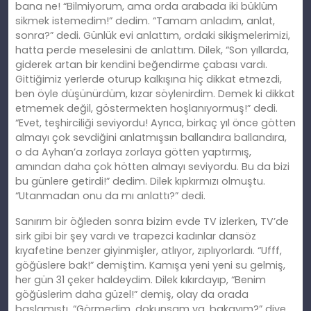
bana ne! “Bilmiyorum, ama orda arabada iki büklüm
sikmek istemedim!” dedim. “Tamam anladım, anlat,
sonra?” dedi. Günlük evi anlattım, ordaki sikişmelerimizi,
hatta perde meselesini de anlattım. Dilek, “Son yıllarda,
giderek artan bir kendini beğendirme çabası vardı.
Gittiğimiz yerlerde oturup kalkışına hiç dikkat etmezdi,
ben öyle düşünürdüm, kızar söylenirdim. Demek ki dikkat
etmemek değil, göstermekten hoşlanıyormuş!” dedi.
“Evet, teşhirciliği seviyordu! Ayrıca, birkaç yıl önce götten
almayı çok sevdiğini anlatmışsın ballandıra ballandıra,
o da Ayhan’a zorlaya zorlaya götten yaptırmış,
amından daha çok hötten almayı seviyordu. Bu da bizi
bu günlere getirdi!” dedim. Dilek kıpkırmızı olmuştu.
“Utanmadan onu da mı anlattı?” dedi.
Sanırım bir öğleden sonra bizim evde TV izlerken, TV’de
sirk gibi bir şey vardı ve trapezci kadınlar dansöz
kıyafetine benzer giyinmişler, atlıyor, zıplıyorlardı. “Ufff,
göğüslere bak!” demiştim. Kamışa yeni yeni su gelmiş,
her gün 31 çeker haldeydim. Dilek kıkırdayıp, “Benim
göğüslerim daha güzel!” demiş, olay da orada
başlamıştı. “Görmedim, dokunsam ya, bakayım?” diye