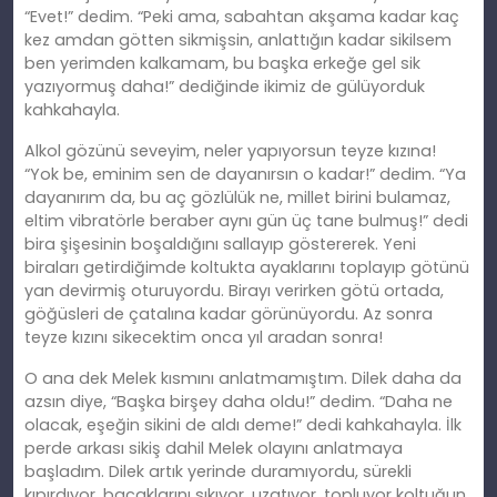
“Evet!” dedim. “Peki ama, sabahtan akşama kadar kaç
kez amdan götten sikmişsin, anlattığın kadar sikilsem
ben yerimden kalkamam, bu başka erkeğe gel sik
yazıyormuş daha!” dediğinde ikimiz de gülüyorduk
kahkahayla.
Alkol gözünü seveyim, neler yapıyorsun teyze kızına!
“Yok be, eminim sen de dayanırsın o kadar!” dedim. “Ya
dayanırım da, bu aç gözlülük ne, millet birini bulamaz,
eltim vibratörle beraber aynı gün üç tane bulmuş!” dedi
bira şişesinin boşaldığını sallayıp göstererek. Yeni
biraları getirdiğimde koltukta ayaklarını toplayıp götünü
yan devirmiş oturuyordu. Birayı verirken götü ortada,
göğüsleri de çatalına kadar görünüyordu. Az sonra
teyze kızını sikecektim onca yıl aradan sonra!
O ana dek Melek kısmını anlatmamıştım. Dilek daha da
azsın diye, “Başka birşey daha oldu!” dedim. “Daha ne
olacak, eşeğin sikini de aldı deme!” dedi kahkahayla. İlk
perde arkası sikiş dahil Melek olayını anlatmaya
başladım. Dilek artık yerinde duramıyordu, sürekli
kıpırdıyor, bacaklarını sıkıyor, uzatıyor, topluyor koltuğun