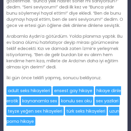
gözlerimde. “Bunca yıllık hasret söner mi sanıyorsun?”
dedim. “Seni seviyorum!” dedi ilk kez ve “Bunca yıldır
bunu söylemeyi hayal ettim!” diye ekledi. “Ben de bunu
duymayı hayal ettim, ben de seni seviyorum!” dedim. O
gece ve ertesi gün öğlene dek dinlene dinlene seviştik.
Arabamla Aydın’a götürdüm. Yolda planımızı yaptık. Bu
ev bana ölümü hatırlatıyor deyip mirası görümcesine
teklif edecekti. Kızı ve damadı zaten İzmir’e yerleşmek
istiyorlarmış. “Ben de gelir burdan bir ev alırım hem
kendime hem kıza, millete de Arda’nın daha iyi eğitim
alması için derim!” dedi.
İki gün önce teklifi yapmış, sonucu bekliyoruz.
adult seks hikayeleri
ensest gay hikaye
hikaye dinle
erotik
kaynanamla sex
konulu sex oku
sex yazilari
teyze yeğen sex hikayeleri
türk seks hikayeleri
uzun
porno hikaye