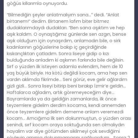
göğüs kıllarımla oynuyordu.
“Bilmediğin şeyler anlatmalıyım sana…” dedi. “Anlat
birtanem!” dedim. Birtanem lafım biter bitmez
dudaklarımdaydı dudakları. “Ben sana aşıktım ve hep
aşık kaldım. O oynaştığımız günlerde sen azgın, bense
aşık olduğum için oynaşırdım, anlamadın bile, o sirk
kadınlarının göğüslerine bakıp iç geçirdiğinde
kıskançlıktan çatladım. Sonra liseye gidip o kızı
bulduğunda anladım ki aşkımın farkında bile değilsin.
Sırf o yüzden ilk isteyen adamla evlendim, hem de 10
yaş büyük biriyle. Ha kötü değildi kocam, ama hep sen
vardın aklımda fikrimde… Seni görür, eve gelir ağlardım
gizli gizli… Sonra liseyi bitirip beni bırakıp İzmir’e geldin…
Haftalarca ağladım, artık göremeyeceğim diye…
Bayramlarda ya da geldiğin zamanlarda, ilk önce
teyzemlere gidelim derdim kocama, kendi annemden
önce teyzemlere gidelim dememe anlam veremezdi
kocam… Amcığıma ilk sen dokunmuştun, o yüzden orası
senindi, sırf kocam oraya soktuğunda sen olmalıydın
hayalim var diye götümden sikilmeyi çok sevdiğimi
söyleyip amıma dokunmamasını sağlıyordum… Sonra 2