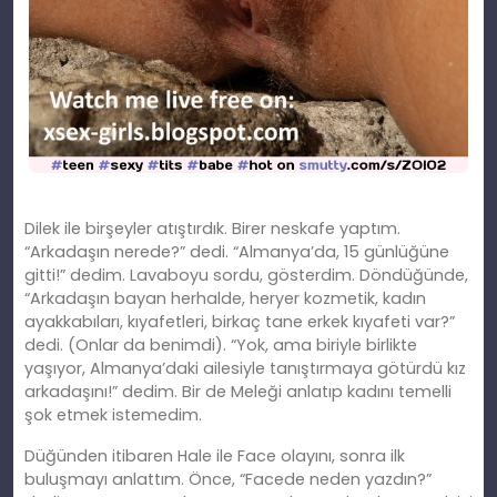
Dilek ile birşeyler atıştırdık. Birer neskafe yaptım.
“Arkadaşın nerede?” dedi. “Almanya’da, 15 günlüğüne
gitti!” dedim. Lavaboyu sordu, gösterdim. Döndüğünde,
“Arkadaşın bayan herhalde, heryer kozmetik, kadın
ayakkabıları, kıyafetleri, birkaç tane erkek kıyafeti var?”
dedi. (Onlar da benimdi). “Yok, ama biriyle birlikte
yaşıyor, Almanya’daki ailesiyle tanıştırmaya götürdü kız
arkadaşını!” dedim. Bir de Meleği anlatıp kadını temelli
şok etmek istemedim.
Düğünden itibaren Hale ile Face olayını, sonra ilk
buluşmayı anlattım. Önce, “Facede neden yazdın?”