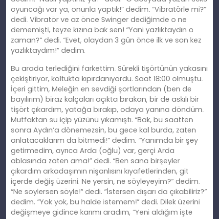
oyuncağı var ya, onunla yaptık!” dedim. “Vibratörle mi?”
dedi. Vibratör ve az önce Swinger dediğimde o ne
dememişti, teyze kızına bak sen! “Yani yazlıktaydın o
zaman?” dedi. “Evet, olaydan 3 gün önce ilk ve son kez
yazlıktaydım!” dedim.
Bu arada terlediğini farkettim. Sürekli tişörtünün yakasını
çekiştiriyor, koltukta kıpırdanıyordu. Saat 18:00 olmuştu.
İçeri gittim, Meleğin en sevdiği şortlarından (ben de
bayılırım) biraz kalçaları açıkta bırakan, bir de askılı bir
tişört çıkardım, yatağa bırakıp, odaya yanına döndüm.
Mutfaktan su içip yüzünü yıkamıştı. “Bak, bu saatten
sonra Aydın’a dönemezsin, bu gece kal burda, zaten
anlatacaklarım da bitmedi!” dedim. “Yanımda bir şey
getirmedim, ayrıca Arda (oğlu) var, gerçi Arda
ablasında zaten ama!” dedi. “Ben sana birşeyler
çıkardım arkadaşımın nişanlısını kıyafetlerinden, git
içerde değiş üzerini. Ne yersin, ne söyleyeyim?” dedim.
“Ne söylersen söyle!” dedi. “İstersen dışarı da çıkabiliriz?”
dedim. “Yok yok, bu halde istemem!” dedi. Dilek üzerini
değişmeye gidince karımı aradım, “Yeni aldığım işte