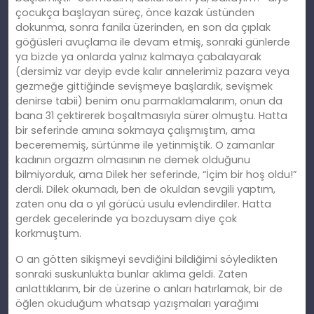
çocukça başlayan süreç, önce kazak üstünden
dokunma, sonra fanila üzerinden, en son da çıplak
göğüsleri avuçlama ile devam etmiş, sonraki günlerde
ya bizde ya onlarda yalnız kalmaya çabalayarak
(dersimiz var deyip evde kalır annelerimiz pazara veya
gezmeğe gittiğinde sevişmeye başlardık, sevişmek
denirse tabii) benim onu parmaklamalarım, onun da
bana 31 çektirerek boşaltmasıyla sürer olmuştu. Hatta
bir seferinde amına sokmaya çalışmıştım, ama
becerememiş, sürtünme ile yetinmiştik. O zamanlar
kadının orgazm olmasının ne demek olduğunu
bilmiyorduk, ama Dilek her seferinde, “İçim bir hoş oldu!”
derdi. Dilek okumadı, ben de okuldan sevgili yaptım,
zaten onu da o yıl görücü usulu evlendirdiler. Hatta
gerdek gecelerinde ya bozduysam diye çok
korkmuştum.
O an götten sikişmeyi sevdiğini bildiğimi söyledikten
sonraki suskunlukta bunlar aklıma geldi. Zaten
anlattıklarım, bir de üzerine o anları hatırlamak, bir de
öğlen okuduğum whatsap yazışmaları yarağımı