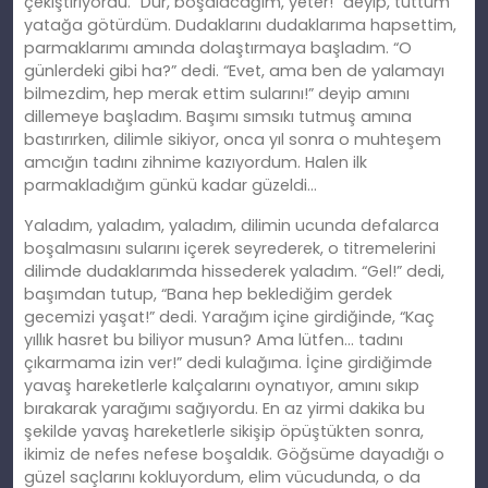
çekiştiriyordu. “Dur, boşalacağım, yeter!” deyip, tuttum
yatağa götürdüm. Dudaklarını dudaklarıma hapsettim,
parmaklarımı amında dolaştırmaya başladım. “O
günlerdeki gibi ha?” dedi. “Evet, ama ben de yalamayı
bilmezdim, hep merak ettim sularını!” deyip amını
dillemeye başladım. Başımı sımsıkı tutmuş amına
bastırırken, dilimle sikiyor, onca yıl sonra o muhteşem
amcığın tadını zihnime kazıyordum. Halen ilk
parmakladığım günkü kadar güzeldi…
Yaladım, yaladım, yaladım, dilimin ucunda defalarca
boşalmasını sularını içerek seyrederek, o titremelerini
dilimde dudaklarımda hissederek yaladım. “Gel!” dedi,
başımdan tutup, “Bana hep beklediğim gerdek
gecemizi yaşat!” dedi. Yarağım içine girdiğinde, “Kaç
yıllık hasret bu biliyor musun? Ama lütfen… tadını
çıkarmama izin ver!” dedi kulağıma. İçine girdiğimde
yavaş hareketlerle kalçalarını oynatıyor, amını sıkıp
bırakarak yarağımı sağıyordu. En az yirmi dakika bu
şekilde yavaş hareketlerle sikişip öpüştükten sonra,
ikimiz de nefes nefese boşaldık. Göğsüme dayadığı o
güzel saçlarını kokluyordum, elim vücudunda, o da