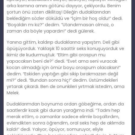
arka kısmına amını götünü dayıyor, çekiyordu. Benim
şortun önü zaten dikilitaş! Dileğin dudaklarından
beklediğim sözler döküldü ve “İçim bir hoş oldu!” dedi.
“Boşaldın mı kız?” dedim. “Utandırmasan olmaz, o
zaman da böyle yapardın!” dedi gülerek.
Yanına gittim, kaldırıp dudaklarına yapıştım. Deli gibi
öpüşüyorduk. Yaklaşık 10 saattir seks konuşuyorduk ve
ikimiz de kudurmuştuk. “Eltim gibi orospun mu
yapacaksın beni de?” dedi. “Evet ama seni vuracak
kocan olmadığı için ömür boyu orospum olacaksın!”
dedim. “Eskiden yaptığın gibi sikip bırakmazsın değil
mi?” dedi. “Bundan sonra hiç!” dedim. Üstümdekileri
yırtarak çıkardı. Ben de onunkileri yırtmak istedim, ama
Melek.
Dudaklarımdan boynuma ordan göbeğime, ordan da
saatlerdir kazık gibi duran yarağıma indi. “Tadını hep
merak ettim, o zamanlar sadece elimle boşaltırdım,
evlendikten sonra öğrendim, oral seks hep de aklımda
kaldı!” dedi. Yalıyor, öpüyor, somuruyor, eliyle