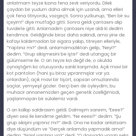
anlatmam teyze kızına fena zevk veriyordu. Dilek
çaydan bir yudum daha almak için uzandı, ama elleri
çok fena titriyordu, vazgeçti. Sonra yutkunup, “Ben bir su
içeyim!” diye mutfağa gitti. Sonra geldi çantasını alıp
tuvalete gitti. Anlamadım çantasını niye aldı ki dedim
kendimce. Geldiğinde biraz daha sakindi, ama yine de
kafayı kaldırmadan bir sigara yakıp, titreyen elleriyle,
“Yaptınız mı?” dedi. anlamamazlıktan gelip, “Neyi?”
dedim. “Grup sikişmesini be işte!” dedi utangaç bir
gülümseme ile. O an teyze kızı değil de, o okulda
oynaştığım kız oturuyordu sanki karşımda. Açık mavi bir
kot pantolon (hani şu biraz yıpranmışlar var ya
onlardan), açık mavi bir tişört, sapsarı omuzlarında
saçlar, yemyeşil gözler. Gerçi ben de öyleydim, bu
muhacir annanemizden geçen genetik özelliğimizdi,
yaşlanmayan bir sülalemiz vardı.
O an kalkıp saldırasım geldi. Dalmışım sanırım, “Eeee?”
diyen sesi ile kendime geldim. “Ne eeesi?” dedim. “Şu
grup sikişini yaptınız mı?” dedi. Ona ne kadar anlatsam
diye düşündüm ve “Gerçek anlamda yapmadık ama!”
dedim. “Nasıl yaptınız ya?” dedi. “O dosyada yazan seks