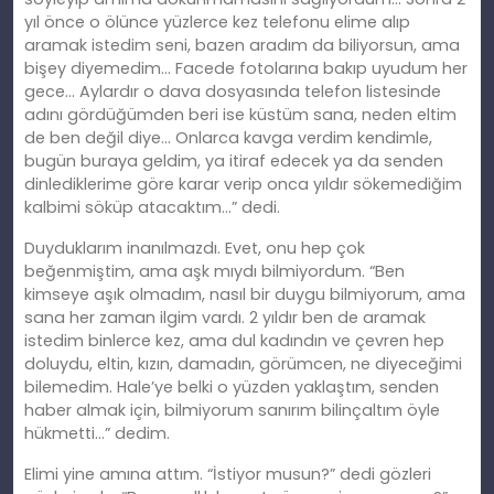
yıl önce o ölünce yüzlerce kez telefonu elime alıp
aramak istedim seni, bazen aradım da biliyorsun, ama
bişey diyemedim… Facede fotolarına bakıp uyudum her
gece… Aylardır o dava dosyasında telefon listesinde
adını gördüğümden beri ise küstüm sana, neden eltim
de ben değil diye… Onlarca kavga verdim kendimle,
bugün buraya geldim, ya itiraf edecek ya da senden
dinlediklerime göre karar verip onca yıldır sökemediğim
kalbimi söküp atacaktım…” dedi.
Duyduklarım inanılmazdı. Evet, onu hep çok
beğenmiştim, ama aşk mıydı bilmiyordum. “Ben
kimseye aşık olmadım, nasıl bir duygu bilmiyorum, ama
sana her zaman ilgim vardı. 2 yıldır ben de aramak
istedim binlerce kez, ama dul kadındın ve çevren hep
doluydu, eltin, kızın, damadın, görümcen, ne diyeceğimi
bilemedim. Hale’ye belki o yüzden yaklaştım, senden
haber almak için, bilmiyorum sanırım bilinçaltım öyle
hükmetti…” dedim.
Elimi yine amına attım. “İstiyor musun?” dedi gözleri