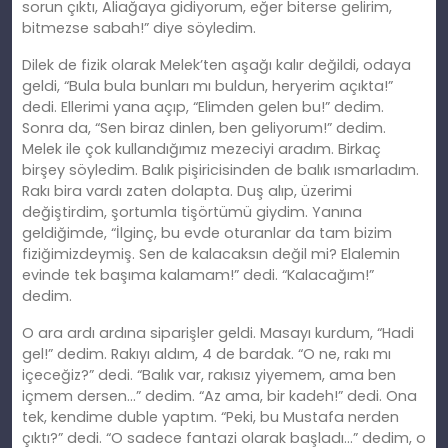
sorun çıktı, Aliağaya gidiyorum, eğer biterse gelirim,
bitmezse sabah!” diye söyledim.
Dilek de fizik olarak Melek’ten aşağı kalır değildi, odaya
geldi, “Bula bula bunları mı buldun, heryerim açıkta!”
dedi. Ellerimi yana açıp, “Elimden gelen bu!” dedim.
Sonra da, “Sen biraz dinlen, ben geliyorum!” dedim.
Melek ile çok kullandığımız mezeciyi aradım. Birkaç
birşey söyledim. Balık pişiricisinden de balık ısmarladım.
Rakı bira vardı zaten dolapta. Duş alıp, üzerimi
değiştirdim, şortumla tişörtümü giydim. Yanına
geldiğimde, “İlginç, bu evde oturanlar da tam bizim
fiziğimizdeymiş. Sen de kalacaksın değil mi? Elalemin
evinde tek başıma kalamam!” dedi. “Kalacağım!”
dedim.
O ara ardı ardına siparişler geldi. Masayı kurdum, “Hadi
gel!” dedim. Rakıyı aldım, 4 de bardak. “O ne, rakı mı
içeceğiz?” dedi. “Balık var, rakısız yiyemem, ama ben
içmem dersen…” dedim. “Az ama, bir kadeh!” dedi. Ona
tek, kendime duble yaptım. “Peki, bu Mustafa nerden
çıktı?” dedi. “O sadece fantazi olarak başladı…” dedim, o