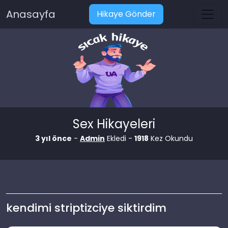
Anasayfa
Hikaye Gönder
Sex Hikayeleri
3 yıl önce
-
Admin
Ekledi -
1918
Kez Okundu
kendimi striptizciye siktirdim