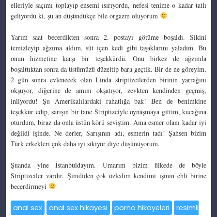
elleriyle saçımı toplayıp ensemi ısırıyordu, nefesi tenime o kadar tatlı
geliyordu ki, şu an düşündükçe bile orgazm oluyorum
Yarım saat becerdikten sonra 2. postayı götüme boşaldı. Sikini
temizleyip ağzıma aldım, süt içen kedi gibi taşaklarını yaladım. Bu
onun hizmetine karşı bir teşekkürdü. Onu birkez de ağzımla
boşalttıktan sonra da üstümüzü düzeltip bara geçtik. Bir de ne göreyim,
2 gün sonra evlenecek olan Linda striptizcilerden birinin yarrağını
okşuyor, diğerine de amını okşatıyor, zevkten kendinden geçmiş,
inliyordu! Şu Amerikalılardaki rahatlığa bak! Ben de benimkine
teşekkür edip, sarışın bir tane Striptizciyle oynaşmaya gittim, kucağına
oturdum, biraz da onla üstün körü seviştim. Ama esmer olanı kadar iyi
değildi işinde. Ne derler, Sarışının adı, esmerin tadı! Şahsen bizim
Türk erkekleri çok daha iyi sikiyor diye düşünüyorum.
Şuanda yine İstanbuldayım. Umarım bizim ülkede de böyle
Striptizciler vardır. Şimdiden çok özledim kendimi işinin ehli birine
becerdirmeyi
anal sex
anal sex hikayesi
porno hikayeleri
resimli