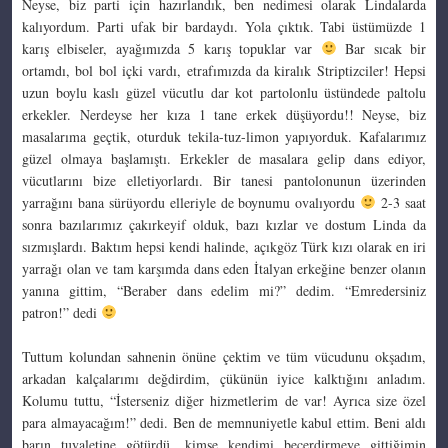
Neyse, biz parti için hazırlandık, ben nedimesi olarak Lindalarda
kalıyordum. Parti ufak bir bardaydı. Yola çıktık. Tabi üstümüzde 1
karış elbiseler, ayağımızda 5 karış topuklar var
Bar sıcak bir
ortamdı, bol bol içki vardı, etrafımızda da kiralık Striptizciler! Hepsi
uzun boylu kaslı güzel vücutlu dar kot partolonlu üstündede paltolu
erkekler. Nerdeyse her kıza 1 tane erkek düşüyordu!! Neyse, biz
masalarıma geçtik, oturduk tekila-tuz-limon yapıyorduk. Kafalarımız
güzel olmaya başlamıştı. Erkekler de masalara gelip dans ediyor,
vücutlarını bize elletiyorlardı. Bir tanesi pantolonunun üzerinden
yarrağını bana sürüyordu elleriyle de boynumu ovalıyordu
2-3 saat
sonra bazılarımız çakırkeyif olduk, bazı kızlar ve dostum Linda da
sızmışlardı. Baktım hepsi kendi halinde, açıkgöz Türk kızı olarak en iri
yarrağı olan ve tam karşımda dans eden İtalyan erkeğine benzer olanın
yanına gittim, “Beraber dans edelim mi?” dedim. “Emredersiniz
patron!” dedi
Tuttum kolundan sahnenin önüne çektim ve tüm vücudunu okşadım,
arkadan kalçalarımı değdirdim, çükünün iyice kalktığını anladım.
Kolumu tuttu, “İsterseniz diğer hizmetlerim de var! Ayrıca size özel
para almayacağım!” dedi. Ben de memnuniyetle kabul ettim. Beni aldı
barın tuvaletine götürdü, kimse kendimi becerdirmeye gittiğimin