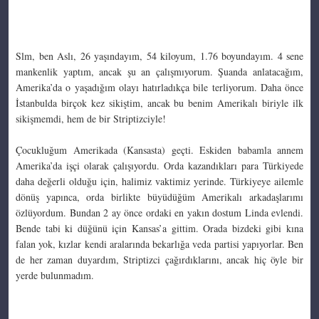
Slm, ben Aslı, 26 yaşındayım, 54 kiloyum, 1.76 boyundayım. 4 sene
mankenlik yaptım, ancak şu an çalışmıyorum. Şuanda anlatacağım,
Amerika’da o yaşadığım olayı hatırladıkça bile terliyorum. Daha önce
İstanbulda birçok kez sikiştim, ancak bu benim Amerikalı biriyle ilk
sikişmemdi, hem de bir Striptizciyle!
Çocukluğum Amerikada (Kansasta) geçti. Eskiden babamla annem
Amerika’da işçi olarak çalışıyordu. Orda kazandıkları para Türkiyede
daha değerli olduğu için, halimiz vaktimiz yerinde. Türkiyeye ailemle
dönüş yapınca, orda birlikte büyüdüğüm Amerikalı arkadaşlarımı
özlüyordum. Bundan 2 ay önce ordaki en yakın dostum Linda evlendi.
Bende tabi ki düğünü için Kansas’a gittim. Orada bizdeki gibi kına
falan yok, kızlar kendi aralarında bekarlığa veda partisi yapıyorlar. Ben
de her zaman duyardım, Striptizci çağırdıklarını, ancak hiç öyle bir
yerde bulunmadım.