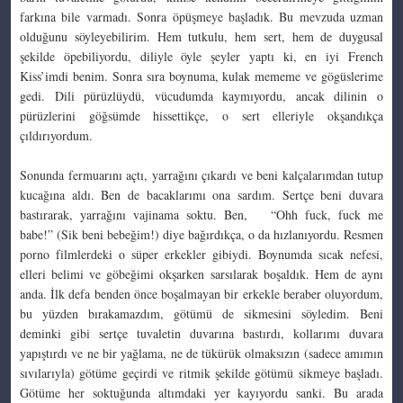
farkına bile varmadı. Sonra öpüşmeye başladık. Bu mevzuda uzman
olduğunu söyleyebilirim. Hem tutkulu, hem sert, hem de duygusal
şekilde öpebiliyordu, diliyle öyle şeyler yaptı ki, en iyi French
Kiss’imdi benim. Sonra sıra boynuma, kulak mememe ve gögüslerime
gedi. Dili pürüzlüydü, vücudumda kaymıyordu, ancak dilinin o
pürüzlerini göğsümde hissettikçe, o sert elleriyle okşandıkça
çıldırıyordum.
Sonunda fermuarını açtı, yarrağını çıkardı ve beni kalçalarımdan tutup
kucağına aldı. Ben de bacaklarımı ona sardım. Sertçe beni duvara
bastırarak, yarrağını vajinama soktu. Ben, “Ohh fuck, fuck me
babe!” (Sik beni bebeğim!) diye bağırdıkça, o da hızlanıyordu. Resmen
porno filmlerdeki o süper erkekler gibiydi. Boynumda sıcak nefesi,
elleri belimi ve göbeğimi okşarken sarsılarak boşaldık. Hem de aynı
anda. İlk defa benden önce boşalmayan bir erkekle beraber oluyordum,
bu yüzden bırakamazdım, götümü de sikmesini söyledim. Beni
deminki gibi sertçe tuvaletin duvarına bastırdı, kollarımı duvara
yapıştırdı ve ne bir yağlama, ne de tükürük olmaksızın (sadece amımın
sıvılarıyla) götüme geçirdi ve ritmik şekilde götümü sikmeye başladı.
Götüme her soktuğunda altımdaki yer kayıyordu sanki. Bu arada