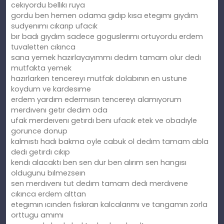
cekıyordu bellıkı ruya
gordu ben hemen odama gıdıp kısa etegımı gıydım
sudyenımı cıkarıp ufacık
bır badı gıydım sadece goguslerımı ortuyordu erdem
tuvaletten cıkınca
sana yemek hazırlayayımmı dedım tamam olur dedı
mutfakta yemek
hazırlarken tencereyı mutfak dolabının en ustune
koydum ve kardesıme
erdem yardım edermısın tencereyı alamıyorum
merdıvenı getır dedım oda
ufak merdeıvenı getırdı benı ufacık etek ve obadıyle
gorunce donup
kalmıstı hadı bakma oyle cabuk ol dedım tamam abla
dedı getırdı cıkıp
kendı alacaktı ben sen dur ben alırım sen hangısı
oldugunu bılmezseın
sen merdıvenı tut dedım tamam dedı merdıvene
cıkınca erdem alttan
etegımın ıcınden fıskıran kalcalarımı ve tangamın zorla
orttugu amımı