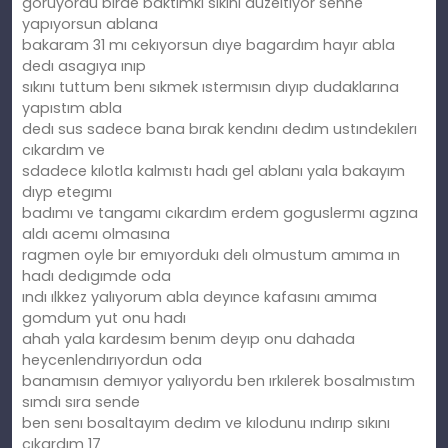
goruyordu bırde baktımkı sıkını duzeltıyor senne
yapıyorsun ablana
bakaram 31 mı cekıyorsun dıye bagardım hayır abla
dedı asagıya ınıp
sıkını tuttum benı sıkmek ıstermısın dıyıp dudaklarına
yapıstım abla
dedı sus sadece bana bırak kendını dedım ustındekılerı
cıkardım ve
sdadece kılotla kalmıstı hadı gel ablanı yala bakayım
dıyp etegımı
badımı ve tangamı cıkardım erdem goguslermı agzına
aldı acemı olmasına
ragmen oyle bır emıyordukı delı olmustum amıma ın
hadı dedıgımde oda
ındı ılkkez yalıyorum abla deyınce kafasını amıma
gomdum yut onu hadı
ahah yala kardesım benım deyıp onu dahada
heycenlendırıyordun oda
banamısın demıyor yalıyordu ben ırkılerek bosalmıstım
sımdı sıra sende
ben senı bosaltayım dedım ve kılodunu ındırıp sıkını
cıkardım 17