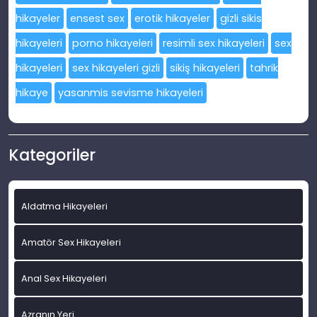
hikayeler
ensest sex
erotik hikayeler
gizli sikis
hikayeleri
porno hikayeleri
resimli sex hikayeleri
sex
hikayeleri
sex hikayeleri gizli
sikiş hikayeleri
tahrik
hikaye
yasanmis sevisme hikayeleri
Kategoriler
Aldatma Hikayeleri
Amatör Sex Hikayeleri
Anal Sex Hikayeleri
Azranın Yeri