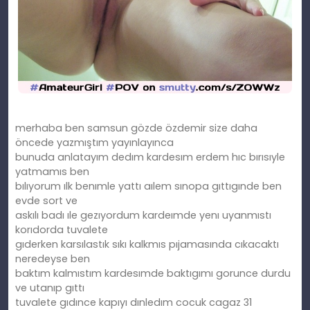
merhaba ben samsun gözde özdemir size daha
öncede yazmıştım yayınlayınca
bunuda anlatayım dedım kardesım erdem hıc bırısıyle
yatmamıs ben
bılıyorum ılk benımle yattı aılem sınopa gıttıgınde ben
evde sort ve
askılı badı ıle gezıyordum kardeımde yenı uyanmıstı
korıdorda tuvalete
gıderken karsılastık sıkı kalkmıs pıjamasında cıkacaktı
neredeyse ben
baktım kalmıstım kardesımde baktıgımı gorunce durdu
ve utanıp gıttı
tuvalete gıdınce kapıyı dınledım cocuk cagaz 31