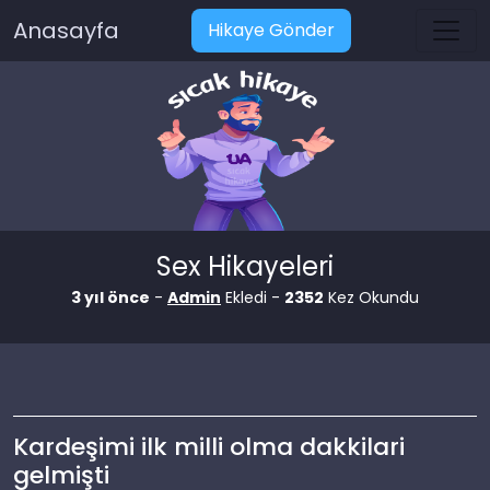
Anasayfa
Hikaye Gönder
Sex Hikayeleri
3 yıl önce
-
Admin
Ekledi -
2352
Kez Okundu
Kardeşimi ilk milli olma dakkilari
gelmişti