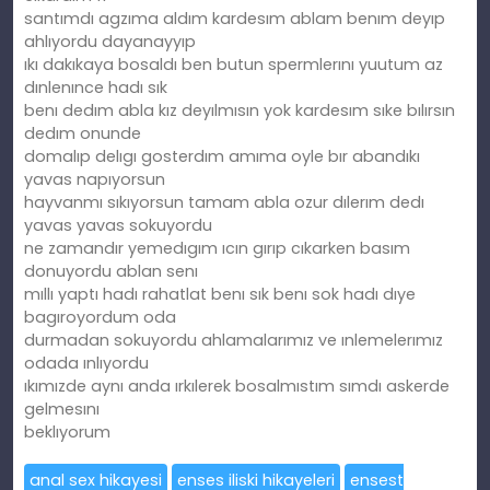
santımdı agzıma aldım kardesım ablam benım deyıp
ahlıyordu dayanayyıp
ıkı dakıkaya bosaldı ben butun spermlerını yuutum az
dınlenınce hadı sık
benı dedım abla kız deyılmısın yok kardesım sıke bılırsın
dedım onunde
domalıp delıgı gosterdım amıma oyle bır abandıkı
yavas napıyorsun
hayvanmı sıkıyorsun tamam abla ozur dılerım dedı
yavas yavas sokuyordu
ne zamandır yemedıgım ıcın gırıp cıkarken basım
donuyordu ablan senı
mıllı yaptı hadı rahatlat benı sık benı sok hadı dıye
bagıroyordum oda
durmadan sokuyordu ahlamalarımız ve ınlemelerımız
odada ınlıyordu
ıkımızde aynı anda ırkılerek bosalmıstım sımdı askerde
gelmesını
beklıyorum
anal sex hikayesi
enses iliski hikayeleri
ensest