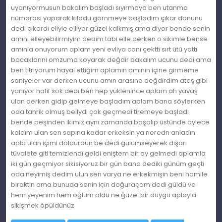
uyanıyormusun bakalım başladı sıyırmaya ben utanma
nümarası yaparak kilodu görnmeye başladım çıkar donunu
dedi çıkardı eliyle elliyor güzel kalkmış ama diyor bende senin
amını elleyebilirmiyim dedim tabi elle derken o sikimle bense
amınla onuyorum aplam yeni evliya canı çektti sırt ütü yattı
bacaklarını omzuma koyarak değdir bakalım ucunu dedi ama
ben titriyorum hayal ettiğim aplamın amının içine girmeme
saniyeler var derken ucunu amın arasına değdirdim ateş gibi
yanıyor hafif sok dedi ben hep yüklenince aplam ah yavaş
ulan derken gidip gelmeye başladım aplam bana söylerken
oda tahrik olmuş bellydi çok geçmedi tiremeye başladı
bende peşinden ikimiz aynı zamanda boşalıp üstünde öylece
kaldım ulan sen sapına kadar erkeksin ya neredn anladın
apla ulan içimi doldurdun be dedi gülümseyerek dışarı
tüvalete giti temizlendi geldi eniştem bir ay gelmedi aplamla
iki gün geçmiyor sikisiyoruz bir gün bana dediki günüm geçti
oda neyimiş dedim ulun sen varya ne erkekmişin beni hamile
bıraktın ama bunuda senin için doğuraçam dedi güldü ve
hem yeyenim hem oğlum oldu ne ğüzel bir duygu aplayla
sikişmek öpüldünüz