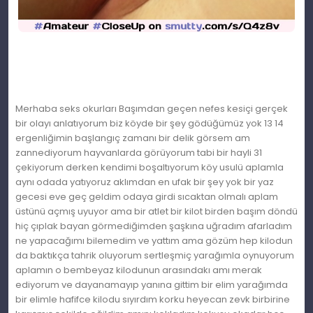
Merhaba seks okurları Başımdan geçen nefes kesiçi gerçek
bir olayı anlatıyorum biz köyde bir şey gödüğümüz yok 13 14
ergenliğimin başlangıç zamanı bir delik görsem am
zannediyorum hayvanlarda görüyorum tabi bir hayli 31
çekiyorum derken kendimi boşaltıyorum köy usulü aplamla
aynı odada yatıyoruz aklımdan en ufak bir şey yok bir yaz
gecesi eve geç geldim odaya girdi sıcaktan olmalı aplam
üstünü açmış uyuyor ama bir atlet bir kilot birden başım döndü
hiç çıplak bayan görmediğimden şaşkına uğradım afarladım
ne yapacağımı bilemedim ve yattım ama gözüm hep kilodun
da baktıkça tahrik oluyorum sertleşmiç yarağımla oynuyorum
aplamın o bembeyaz kilodunun arasındakı amı merak
ediyorum ve dayanamayıp yanına gittim bir elim yarağımda
bir elimle hafifce kilodu sıyırdım korku heyecan zevk birbirine