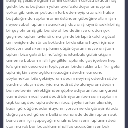
karışmış şekilde eğildim amını kokladım kokusu okadar hoş
geldiki bana başladım yalamaya fazla dayanamayıp bir
volkangibi aniden patladım fark edemeyip a tanzikli halde
boşaldığımdan aplamı amın üstünden göbeğine attırmışım
neyse sabah aplamın bana karşı davranışı aynı öncekikibi hiç
bir şey olmamiş gibi bende oh be dedim ve aradan çok
geçmedi aplam avlendi ama içimde bir kıpırtı kaldı o güzel
amı eniştemden önce kokladım birde sikme hayali içimde
büyüyor nasıl sikerim pilanını düşünüyorum neyse eniştem
aplamı bize getirdi bir haftalığına istanbula giti bir akşam
annemle babam misfirlige gittiler aplamla çay içerken hep
lafa girmek cesaretimi topluyorum birden aklıma bir fikir geldi
apla hiç kimseye açıklamıyacağım derdim var sana
söylemekten bile çekiniyorum dedim neyimiş oderdin söyle
yardımcı olayım dedi iyiama hadi söyle utanıyorum dedim
ben ee benim erkekliğimden şüphe ediyorum bunun çaresi
varmı dedim nasıl yani deddi bilmiyorum ben senin aplanım
açık konuş dedi apla evlendin bazı şeyleri anlamalısın.hiç
kadın gördüğündedemi uyanmıyorsun nerde göreyimki oda
doğru ya dedi görsem belki ama narede dedim aplam bak
bunu senin için yapaçağım unutma ben senin aplanım dedi
utanma yok ben bacaklarımı hafıfce açaçağım sen bak