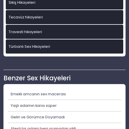
Sikiş Hikayeleri
Tecavüz hikayeleri
Travesti hikayeleri
Türbanlı Sex Hikayeleri
Benzer Sex Hikayeleri
Emekli amcanın sex macerası
Yaşlı adamın karısı süper
Gelin ve Görümce Doyamadı
Ateşli bir adam beni acımadan sikti