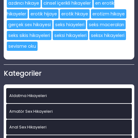
azdırıcı hikaye
cinsel içerikli hikayeler
en erotik
hikayeler
erotik hijaye
erotik hkaye
erotizm hikaye
gerçek sex hikayesi
seks hiayeleri
seks maceraları
seks sikis hikayeleri
seksi hikayeleri
seksx hikayeleri
sevisme oku
Kategoriler
Aldatma Hikayeleri
Amatör Sex Hikayeleri
Anal Sex Hikayeleri