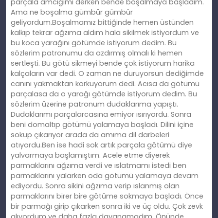
parçala amcığımı derken bende boşalmaya başladım.
Ama ne boşalma gümbür gümbür
geliyordum.Boşalmamız bittiğinde hemen üstünden
kalkıp tekrar ağzıma aldım hala sikilmek istiyordum ve
bu koca yarağını götümde istiyorum dedim. Bu
sözlerim patronumu da azdırmış olmalı ki hemen
sertleşti. Bu götü sikmeyi bende çok istiyorum harika
kalçaların var dedi. O zaman ne duruyorsun dediğimde
canını yakmaktan korkuyorum dedi. Acısa da götümü
parçalasa da o yarağı götümde istiyorum dedim. Bu
sözlerim üzerine patronum dudaklarıma yapıştı.
Dudaklarımı parçalarcasına emiyor ısırıyordu. Sonra
beni domaltıp götümü yalamaya başladı. Dilini içine
sokup çıkarıyor arada da amıma dil darbeleri
atıyordu.Ben ise hadi sok artık parçala götümü diye
yalvarmaya başlamıştım. Acele etme diyerek
parmaklarını ağzıma verdi ve ıslatmamı istedi ben
parmaklarını yalarken oda götümü yalamaya devam
ediyordu. Sonra sikini ağzıma verip ıslanmış olan
parmaklarını birer bire götüme sokmaya başladı. Önce
bir parmağı girip çıkarken sonra iki ve üç oldu. Çok zevk
alıyordum ve daha fazla dayanamadım. Önünde