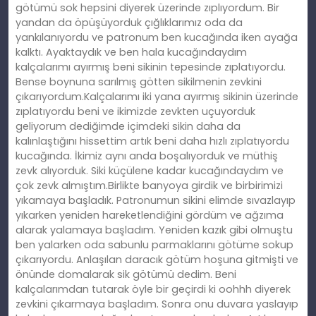
götümü sok hepsini diyerek üzerinde zıplıyordum. Bir
yandan da öpüşüyorduk çığlıklarımız oda da
yankılanıyordu ve patronum ben kucağında iken ayağa
kalktı. Ayaktaydık ve ben hala kucağındaydım
kalçalarımı ayırmış beni sikinin tepesinde zıplatıyordu.
Bense boynuna sarılmış götten sikilmenin zevkini
çıkarıyordum.Kalçalarımı iki yana ayırmış sikinin üzerinde
zıplatıyordu beni ve ikimizde zevkten uçuyorduk
geliyorum dediğimde içimdeki sikin daha da
kalınlaştığını hissettim artık beni daha hızlı zıplatıyordu
kucağında. İkimiz aynı anda boşalıyorduk ve müthiş
zevk alıyorduk. Siki küçülene kadar kucağındaydım ve
çok zevk almıştım.Birlikte banyoya girdik ve birbirimizi
yıkamaya başladık. Patronumun sikini elimde sıvazlayıp
yıkarken yeniden hareketlendiğini gördüm ve ağzıma
alarak yalamaya başladım. Yeniden kazık gibi olmuştu
ben yalarken oda sabunlu parmaklarını götüme sokup
çıkarıyordu. Anlaşılan daracık götüm hoşuna gitmişti ve
önünde domalarak sik götümü dedim. Beni
kalçalarımdan tutarak öyle bir geçirdi ki oohhh diyerek
zevkini çıkarmaya başladım. Sonra onu duvara yaslayıp