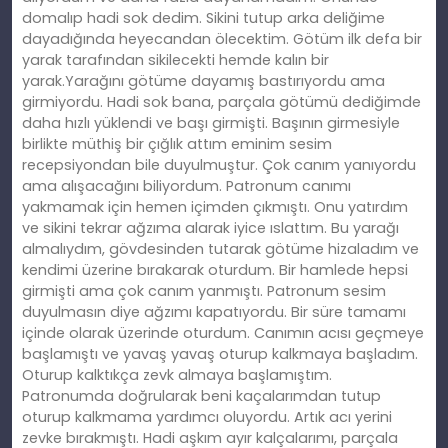
domalıp hadi sok dedim. Sikini tutup arka deliğime
dayadığında heyecandan ölecektim. Götüm ilk defa bir
yarak tarafından sikilecekti hemde kalın bir
yarak.Yarağını götüme dayamış bastırıyordu ama
girmiyordu. Hadi sok bana, parçala götümü dediğimde
daha hızlı yüklendi ve başı girmişti. Başının girmesiyle
birlikte müthiş bir çığlık attım eminim sesim
recepsiyondan bile duyulmuştur. Çok canım yanıyordu
ama alışacağını biliyordum. Patronum canımı
yakmamak için hemen içimden çıkmıştı. Onu yatırdım
ve sikini tekrar ağzıma alarak iyice ıslattım. Bu yarağı
almalıydım, gövdesinden tutarak götüme hizaladım ve
kendimi üzerine bırakarak oturdum. Bir hamlede hepsi
girmişti ama çok canım yanmıştı. Patronum sesim
duyulmasın diye ağzımı kapatıyordu. Bir süre tamamı
içinde olarak üzerinde oturdum. Canımın acısı geçmeye
başlamıştı ve yavaş yavaş oturup kalkmaya başladım.
Oturup kalktıkça zevk almaya başlamıştım.
Patronumda doğrularak beni kaçalarımdan tutup
oturup kalkmama yardımcı oluyordu. Artık acı yerini
zevke bırakmıştı. Hadi aşkım ayır kalçalarımı, parçala