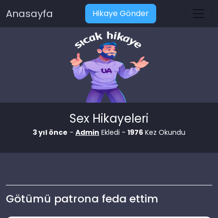
Anasayfa
Hikaye Gönder
Sex Hikayeleri
3 yıl önce
-
Admin
Ekledi -
1976
Kez Okundu
Götümü patrona feda ettim