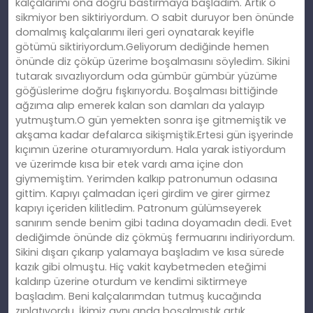
kalçalarımı ona doğru bastırmaya başladım. Artık o
sikmiyor ben siktiriyordum. O sabit duruyor ben önünde
domalmış kalçalarımı ileri geri oynatarak keyifle
götümü siktiriyordum.Geliyorum dediğinde hemen
önünde diz çöküp üzerime boşalmasını söyledim. Sikini
tutarak sıvazlıyordum oda gümbür gümbür yüzüme
göğüslerime doğru fışkırıyordu. Boşalması bittiğinde
ağzıma alıp emerek kalan son damları da yalayıp
yutmuştum.O gün yemekten sonra işe gitmemiştik ve
akşama kadar defalarca sikişmiştik.Ertesi gün işyerinde
kıçımın üzerine oturamıyordum. Hala yarak istiyordum
ve üzerimde kısa bir etek vardı ama içine don
giymemiştim. Yerimden kalkıp patronumun odasına
gittim. Kapıyı çalmadan içeri girdim ve girer girmez
kapıyı içeriden kilitledim. Patronum gülümseyerek
sanırım sende benim gibi tadına doyamadın dedi. Evet
dediğimde önünde diz çökmüş fermuarını indiriyordum.
Sikini dışarı çıkarıp yalamaya başladım ve kısa sürede
kazık gibi olmuştu. Hiç vakit kaybetmeden eteğimi
kaldırıp üzerine oturdum ve kendimi siktirmeye
başladım. Beni kalçalarımdan tutmuş kucağında
zıplatıyordu. İkimiz aynı anda boşalmıştık artık