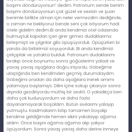
başımı döndürüyorsun” dedim. Patronum sende benim
başımı döndürüyorsun çok güzel ve sexisin ve şuan
benimle birlikte olman için neler vermezdim dediğinde,
o zaman ne bekliyoruz bende seni çok istiyorum hadi
otele gidelim dedim.Bi anda kendimizi otel odasında
bulmuştuk kapıdan içeri girer girmez dudaklarımız
birleşmişti ve çılgınlar gibi öpüşüyorduk. Öpüşürken bi
yanda da birbirimizi soyuyorduk. Bi anda kendimizi
çırılçıplak ve yatakta bulduk. Patronum dudaklarımı
bırakıp önce boynumu sonra göğüslerimi yaladı ve
yavaş yavaş aşağılara doğru iniyordu. Göbeğime
ulaştığında ben kendimden geçmiş durumdaydım.
Göbeğimi oradan da daha aşağılara inerek amımı
yalamaya başlamıştı. Dilini içine sokup çıkarıyor sonra
dışında gezdiriyordu müthiş bir zevkti. O yaladıkça ben
daha çok kuduruyordum ve daha fazla
dayanamayarak boşaldım. Bütün sıvılarımı yalayıp
yutmuştu. Kasılmalarım bitip tamamen boşalıp
kendime geldiğimde hemen sikini yakalayıp ağzıma
aldım. Önce başını ağzıma ağzıma alıp yalıyor
öpüyordum. Sonra yavaş yavaş daha derine inmeye