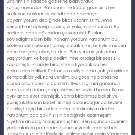
Birbirimizin sadece gözlerine bakıyorduk
konuşmuyorduk. Patronum ne kadar güzelsin diye
sözlerine başladı ve ekledi sana bakmaya
doyamıyorum dediğinde biraz utanmıştım. Ama
cesaretimi toplayıp sizde çok yakışıklısınız dedim. Bu
sözler bi anda ağzımdan çıkıvermişti. Bunları
söylediğime ben bile inanamıyordum.Patronum bu
sözlerimden cesaret almış olacak ki keşke evlenmeden
önce tanışmış olsaydık dedi. Ben yeni bir şok daha
yaşıyordum ve keşke dedim. Yine ortalığı bir sessizlik
kaplamıştı. İkimizde birbirimizi istiyorduk bu her
halimizden belliydi. Patronum evliydi ama çok yakışıklı ve
sempatik biriydi. Kara verdim, bu gece ne pahasına
olursa olsun onun olacaktım. Sessizliğimizi garsonun
birer kadeh daha şarap alırmısınız sözleri bozdu. İkimiz
aynı anda evet demiştik. Sonra birbirimize baktık ve
gülüştük.Garson kadehlerimizi doldurduğunda kedehi
bir dikişte içip bir kadeh daha alabilirmiyim dedim.
Patronum ooo çok hızlısın dediğinde kızarmıştım.
Niyetimi anladığını düşünmüştüm. Ben üçüncü kadehimi
yudumlarken patronum gülümseyerek sadece beni
izliyordu. Kızgın bir ifadeyle “gülme hepsi senin yüzünden