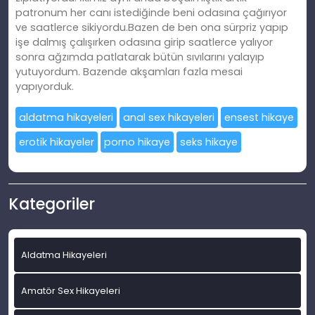
patronum her canı istediğinde beni odasına çağırıyor
ve saatlerce sikiyordu.Bazen de ben ona sürpriz yapıp
işe dalmış çalışırken odasına girip saatlerce yalıyor
sonra ağzımda patlatarak bütün sıvılarını yalayıp
yutuyordum. Bazende akşamları fazla mesai
yapıyorduk.
aldatma hikayeleri
anal sex hikayeleri
ensest hikaye
erotik hikayeler
porno hikaye
seks hikaye
Kategoriler
Aldatma Hikayeleri
Amatör Sex Hikayeleri