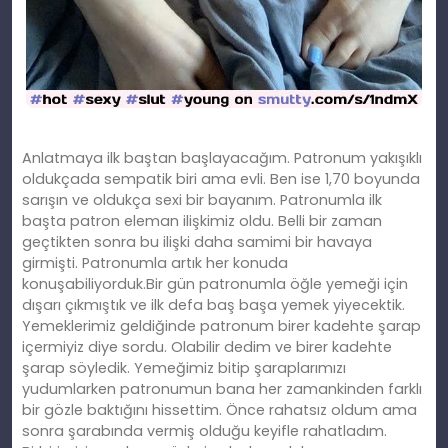
Anlatmaya ilk baştan başlayacağım. Patronum yakışıklı
oldukçada sempatik biri ama evli. Ben ise 1,70 boyunda
sarışın ve oldukça sexi bir bayanım. Patronumla ilk
başta patron eleman ilişkimiz oldu. Belli bir zaman
geçtikten sonra bu ilişki daha samimi bir havaya
girmişti. Patronumla artık her konuda
konuşabiliyorduk.Bir gün patronumla öğle yemeği için
dışarı çıkmıştık ve ilk defa baş başa yemek yiyecektik.
Yemeklerimiz geldiğinde patronum birer kadehte şarap
içermiyiz diye sordu. Olabilir dedim ve birer kadehte
şarap söyledik. Yemeğimiz bitip şaraplarımızı
yudumlarken patronumun bana her zamankinden farklı
bir gözle baktığını hissettim. Önce rahatsız oldum ama
sonra şarabında vermiş olduğu keyifle rahatladım.