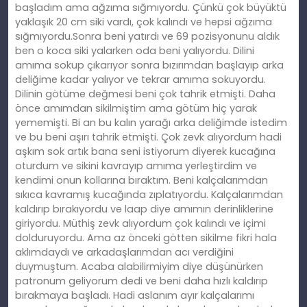
başladım ama ağzıma sığmıyordu. Çünkü çok büyüktü
yaklaşık 20 cm siki vardı, çok kalındı ve hepsi ağzıma
sığmıyordu.Sonra beni yatırdı ve 69 pozisyonunu aldık
ben o koca siki yalarken oda beni yalıyordu. Dilini
amıma sokup çıkarıyor sonra bızırımdan başlayıp arka
deliğime kadar yalıyor ve tekrar amıma sokuyordu.
Dilinin götüme değmesi beni çok tahrik etmişti. Daha
önce amımdan sikilmiştim ama götüm hiç yarak
yememişti. Bi an bu kalın yarağı arka deliğimde istedim
ve bu beni aşırı tahrik etmişti. Çok zevk alıyordum hadi
aşkım sok artık bana seni istiyorum diyerek kucağına
oturdum ve sikini kavrayıp amıma yerleştirdim ve
kendimi onun kollarına bıraktım. Beni kalçalarımdan
sıkıca kavramış kucağında zıplatıyordu. Kalçalarımdan
kaldırıp bırakıyordu ve laap diye amımın derinliklerine
giriyordu. Müthiş zevk alıyordum çok kalındı ve içimi
dolduruyordu. Ama az önceki götten sikilme fikri hala
aklımdaydı ve arkadaşlarımdan acı verdiğini
duymuştum. Acaba alabilirmiyim diye düşünürken
patronum geliyorum dedi ve beni daha hızlı kaldırıp
bırakmaya başladı. Hadi aslanım ayır kalçalarımı