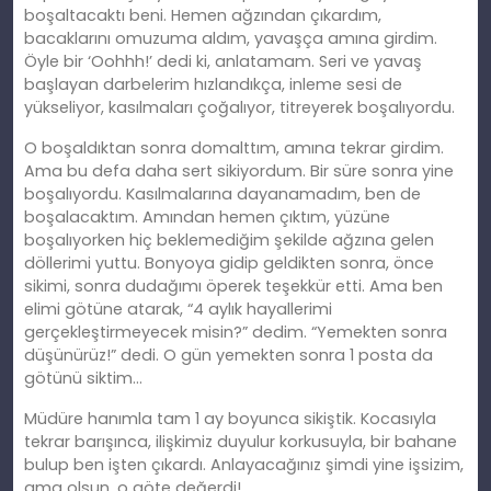
boşaltacaktı beni. Hemen ağzından çıkardım,
bacaklarını omuzuma aldım, yavaşça
am
ına girdim.
Öyle bir ‘Oohhh!’ dedi
ki
, anlatamam. Seri ve yavaş
başlayan darbelerim hızlandıkça, inleme sesi de
yükseliyor, kasılmaları çoğalıyor, titreyerek boşalıyordu.
O boşaldıktan sonra domalttım,
am
ına tekrar girdim.
Ama bu defa daha sert sikiyordum. Bir süre sonra yine
boşalıyordu. Kasılmalarına dayanamadım, ben de
boşalacaktım. Amından hemen çıktım, yüzüne
boşalıyorken hiç beklemediğim şekilde ağzına gelen
döllerimi yuttu. Bonyoya gidip geldikten sonra, önce
sikimi, sonra dudağımı öperek teşekkür etti. Ama ben
elimi götüne atarak, “4 aylık hayallerimi
gerçekleştirmeyecek misin?” dedim. “Yemekten sonra
düşünürüz!” dedi. O gün yemekten sonra 1 posta da
götünü siktim…
Müdüre
han
ımla tam 1 ay boyunca sikiştik. Kocasıyla
tekrar barışınca, ilişkimiz duyulur korkusuyla, bir bahane
bulup ben işten çıkardı. Anlayacağınız şimdi yine işsizim,
ama olsun, o göte değerdi!