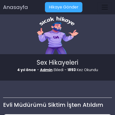
Anasayfa
Hikaye Gönder
Sex Hikayeleri
4 yıl önce
-
Admin
Ekledi -
1893
Kez Okundu
Evli Müdürümü Siktim İşten Atıldım