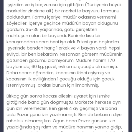
İşş
izdim
ve iş başvurusu için gittiğim (Türkiyenin büyük
marketler zincirine ait) bir markette başvuru formunu
doldurdum. Formu içeriye, müdür odasına vermemi
söylediler. İçeriye geçince müdürün bayan olduğunu
gördüm. 35-36 yaşlarında, götü gerçekten
muhteş
em
olan bir bayandı. Benimle kısa bir
konuşmadan sonra beni işe aldı. Ertesi gün başladım.
İşyerinde benden hariç 1 erkek ve 4 bayan vardı, hepsi
evliydi, bir ben bekardım. Nezaman görsem müdürenin
götünden gözümü alamıyorum. Müdüre
han
ım 1.70
boylarında, 60 kg, güzel, evli ama çocuğu olmamıştı.
Daha sonra öğrendim, kocasının ikinci eşiymiş ve
kocasının ilk evliliğ
inden
1 çocuğu olduğu için çocuk
istemiyormuş, araları bunun için limoniymiş.
Birkaç gün sonra kocası ailesini ziyaret için İzmire
gittiğinde bana gün doğmuştu. Markette herkese aynı
gün izin veremezler. Ben gireli 4 ay geçmişti ve bana
asla Pazar günü izin yazılmamıştı. Ben de bekarım diye
rahatsız olmamıştım. Ogün bana Pazar gününe izin
yazıldığında şaşırdım ve müdüre
han
ımın yanına gidip,