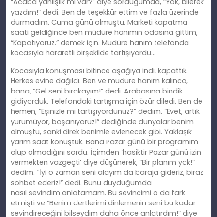
“Acaba yanlışlık mı var?” diye sorduğumda, “Yok, bilerek
yazdım!” dedi. Ben de teşekkür ettim ve fazla üzerinde
durmadım. Cuma günü olmuştu. Marketi kapatma
saati geldiğinde ben müdüre
han
ımın odasına gittim,
“Kapatıyoruz.” demek için. Müdüre
han
ım telefonda
kocasıyla hararetli birşekilde tartışıyordu…
Kocasıyla konuşması bitince aşağıya indi, kapattık.
Herkes evine dağıldı. Ben ve müdüre
han
ım kalınca,
bana, “Gel seni bırakayım!” dedi. Arabasına bindik
gidiyorduk. Telefondaki tartışma için özür diledi. Ben de
hemen, “Eşinizle mi tartışıyordunuz?” dedim. “Evet, artık
yürümüyor, boşanıyoruz!” dediğinde dünyalar benim
olmuştu, sanki direk benimle evlenecek gibi. Yaklaşık
yarım saat konuştuk. Bana Pazar günü bir programım
olup olmadığını sordu. İ
çimden
‘hasiktir Pazar günü izin
vermekten vazgeçti’ diye düşünerek, “Bir planım yok!”
dedim. “İyi o zaman seni alayım da baraja gideriz, biraz
sohbet ederiz!” dedi. Bunu duyduğumda
nasıl
sevindim
anlatamam. Bu sevincimi o da fark
etmişti ve “Benim dertlerimi dinlemenin seni bu kadar
sevindireceğini bilseydim daha önce anlatırdım!” diye