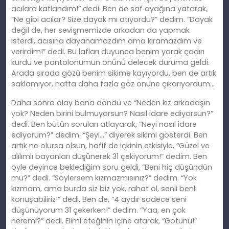
acılara katlandım!” dedi. Ben de saf ayağına yatarak,
“Ne gibi
ac
ılar? Size dayak mı atıyordu?” dedim. “Dayak
değil de, her sevişmemizde arkadan da yapmak
isterdi,
ac
ısına dayanamazdım ama kıramazdım ve
verirdim!” dedi. Bu lafları duyunca benim yarak çadırı
kurdu ve pantolonumun önünü delecek duruma geldi.
Arada sırada gözü benim sikime
kay
ıyordu, ben de artık
saklamıyor, hatta daha fazla göz önüne çıkarıyordum…
Daha sonra olay bana döndü ve “Neden kız arkadaşın
yok? Neden birini bulmuyorsun? Nasıl idare ediyorsun?”
dedi. Ben bütün soruları atlayarak, “Neyi nasıl idare
ediyorum?” dedim. “Şeyi…” diyerek sikimi gösterdi. Ben
artık ne olursa olsun, hafif de içkinin etkisiyle, “Güzel ve
alılımlı bayanları düşünerek 31 çekiyorum!” dedim. Ben
öyle deyince beklediğim soru geldi, “Beni hiç düşündün
mü?” dedi. “Söylersem kızmazmısınız?” dedim. “Yok
kızmam, ama burda siz biz yok, rahat ol, senli benli
konuşabiliriz!” dedi. Ben de, “4 aydır sadece seni
düşünüyorum 31 çekerken!” dedim. “Yaa, en çok
neremi?” dedi. Elimi eteğinin içine atarak, “Götünü!”