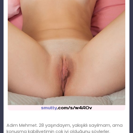
Adım Mehmet. 28 yaşındayım, yakışı
kl
ı sayılmam, ama
konuşma kabiliyetimin çok iyi olduğunu söylerler.