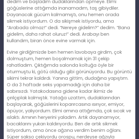
dedim ve başladım dudaklarından öpmeye. Elimi
göğüslerine attığımda inanamadım, taş gibiydiler.
Dayanacak gücüm kalmamıştı, onu hemen orada
sikmek istiyordum. O da sikişmek istiyordu, ama
“Arabada olmaz!” dedi. “Nereye gidelim?” dedim. “Bana
gidelim, daha rahat oluruz!” dedi. Arabayı ben
kullandım, biran önce evine varmak için.
Evine girdiğimizde ben hemen lavobaya girdim, çok
dolmuştum, hemen boşalmamak için 31 çekip
rahatladım. Çıktığımda salonda koltuğa öyle bir
oturmuştu
ki
, götü olduğu gibi görünüyordu. Bu görüntü
sikimi tekrar kaldırdı. Yanına gittim, dudağına yapıştım.
O da 3 haftadır seks yapamadığı için daha bir
sabırsızdı. Yatakodasına gidene kadar ikimiz de
çırılçıplak kalmıştık. Yatağa uzattım, dudaklarından
başlayarak, göğüslerini koparırcasına ısırıyor, emiyor,
öpüyor, yalıyordum. Elimi amına attığımda, çok sıcak ve
ıslaktı. Amının heryerini yaladım. Artık dayanamıyor,
bacaklarını yukarı kaldırıyordu. Ben
de art
ık sikmek
istiyordum, ama önce ağzına verdim benim oğlanı.
Süper sakso çekiyordu orospu, nerdeyse ağzıyla