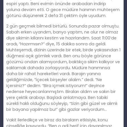
espiri yaptı. Beni evimin önünde arabadan indirip
yoluna devam etti. O gece müdüre
han
ımın muhteşem
götünü düşünerek 2 defa 31 çektim öyle uyudum.
2 gün geçmek bilmedi birtürlü. Sonunda pazar olmuştu.
Sabah erken uyandım, banyo yaptım, ne olur ne olmaz
diye sikimin kıllarını kestim ve hazırlandım. Saat 11:00’de
aradı, “Hazırmısın?” diye, 15 dakika sonra da geldi.
Muhteşemdi, dizinin üzerinde bir etek, birde yakasından 1
düğmesi açık gömlek vardı. Ben onu böyle görünce
gözümü ondan alamıyordum, baktıkça sikim kalkıyor ve
saklamak dahada zorlaşıyordu. Müdüre
han
ımınsa
daha bir rahat hareketleri vardı. Barajın yanına
geldiğimizde, “İçecek birşeyler
alal
ım.” dedi. “Ne
içersiniz?” dedim. “Bira içmek istiyorum!” deyince
nedense heyecanlanmıştım. Biraları aldım ve sakın bir
yere çektik arabayı. Başladı anlatmaya. Ben tabiki
sürekli haklı olduğunu söyleyip, “Sizin gibi güzel ve alımlı
bir bayana yapılmaz bu!” gibi gazlar veriyordum…
Vakit ilerledikçe ve biraz da biraların etkisiyle, konu
cinselliğe
kay
ıyordu. “Ben o adi herif için
dayan
ılmaz