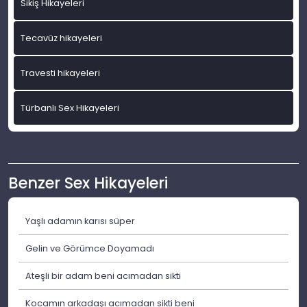
Sikiş Hikayeleri
Tecavüz hikayeleri
Travesti hikayeleri
Türbanlı Sex Hikayeleri
Benzer Sex Hikayeleri
Yaşlı adamın karısı süper
Gelin ve Görümce Doyamadı
Ateşli bir adam beni acımadan sikti
Kocamın arkadaşı acımadan sikti beni