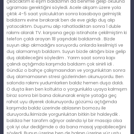
çıkacaktım ki eşim baldızımın da benimle gelip okuluna
ugraması gerektiğini söyledi. Acele akşam üzere yola
çıktık 4-5 saat yolculuktan sonra kasabaya gelmiştik
baldızımı evine bırakarak ben de eve gidip duş alıp
yatacaktım. Duşumu alıp rahatladıktan sonra 1 duble
rakımı alarak TV. karşısına geçip istirahate çekilmiştim ki
telefon çaldı arayan 18 yaşındaki baldızımdı . Bizde
suyun akıp akmadığını soruyordu onlarda kesilmişti ve
duş alamamıştı baldızım. Suyun bizde aktığını bize gelip
duş alabileceğini söyledim . Yarım saat sonra kapı
çalındı açtığımda karşımda baldızım çok sinirli idi .
Gündüz o bahçe çalışmasından ve yorgunluktan sonra
duş alamamasının stresi gözlerinden okunuyordu. Ben
salonda rakımı yudumlarken baldız hemen duşa daldı.
O duşta iken ben koltukta o yorgunlukla uyaya kalmışım
biraz sonra biri bana dokunarak enişte yatağa geç
rahat uyu diyerek dokunuyordu gözümü açtığımda
karşımda baldız üzerinde ablasının bornozu ile
duruyordu.İkimizde yorgunluktan bitkin bir haldeydik .
baldıza her tarafım ağrıyor aslında iyi bir masaja olsa
çok iyi olur dediğimde o da bana masaj yapabileceğini
söyledi. Bunun üzerine ben de halının üzerine yüz ustu