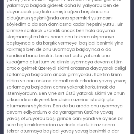
yalamaya başladı giderek daha iyi yalıyordu ben de
dayanacak güç kalmamıştı ağızın boşalınca ne
olduğunun şaşkınlığında ona spermleri yutmasını
söyledim o da son damlasına kadar hepsini yuttu . Bir
birimize sarılarak uzandık ancak ben hala doyuma
ulaşmamıştım biraz sonra onu tekrara okşamaya
başlayınca o da karşılık vermeye başladı benimki yine
kalkmıştı ben de onu uyarmaya başlayınca o da
kendisini bana bıraktı . ben sırt ustü yatarak onu
kucağıma oturttum ve elimle uyarmaya devam ettim
artık o gelmek üzereydi sikimi arkasına dayayarak deliği
zorlamaya başladım ancak girmiyordu . Kalktım krem
aldım ve onu önüme domaltarak arkadan yavaş yavaş
zorlamaya başladım canını yakarak korkutmak da
istemiyordum. Ben yine sırt üstü yatarak sikimi ve onun
arkasını kremleyerek kendisinin üzerine istediği gibi
oturmasını söyledim. Ben de bu arada onu uyarmaya
devam ediyordum o da yarrağımın üstüne yavaş
yavaş oturuyordu başı girince canı yandı ve öylece bir
süre hiç kımıldamadan üzerinde durdu biraz sonra
tekrar oturmaya başladı yavaş yavaş benimki o dar