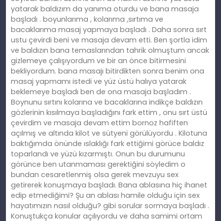
yatarak baldızım da yanıma oturdu ve bana masaja
başladı . boyunlarıma , kolarıma ,sırtıma ve
bacaklarıma masaj yapmaya başladı . Daha sonra sırt
ustu çevirdi beni ve masaja devam etti. Ben şortla idim
ve baldızın bana temaslarından tahrik olmuştum ancak
gizlemeye çalışıyordum ve bir an önce bitirmesini
bekliyordum. bana masajı bitirdikten sonra benim ona
masaj yapmamı istedi ve yüz üstü halıya yatarak
beklemeye başladı ben de ona masaja başladım .
Boynunu sırtını kolarına ve bacaklarına indikçe baldızın
gözlerinin kısılmaya başladığını fark ettim , onu sırt üstü
çevirdim ve masaja devam ettim bornoz hafiften
açılmış ve altında kilot ve sütyeni görülüyordu . Kilotuna
baktığımda önünde ıslaklığı fark ettiğimi görüce baldız
toparlandı ve yüzü kızarmıştı. Onun bu durumunu
görünce ben utanmaması gerektiğini söyledim o
bundan cesaretlenmiş olsa gerek mevzuyu sex
getirerek konuşmaya başladı. Bana ablasına hiç ihanet
edip etmediğimi? Şu an ablası hamile olduğu için sex
hayatımızın nasıl olduğu? gibi sorular sormaya başladı .
Konuştukça konular açılıyordu ve daha samimi ortam