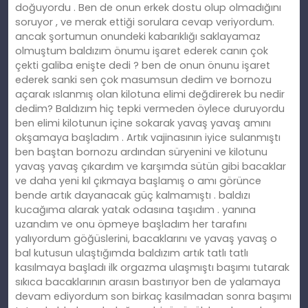
doğuyordu . Ben de onun erkek dostu olup olmadığını
soruyor , ve merak ettiği sorulara cevap veriyordum.
ancak şortumun onundeki kabarıklığı saklayamaz
olmuştum baldızım önumu işaret ederek canın çok
çekti galiba enişte dedi ? ben de onun önunu işaret
ederek sanki sen çok masumsun dedim ve bornozu
açarak ıslanmış olan kilotuna elimi değdirerek bu nedir
dedim? Baldızım hiç tepki vermeden öylece duruyordu
ben elimi kilotunun içine sokarak yavaş yavaş amını
okşamaya başladım . Artık vajinasının iyice sulanmıştı
ben baştan bornozu ardından süryenini ve kilotunu
yavaş yavaş çıkardım ve karşımda sütün gibi bacaklar
ve daha yeni kıl çıkmaya başlamış o amı görünce
bende artık dayanacak güç kalmamıştı . baldızı
kucağıma alarak yatak odasına taşıdım . yanına
uzandım ve onu öpmeye başladım her tarafını
yalıyordum göğüslerini, bacaklarını ve yavaş yavaş o
bal kutusun ulaştığımda baldızım artık tatlı tatlı
kasılmaya başladı ilk orgazma ulaşmıştı başımı tutarak
sıkıca bacaklarının arasın bastırıyor ben de yalamaya
devam ediyordum son birkaç kasılmadan sonra başımı