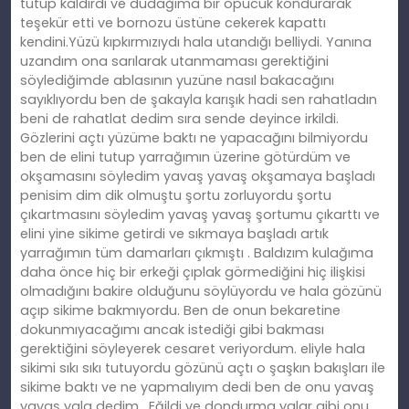
tutup kaldırdı ve dudağıma bir öpücük kondurarak
teşekür etti ve bornozu üstüne cekerek kapattı
kendini.Yüzü kıpkırmızıydı hala utandığı belliydi. Yanına
uzandım ona sarılarak utanmaması gerektiğini
söylediğimde ablasının yuzüne nasıl bakacağını
sayıklıyordu ben de şakayla karışık hadi sen rahatladın
beni de rahatlat dedim sıra sende deyince irkildi.
Gözlerini açtı yüzüme baktı ne yapacağını bilmiyordu
ben de elini tutup yarrağımın üzerine götürdüm ve
okşamasını söyledim yavaş yavaş okşamaya başladı
penisim dim dik olmuştu şortu zorluyordu şortu
çıkartmasını söyledim yavaş yavaş şortumu çıkarttı ve
elini yine sikime getirdi ve sıkmaya başladı artık
yarrağımın tüm damarları çıkmıştı . Baldızım kulağıma
daha önce hiç bir erkeği çıplak görmediğini hiç ilişkisi
olmadığını bakire olduğunu söylüyordu ve hala gözünü
açıp sikime bakmıyordu. Ben de onun bekaretine
dokunmıyacağımı ancak istediği gibi bakması
gerektiğini söyleyerek cesaret veriyordum. eliyle hala
sikimi sıkı sıkı tutuyordu gözünü açtı o şaşkın bakışları ile
sikime baktı ve ne yapmalıyım dedi ben de onu yavaş
yavaş yala dedim . Eğildi ve dondurma yalar gibi onu