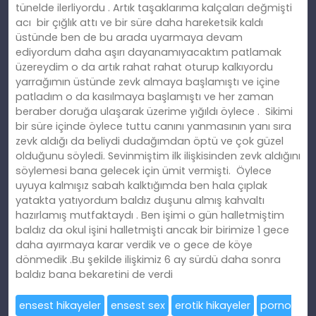
tünelde ilerliyordu . Artık taşaklarıma kalçaları değmişti
acı bir çığlık attı ve bir süre daha hareketsik kaldı
üstünde ben de bu arada uyarmaya devam
ediyordum daha aşırı dayanamıyacaktım patlamak
üzereydim o da artık rahat rahat oturup kalkıyordu
yarrağımın üstünde zevk almaya başlamıştı ve içine
patladım o da kasılmaya başlamıştı ve her zaman
beraber doruğa ulaşarak üzerime yığıldı öylece . Sikimi
bir süre içinde öylece tuttu canını yanmasının yanı sıra
zevk aldığı da beliydi dudağımdan öptü ve çok güzel
olduğunu söyledi. Sevinmiştim ilk ilişkisinden zevk aldığını
söylemesi bana gelecek için ümit vermişti. Öylece
uyuya kalmışız sabah kalktığımda ben hala çıplak
yatakta yatıyordum baldız duşunu almış kahvaltı
hazırlamış mutfaktaydı . Ben işimi o gün halletmiştim
baldız da okul işini halletmişti ancak bir birimize 1 gece
daha ayırmaya karar verdik ve o gece de köye
dönmedik .Bu şekilde ilişkimiz 6 ay sürdü daha sonra
baldız bana bekaretini de verdi
ensest hikayeler
ensest sex
erotik hikayeler
porno