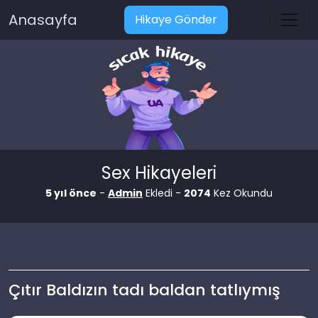
Anasayfa
Hikaye Gönder
Sex Hikayeleri
5 yıl önce
-
Admin
Ekledi -
2074
Kez Okundu
Çıtır Baldızın tadı baldan tatlıymış