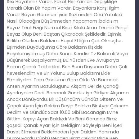
Sex Hayatımız Vardır. Fakat Her Zaman Değişikliğe
Meraklı Olan Bir Yapım Vardır. Bayanlara Karşı Ilgim
Vardır Bayan Görünce İyice Süzmeden Onu Yatakta
Nasıl Olacağını Düşünmeden Yapamam .baldızım
Beyaz Tenli Fiziği Normal Biraz Kilolu Ama Teninin Rengi
Beyaz Olup Beni Baştan Çıkaracak Şekildedir. Eşimle
Birlikte Olurken Baldızımı Hayal Ettiğim Çok Olmuştur.
Eşimden Duyduğuma Göre Baldızım İlişkide
Boşalamıyormuş Daha Sonra Kendisi Tv Bakarak Veya
Düşünerek Boşalıyormuş Bu Yüzden Eve Avrupa’ya
Bakan Çanak Taktırdılar. Ben Bunu Duyunca Daha Çok
heveslendim Ve Bir Yolunu Bulup Baldızımı Elde
Etmeliydim. Tam Gönlüme Göre Oldu Ve Bacanak
Anten Ayarının Bozulduğunu Akşam Gel de Çanağı
Ayarlayalım Dedi. Bacanak Gündüz işe Gidiyor Akşama
Ancak Dönüyordu. Bir Düşündüm Gündüz Gitsem Ve
Çanak Ayarı İçin Geldim Deyip Baldıza Bir Ayar Çeksem
Dedim Ve Gündüz Saat 10.00 Gibi Bacanağın Evine
Gittim. Kapıyı Açan Baldızdı Ve Beni Görünce Biraz
Şaşırdı. Çanak Ayarı İçin Geldiğimi Söyleyip Beni İçeri
Davet Etmesini Beklemeden İçeri Daldım. Yanımda
Durmuyordu Çünkü Benden Biraz Çekinir Birde Ben