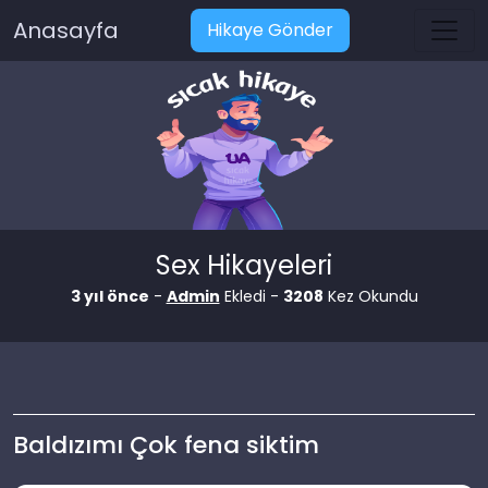
Anasayfa
Hikaye Gönder
Sex Hikayeleri
3 yıl önce
-
Admin
Ekledi -
3208
Kez Okundu
Baldızımı Çok fena siktim