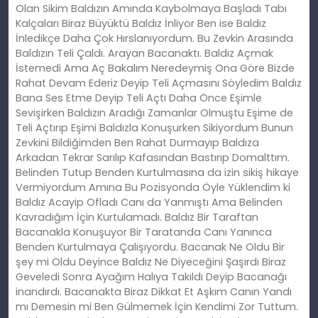
Olan Sikim Baldızın Amında Kaybolmaya Başladı Tabı
Kalçaları Biraz Büyüktü Baldız İnliyor Ben ise Baldız
İnledikçe Daha Çok Hırslanıyordum. Bu Zevkin Arasında
Baldızın Teli Çaldı. Arayan Bacanaktı. Baldız Açmak
İstemedi Ama Aç Bakalım Neredeymiş Ona Göre Bizde
Rahat Devam Ederiz Deyip Teli Açmasını Söyledim Baldız
Bana Ses Etme Deyip Teli Açtı Daha Önce Eşimle
Sevişirken Baldızın Aradığı Zamanlar Olmuştu Eşime de
Teli Açtırıp Eşimi Baldızla Konuşurken Sikiyordum Bunun
Zevkini Bildiğimden Ben Rahat Durmayıp Baldıza
Arkadan Tekrar Sarılıp Kafasından Bastırıp Domalttım.
Belinden Tutup Benden Kurtulmasına da izin sikiş hikaye
Vermiyordum Amına Bu Pozisyonda Öyle Yüklendim ki
Baldız Acayip Ofladı Canı da Yanmıştı Ama Belinden
Kavradığım İçin Kurtulamadı. Baldız Bir Taraftan
Bacanakla Konuşuyor Bir Taratanda Canı Yanınca
Benden Kurtulmaya Çalışıyordu. Bacanak Ne Oldu Bir
şey mi Oldu Deyince Baldız Ne Diyeceğini Şaşırdı Biraz
Geveledi Sonra Ayağım Halıya Takıldı Deyip Bacanağı
inandırdı. Bacanakta Biraz Dikkat Et Aşkım Canın Yandı
mı Demesin mi Ben Gülmemek İçin Kendimi Zor Tuttum.