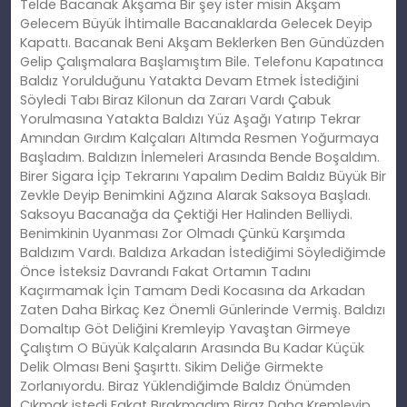
Telde Bacanak Akşama Bir şey ister misin Akşam
Gelecem Büyük İhtimalle Bacanaklarda Gelecek Deyip
Kapattı. Bacanak Beni Akşam Beklerken Ben Gündüzden
Gelip Çalışmalara Başlamıştım Bile. Telefonu Kapatınca
Baldız Yorulduğunu Yatakta Devam Etmek İstediğini
Söyledi Tabı Biraz Kilonun da Zararı Vardı Çabuk
Yorulmasına Yatakta Baldızı Yüz Aşağı Yatırıp Tekrar
Amından Gırdım Kalçaları Altımda Resmen Yoğurmaya
Başladım. Baldızın İnlemeleri Arasında Bende Boşaldım.
Birer Sigara İçip Tekrarını Yapalım Dedim Baldız Büyük Bir
Zevkle Deyip Benimkini Ağzına Alarak Saksoya Başladı.
Saksoyu Bacanağa da Çektiği Her Halinden Belliydi.
Benimkinin Uyanması Zor Olmadı Çünkü Karşımda
Baldızım Vardı. Baldıza Arkadan İstediğimi Söylediğimde
Önce İsteksiz Davrandı Fakat Ortamın Tadını
Kaçırmamak İçin Tamam Dedi Kocasına da Arkadan
Zaten Daha Birkaç Kez Önemli Günlerinde Vermiş. Baldızı
Domaltıp Göt Deliğini Kremleyip Yavaştan Girmeye
Çalıştım O Büyük Kalçaların Arasında Bu Kadar Küçük
Delik Olması Beni Şaşırttı. Sikim Deliğe Girmekte
Zorlanıyordu. Biraz Yüklendiğimde Baldız Önümden
Çıkmak istedi Fakat Bırakmadım Biraz Daha Kremleyip