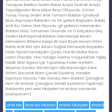
Yavaştan Baldıza Gırdım Baldız Acıyla Zevki Bir Arada
Yaşadığından Biraz inliyor Biraz Ofluyordu. Götten
Yavaş Yavaş Gırdım Artık Tamamı Baldızın İçindeydi.
Biraz Alışmasını Bekledim Ve Git gellere Başladım. Baldız
Artık Acı Yerine Zevk Alıyordu. git gellerımı Hızlandırdım
Baldızın Götü Tamamen Önümde Ve O Kalçalara Giriş
Zevkim Muhteşemdi Baldızın inlemeleriyle Benim
inlemelerim Birbirine Karıştı Bir Süre Böyle Devam Ettim
Baldız Artık Bitir İşini Arkam Dağıldı Demesiyle Boşaldım.
Fazla Yıpratmamalıydım Çünkü Yine Bu Mallar Bana
Lazım Olacaktı. Yine Yatağın Üzerine Yorgunluktan Yığılıp
Kaldık. Birer Sigara İçip Toparlanıp Evden Ayrıldım. .
Akşama Gündüz Gitmemişim Gibi Banacağın Evine
Gittim. Bacanak Bizim Çanak Düzelmiş. Kanallar
Kırpmıyor Diyordu Tabı Gündüz Hem Baldızın Çanağına
Hem de Antenin Çanağına Gerekli Ayarlama Yapılmıştı.
Baldızımla yeni seks hikayeleri mi en kısa zamanda
paylaşacam:)
anal sex
anal sex hikayesi
ensest hikayeler
ensest