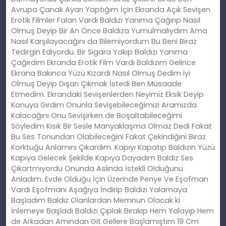
Avrupa Çanak Ayarı Yaptığım İçin Ekranda Açık Sevişen
Erotik Filmler Falan Vardı Baldızı Yanıma Çağırıp Nasıl
Olmuş Deyip Bir An Önce Baldıza Yumulmalıydım Ama
Nasıl Karşılayacağını da Bilemiyordum Bu Beni Biraz
Tedirgin Ediyordu. Bir Sigara Yakıp Baldızı Yanıma
Çağırdım Ekranda Erotik Film Vardı Baldızım Gelince
Ekrana Bakınca Yüzü Kızardı Nasıl Olmuş Dedim iyi
Olmuş Deyip Dışarı Çıkmak İstedi Ben Müsaade
Etmedim. Ekrandaki Sevişenlerden Neyimiz Eksik Deyip
Konuya Gırdım Onunla Sevişebileceğimizi Aramızda
Kalacağını Onu Sevişirken de Boşaltabileceğimi
Söyledim Kısık Bir Sesle Manyaklaşma Olmaz Dedi Fakat
Bu Ses Tonundan Olabileceğini Fakat Çekindiğini Biraz
Korktuğu Anlamını Çıkardım. Kapıyı Kapatıp Baldızın Yüzü
Kapıya Gelecek Şekilde Kapıya Dayadım Baldız Ses
Çıkartmıyordu Onunda Aslında İstekli Olduğunu
Anladım. Evde Olduğu İçin Üzerinde Penye Ve Eşofman
Vardı Eşofmanı Aşağıya İndirip Baldızı Yalamaya
Başladım Baldız Olanlardan Memnun Olacak ki
İnlemeye Başladı Baldızı Çıplak Bırakıp Hem Yalayıp Hem
de Arkadan Amından Git Gellere Başlamıştım 19 Cm