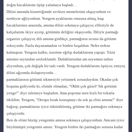
doğru bacaklarımı öpüp yalamaya başladı…
Dilini amımda hissettiğimde zevkten memelerimi okşuyordum ve
nerdeyse ağlıyordum. Yengem ayaklarımı omzuna almış, başı
bacaklarımın arasında, amıma dilini sokmaya çalışıyor, ellleriyle de
kalçalarımı ikiye ayırıp, götümün deliğini okşuyordu. Diliyle parmağı
organize çalışıyor, dili amıma girdikçe, parmağının ucunu da götüme
sokuyordu. Fazla dayanamadım ve birden boşaldım. Nefes nefese
kalmıştım. Yengem kalktı, üzerime eğilip dudaklarıma yapıştı. Yüzü
amımın suyundan sırılsıklamdı. Dudaklarından am suyumun tadını
alıyordum, çok değişik bir tadı vardı. Yengem dudaklarımı öpüyor, emiyor,
dilini ağzımda dolaştırıyordu…
parmaklarının götümü sikmesiyle yetinmek zorundaydım. Okadar çok
hoşuma gidiyordu ki, elimde olmadan, “Ohhh çok güzel! Sik götümü
yenge!” diye inlemeye başladım. Ama popoma inen hızlı bir tokatla
irkildim. Yengem, “Orospu bırak konuşmayı da sok şu elini amıma!” diye
bağırıp, parmaklarını iyice tükürüklemiş, götüme iki parmağını sokmaya
çalışıyordu.
Ben de elimi büzüp yengemin amına sokmaya çalışıyordum. Amcam iyice
büyütmüştü yengemin amını. Yengem birden iki parmağını sonuna kadar