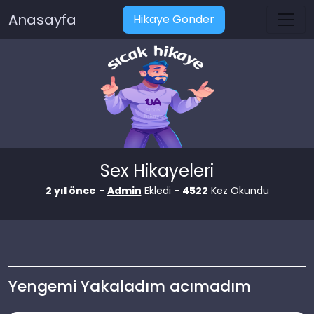
Anasayfa
Hikaye Gönder
Sex Hikayeleri
2 yıl önce
-
Admin
Ekledi -
4522
Kez Okundu
Yengemi Yakaladım acımadım