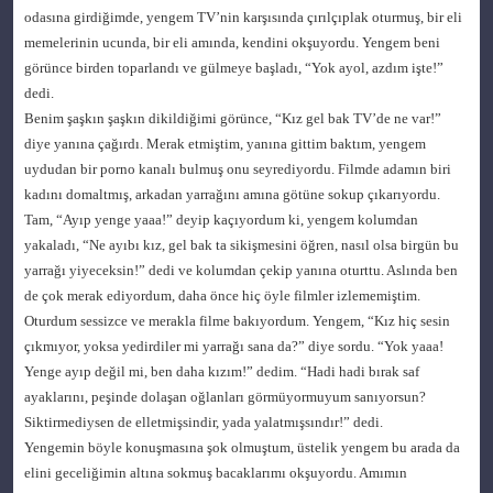
odasına girdiğimde, yengem TV’nin karşısında çırılçıplak oturmuş, bir eli
memelerinin ucunda, bir eli amında, kendini okşuyordu. Yengem beni
görünce birden toparlandı ve gülmeye başladı, “Yok ayol, azdım işte!”
dedi.
Benim şaşkın şaşkın dikildiğimi görünce, “Kız gel bak TV’de ne var!”
diye yanına çağırdı. Merak etmiştim, yanına gittim baktım, yengem
uydudan bir porno kanalı bulmuş onu seyrediyordu. Filmde adamın biri
kadını domaltmış, arkadan yarrağını amına götüne sokup çıkarıyordu.
Tam, “Ayıp yenge yaaa!” deyip kaçıyordum ki, yengem kolumdan
yakaladı, “Ne ayıbı kız, gel bak ta sikişmesini öğren, nasıl olsa birgün bu
yarrağı yiyeceksin!” dedi ve kolumdan çekip yanına oturttu. Aslında ben
de çok merak ediyordum, daha önce hiç öyle filmler izlememiştim.
Oturdum sessizce ve merakla filme bakıyordum. Yengem, “Kız hiç sesin
çıkmıyor, yoksa yedirdiler mi yarrağı sana da?” diye sordu. “Yok yaaa!
Yenge ayıp değil mi, ben daha kızım!” dedim. “Hadi hadi bırak saf
ayaklarını, peşinde dolaşan oğlanları görmüyormuyum sanıyorsun?
Siktirmediysen de elletmişsindir, yada yalatmışsındır!” dedi.
Yengemin böyle konuşmasına şok olmuştum, üstelik yengem bu arada da
elini geceliğimin altına sokmuş bacaklarımı okşuyordu. Amımın