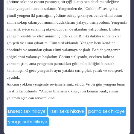
götüme sokunca canım yanmıştı, bir çığlık atıp ben de elimi bileğime
kadar yengemin amına soktum. Yengemden de, “Oohhhh!” sesi çıktı.
Şimdi yengem iki parmağını götüme sokup çıkarıyor, bende elimi onun
amına sokup çıkarıyor, amının dudaklarını yalayıp, ısırıyordum. Yengemin
amı artık iyice sulanmış akıyordu, ben de akanları yalıyordum. Birden
yengem kasıldı ve elim amının içinde kaldı. Bir iki dakika sonra tekrar
gevşedi ve elimi çıkartım. Elim sırılsıklamdı. Yengem beni kendine
döndürdü ve amından çıkan elimi yalamaya başladı. Ben de yengemin
göğüslerini yalamaya başladım. Götüm sızlıyordu, zevkten farkına
varmamıştım, ama yengemin parmakları götümün deliğini birazcık
kanatmıştı. O gece yengemle aynı yatakta çırılçıplak yattık ve sevişerek
uyuduk.
Amcam yokken yengemle sevişmelerimiz sürdü. Ve bir gün yengem bana
bir itirafta bulundu, “Amcan bile seni sikmeyi bir kenara bırak, amını
yalamak için can atıyor!” dedi
Ensest sex hikaye
liseli seks hikaye
porno sex hikaye
yenge seks hikaye