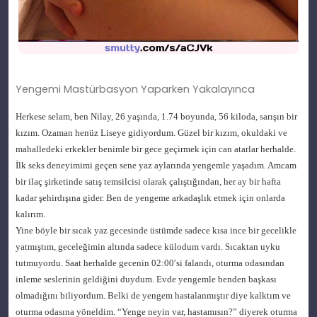
Yengemi Mastürbasyon Yaparken Yakalayınca
Herkese selam, ben Nilay, 26 yaşında, 1.74 boyunda, 56 kiloda, sarışın bir
kızım. Ozaman henüz Liseye gidiyordum. Güzel bir kızım, okuldaki ve
mahalledeki erkekler benimle bir gece geçirmek için can atarlar herhalde.
İlk seks deneyimimi geçen sene yaz aylarında yengemle yaşadım. Amcam
bir ilaç şirketinde satış temsilcisi olarak çalıştığından, her ay bir hafta
kadar şehirdışına gider. Ben de yengeme arkadaşlık etmek için onlarda
kalırım.
Yine böyle bir sıcak yaz gecesinde üstümde sadece kısa ince bir gecelikle
yatmıştım, geceleğimin altında sadece külodum vardı. Sıcaktan uyku
tutmuyordu. Saat herhalde gecenin 02:00′si falandı, oturma odasından
inleme seslerinin geldiğini duydum. Evde yengemle benden başkası
olmadığını biliyordum. Belki de yengem hastalanmıştır diye kalktım ve
oturma odasına yöneldim. “Yenge neyin var, hastamısın?” diyerek oturma