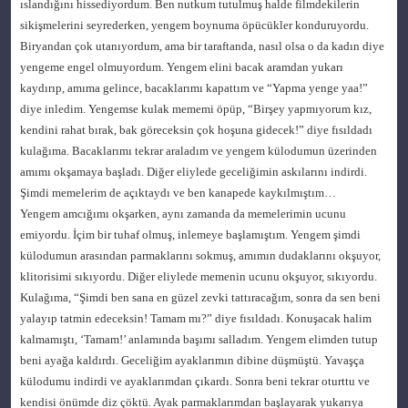
ıslandığını hissediyordum. Ben nutkum tutulmuş halde filmdekilerin
sikişmelerini seyrederken, yengem boynuma öpücükler konduruyordu.
Biryandan çok utanıyordum, ama bir taraftanda, nasıl olsa o da kadın diye
yengeme engel olmuyordum. Yengem elini bacak aramdan yukarı
kaydırıp, amıma gelince, bacaklarımı kapattım ve “Yapma yenge yaa!”
diye inledim. Yengemse kulak mememi öpüp, “Birşey yapmıyorum kız,
kendini rahat bırak, bak göreceksin çok hoşuna gidecek!” diye fısıldadı
kulağıma. Bacaklarımı tekrar araladım ve yengem külodumun üzerinden
amımı okşamaya başladı. Diğer eliylede geceliğimin askılarını indirdi.
Şimdi memelerim de açıktaydı ve ben kanapede kaykılmıştım…
Yengem amcığımı okşarken, aynı zamanda da memelerimin ucunu
emiyordu. İçim bir tuhaf olmuş, inlemeye başlamıştım. Yengem şimdi
külodumun arasından parmaklarını sokmuş, amımın dudaklarını okşuyor,
klitorisimi sıkıyordu. Diğer eliylede memenin ucunu okşuyor, sıkıyordu.
Kulağıma, “Şimdi ben sana en güzel zevki tattıracağım, sonra da sen beni
yalayıp tatmin edeceksin! Tamam mı?” diye fısıldadı. Konuşacak halim
kalmamıştı, ‘Tamam!’ anlamında başımı salladım. Yengem elimden tutup
beni ayağa kaldırdı. Geceliğim ayaklarımın dibine düşmüştü. Yavaşça
külodumu indirdi ve ayaklarımdan çıkardı. Sonra beni tekrar oturttu ve
kendisi önümde diz çöktü. Ayak parmaklarımdan başlayarak yukarıya