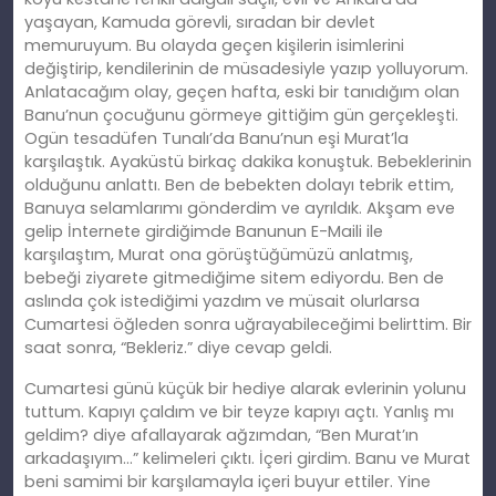
yaşayan, Kamuda görevli, sıradan bir devlet
memuruyum. Bu olayda geçen kişilerin isimlerini
değiştirip, kendilerinin de müsadesiyle yazıp yolluyorum.
Anlatacağım olay, geçen hafta, eski bir tanıdığım olan
Banu’nun çocuğunu görmeye gittiğim gün gerçekleşti.
Ogün tesadüfen Tunalı’da Banu’nun eşi Murat’la
karşılaştık. Ayaküstü birkaç dakika konuştuk. Bebeklerinin
olduğunu anlattı. Ben de bebekten dolayı tebrik ettim,
Banuya selamlarımı gönderdim ve ayrıldık. Akşam eve
gelip İnternete girdiğimde Banunun E-Maili ile
karşılaştım, Murat ona görüştüğümüzü anlatmış,
bebeği ziyarete gitmediğime sitem ediyordu. Ben de
aslında çok istediğimi yazdım ve müsait olurlarsa
Cumartesi öğleden sonra uğrayabileceğimi belirttim. Bir
saat sonra, “Bekleriz.” diye cevap geldi.
Cumartesi günü küçük bir hediye alarak evlerinin yolunu
tuttum. Kapıyı çaldım ve bir teyze kapıyı açtı. Yanlış mı
geldim? diye afallayarak ağzımdan, “Ben Murat’ın
arkadaşıyım…” kelimeleri çıktı. İçeri girdim. Banu ve Murat
beni samimi bir karşılamayla içeri buyur ettiler. Yine