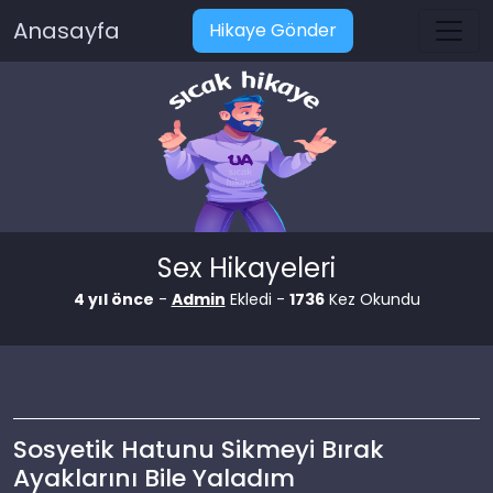
Anasayfa
Hikaye Gönder
Sex Hikayeleri
4 yıl önce
-
Admin
Ekledi -
1736
Kez Okundu
Sosyetik Hatunu Sikmeyi Bırak
Ayaklarını Bile Yaladım