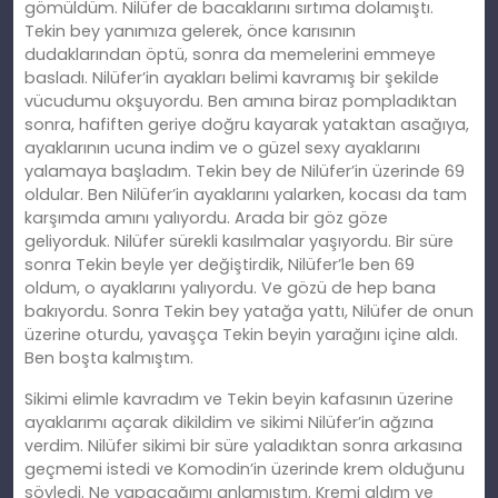
gömüldüm. Nilüfer de bacaklarını sırtıma dolamıştı.
Tekin bey yanımıza gelerek, önce karısının
dudaklarından öptü, sonra da memelerini emmeye
basladı. Nilüfer’in ayakları belimi kavramış bir şekilde
vücudumu okşuyordu. Ben amına biraz pompladıktan
sonra, hafiften geriye doğru kayarak yataktan asağıya,
ayaklarının ucuna indim ve o güzel sexy ayaklarını
yalamaya başladım. Tekin bey de Nilüfer’in üzerinde 69
oldular. Ben Nilüfer’in ayaklarını yalarken, kocası da tam
karşımda amını yalıyordu. Arada bir göz göze
geliyorduk. Nilüfer sürekli kasılmalar yaşıyordu. Bir süre
sonra Tekin beyle yer değiştirdik, Nilüfer’le ben 69
oldum, o ayaklarını yalıyordu. Ve gözü de hep bana
bakıyordu. Sonra Tekin bey yatağa yattı, Nilüfer de onun
üzerine oturdu, yavaşça Tekin beyin yarağını içine aldı.
Ben boşta kalmıştım.
Sikimi elimle kavradım ve Tekin beyin kafasının üzerine
ayaklarımı açarak dikildim ve sikimi Nilüfer’in ağzına
verdim. Nilüfer sikimi bir süre yaladıktan sonra arkasına
geçmemi istedi ve Komodin’in üzerinde krem olduğunu
söyledi. Ne yapacağımı anlamıştım. Kremi aldım ve