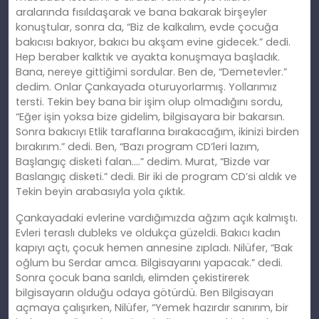
aralarında fısıldaşarak ve bana bakarak birşeyler
konuştular, sonra da, “Biz de kalkalım, evde çocuğa
bakıcısı bakıyor, bakıcı bu akşam evine gidecek.” dedi.
Hep beraber kalktık ve ayakta konuşmaya başladık.
Bana, nereye gittiğimi sordular. Ben de, “Demetevler.”
dedim. Onlar Çankayada oturuyorlarmış. Yollarımız
tersti. Tekin bey bana bir işim olup olmadığını sordu,
“Eğer işin yoksa bize gidelim, bilgisayara bir bakarsın.
Sonra bakıcıyı Etlik taraflarına bırakacağım, ikinizi birden
bırakırım.” dedi. Ben, “Bazı program CD’leri lazım,
Başlangıç disketi falan….” dedim. Murat, “Bizde var
Baslangıç disketi.” dedi. Bir iki de program CD’si aldık ve
Tekin beyin arabasıyla yola çıktık.
Çankayadaki evlerine vardığımızda ağzım açık kalmıştı.
Evleri teraslı dubleks ve oldukça güzeldi. Bakıcı kadın
kapıyı açtı, çocuk hemen annesine zıpladı. Nilüfer, “Bak
oğlum bu Serdar amca. Bilgisayarını yapacak.” dedi.
Sonra çocuk bana sarıldı, elimden çekistirerek
bilgisayarın olduğu odaya götürdü. Ben Bilgisayarı
açmaya çalışırken, Nilüfer, “Yemek hazırdır sanırım, bir