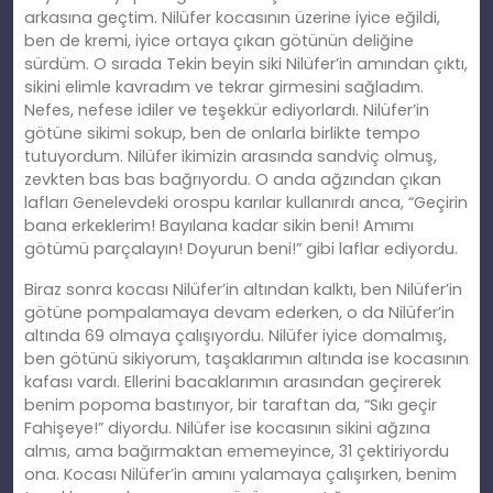
arkasına geçtim. Nilüfer kocasının üzerine iyice eğildi,
ben de kremi, iyice ortaya çıkan götünün deliğine
sürdüm. O sırada Tekin beyin siki Nilüfer’in amından çıktı,
sikini elimle kavradım ve tekrar girmesini sağladım.
Nefes, nefese idiler ve teşekkür ediyorlardı. Nilüfer’in
götüne sikimi sokup, ben de onlarla birlikte tempo
tutuyordum. Nilüfer ikimizin arasında sandviç olmuş,
zevkten bas bas bağrıyordu. O anda ağzından çıkan
lafları Genelevdeki orospu karılar kullanırdı anca, “Geçirin
bana erkeklerim! Bayılana kadar sikin beni! Amımı
götümü parçalayın! Doyurun beni!” gibi laflar ediyordu.
Biraz sonra kocası Nilüfer’in altından kalktı, ben Nilüfer’in
götüne pompalamaya devam ederken, o da Nilüfer’in
altında 69 olmaya çalışıyordu. Nilüfer iyice domalmış,
ben götünü sikiyorum, taşaklarımın altında ise kocasının
kafası vardı. Ellerini bacaklarımın arasından geçirerek
benim popoma bastırıyor, bir taraftan da, “Sıkı geçir
Fahişeye!” diyordu. Nilüfer ise kocasının sikini ağzına
almıs, ama bağırmaktan ememeyince, 31 çektiriyordu
ona. Kocası Nilüfer’in amını yalamaya çalışırken, benim