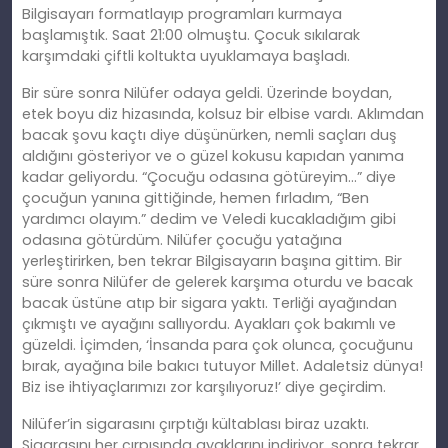
Bilgisayarı formatlayıp programları kurmaya
başlamıştık. Saat 21:00 olmuştu. Çocuk sıkılarak
karşımdaki çiftli koltukta uyuklamaya başladı.
Bir süre sonra Nilüfer odaya geldi. Üzerinde boydan,
etek boyu diz hizasında, kolsuz bir elbise vardı. Aklımdan
bacak şovu kaçtı diye düşünürken, nemli saçları duş
aldığını gösteriyor ve o güzel kokusu kapıdan yanıma
kadar geliyordu. “Çocuğu odasına götüreyim…” diye
çocuğun yanına gittiğinde, hemen fırladım, “Ben
yardımcı olayım.” dedim ve Veledi kucakladığım gibi
odasına götürdüm. Nilüfer çocuğu yatağına
yerleştirirken, ben tekrar Bilgisayarın başına gittim. Bir
süre sonra Nilüfer de gelerek karşıma oturdu ve bacak
bacak üstüne atıp bir sigara yaktı. Terliği ayağından
çıkmıştı ve ayağını sallıyordu. Ayakları çok bakımlı ve
güzeldi. İçimden, ‘İnsanda para çok olunca, çocuğunu
bırak, ayağına bile bakıcı tutuyor Millet. Adaletsiz dünya!
Biz ise ihtiyaçlarımızı zor karşılıyoruz!’ diye geçirdim.
Nilüfer’in sigarasını çırptığı kültablası biraz uzaktı.
Sigarasını her çırpışında ayaklarını indiriyor, sonra tekrar