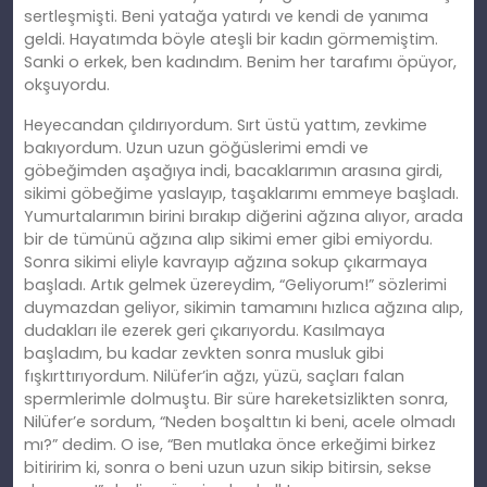
sertleşmişti. Beni yatağa yatırdı ve kendi de yanıma
geldi. Hayatımda böyle ateşli bir kadın görmemiştim.
Sanki o erkek, ben kadındım. Benim her tarafımı öpüyor,
okşuyordu.
Heyecandan çıldırıyordum. Sırt üstü yattım, zevkime
bakıyordum. Uzun uzun göğüslerimi emdi ve
göbeğimden aşağıya indi, bacaklarımın arasına girdi,
sikimi göbeğime yaslayıp, taşaklarımı emmeye başladı.
Yumurtalarımın birini bırakıp diğerini ağzına alıyor, arada
bir de tümünü ağzına alıp sikimi emer gibi emiyordu.
Sonra sikimi eliyle kavrayıp ağzına sokup çıkarmaya
başladı. Artık gelmek üzereydim, “Geliyorum!” sözlerimi
duymazdan geliyor, sikimin tamamını hızlıca ağzına alıp,
dudakları ile ezerek geri çıkarıyordu. Kasılmaya
başladım, bu kadar zevkten sonra musluk gibi
fışkırttırıyordum. Nilüfer’in ağzı, yüzü, saçları falan
spermlerimle dolmuştu. Bir süre hareketsizlikten sonra,
Nilüfer’e sordum, “Neden boşalttın ki beni, acele olmadı
mı?” dedim. O ise, “Ben mutlaka önce erkeğimi birkez
bitiririm ki, sonra o beni uzun uzun sikip bitirsin, sekse