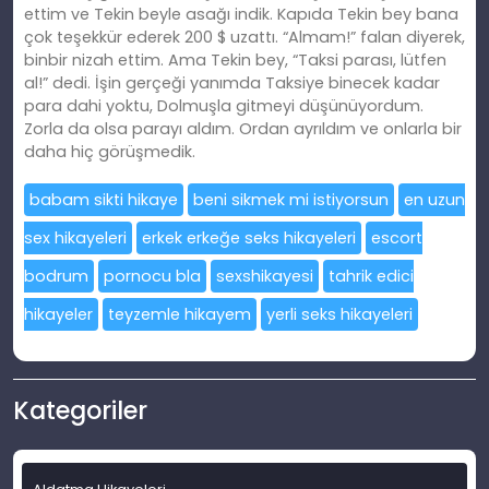
ettim ve Tekin beyle asağı indik. Kapıda Tekin bey bana
çok teşekkür ederek 200 $ uzattı. “Almam!” falan diyerek,
binbir nizah ettim. Ama Tekin bey, “Taksi parası, lütfen
al!” dedi. İşin gerçeği yanımda Taksiye binecek kadar
para dahi yoktu, Dolmuşla gitmeyi düşünüyordum.
Zorla da olsa parayı aldım. Ordan ayrıldım ve onlarla bir
daha hiç görüşmedik.
babam sikti hikaye
beni sikmek mi istiyorsun
en uzun
sex hikayeleri
erkek erkeğe seks hikayeleri
escort
bodrum
pornocu bla
sexshikayesi
tahrik edici
hikayeler
teyzemle hikayem
yerli seks hikayeleri
Kategoriler