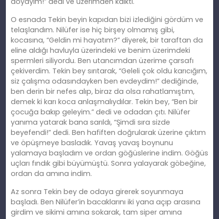
doyayım!” dedi ve üzerimden kalktı.
O esnada Tekin beyin kapıdan bizi izlediğini gördüm ve
telaşlandım. Nilüfer ise hiç birşey olmamış gibi,
kocasına, “Geldin mi hayatım?” diyerek, bir taraftan da
eline aldığı havluyla üzerindeki ve benim üzerimdeki
spermleri siliyordu. Ben utancımdan üzerime çarsafı
çekiverdim. Tekin bey sırıtarak, “Geleli çok oldu karıcığım,
siz çalışma odasındayken ben evdeydim!” dediğinde,
ben derin bir nefes alıp, biraz da olsa rahatlamıştım,
demek ki karı koca anlaşmalıydılar. Tekin bey, “Ben bir
çocuğa bakıp geleyim.” dedi ve odadan çıtı. Nilüfer
yanıma yatarak bana sarıldı, “Şimdi sıra sizde
beyefendi!” dedi. Ben hafiften doğrularak üzerine çıktım
ve öpüşmeye basladık. Yavaş yavaş boynunu
yalamaya başladım ve ordan göğüslerine indim. Göğüs
uçları fındık gibi büyümüştü. Sonra yalayarak göbeğine,
ordan da amına indim.
Az sonra Tekin bey de odaya girerek soyunmaya
başladı. Ben Nilüfer’in bacaklarını iki yana açıp arasına
girdim ve sikimi amına sokarak, tam siper amına