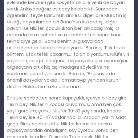
evlerinde kendileri gibi sosyetik bir aile ve iki de bayan
vardı. Anlayacağınız ev epey kalabalıktı. Sonradan
öğrendim, teyze Banu’nun annesi, diğer aile Murat’ın iş
ortağı, bayanlardan biri Banu’nun kızkardeşi, diğer
bayan ise Nilüfer, çocukluktan beri arkadaşı imiş. O
ortamda biraz sohbet ve muhabbetten sonra konu
teknolojiye geldi. Banu benim bilgisayardan
anladığımdan falan bahsediyordu. Ben ise, “Pek fazla
bilmem, ufak tefek bakarım…” falan diyordum. Nilüfer, 4
yaşında çocuğu olduğunu, bilgisayarla çok oynadığını,
bilgisayarın artık hiç açılmadığını söyledi ve ne
yapılması gerektiğini sordu. Ben de, “Bilgisayarda
önemli dosyalar yoksa, Formatlayıp yeniden kurun.”
dedim. Hakikaten fazla anlamam.
Bir süre sohbetten sonra kapı çaldı, içeriye bir bey girdi.
Tekin bey. Nilüfer’in kocası oluyormuş. Ama ben çok
yaşlı gördüm, çünkü Nilüfer 30-32 yaşlarında, kocası
Tekin bey ise 45-47 yaşlarında idi. Aradan yarım saat
geçti. Biraz sohbet ettik. Nilüfer kocasına benim
bilgisayarlardan anladığımı söylüyordu. Sonra ben
müsaade istedim. O sırada Tekin beyle Nilüfer