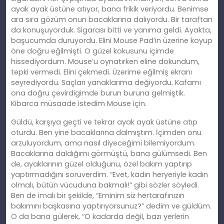
ayak ayak üstüne atıyor, bana frikik veriyordu. Benimse
ara sıra gözüm onun bacaklarına dalıyordu. Bir taraftan
da konuşuyorduk. Sigarası bitti ve yanıma geldi. Ayakta,
başucumda duruyordu. Elini Mouse Pad’in üzerine koyup
öne doğru eğilmişti. O güzel kokusunu içimde
hissediyordum. Mouse’u oynatırken eline dokundum,
tepki vermedi. Elini çekmedi. Üzerime eğilmiş ekranı
seyrediyordu. Saçları yanaklarıma değiyordu. Kafamı
ona doğru çevirdigimde burun buruna gelmiştik.
Kibarca müsaade istedim Mouse için.
Güldü, karşıya geçti ve tekrar ayak ayak üstüne atıp
oturdu. Ben yine bacaklarına dalmıştım. İçimden onu
arzuluyordum, ama nasıl diyeceğimi bilemiyordum.
Bacaklarına daldığımı görmüştü, bana gülümsedi. Ben
de, ayaklarının güzel olduğunu, özel bakım yaptırıp
yaptırmadığını soruverdim. “Evet, kadın heryeriyle kadın
olmalı, bütün vücuduna bakmalı!” gibi sözler söyledi.
Ben de imalı bir şekilde, “Eminim siz hertarafınızın
bakımını başkasına yaptırıyorsunuz?” dedim ve güldüm.
O da bana gülerek, “O kadarda değil, bazı yerlerin