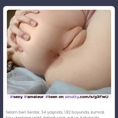
Selam ben Serdar, 34 yaşında, 1.82 boyunda, kumral,
koyu kestane renkli dalgalı saçlı, evli ve Ankara’da