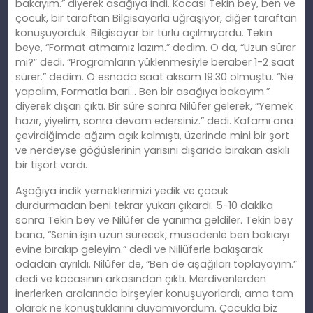
bakayım.” diyerek asağıya indi. Kocası Tekin bey, ben ve
çocuk, bir taraftan Bilgisayarla uğraşıyor, diğer taraftan
konuşuyorduk. Bilgisayar bir türlü açılmıyordu. Tekin
beye, “Format atmamız lazım.” dedim. O da, “Uzun sürer
mi?” dedi. “Programların yüklenmesiyle beraber 1-2 saat
sürer.” dedim. O esnada saat aksam 19:30 olmuştu. “Ne
yapalım, Formatla bari… Ben bir asağıya bakayım.”
diyerek dışarı çıktı. Bir süre sonra Nilüfer gelerek, “Yemek
hazır, yiyelim, sonra devam edersiniz.” dedi. Kafamı ona
çevirdiğimde ağzım açık kalmıştı, üzerinde mini bir şort
ve nerdeyse göğüslerinin yarısını dışarıda bırakan askılı
bir tişört vardı.
Aşağıya indik yemeklerimizi yedik ve çocuk
durdurmadan beni tekrar yukarı çıkardı. 5-10 dakika
sonra Tekin bey ve Nilüfer de yanıma geldiler. Tekin bey
bana, “Senin işin uzun sürecek, müsadenle ben bakıcıyı
evine bırakıp geleyim.” dedi ve Niliüferle bakışarak
odadan ayrıldı. Nilüfer de, “Ben de aşağıları toplayayım.”
dedi ve kocasının arkasından çıktı. Merdivenlerden
inerlerken aralarında birşeyler konuşuyorlardı, ama tam
olarak ne konuştuklarını duyamıyordum. Çocukla biz