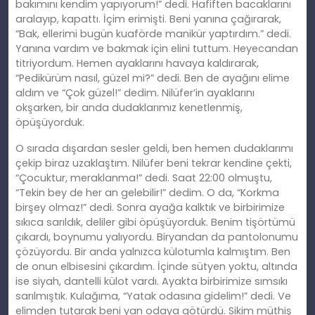
bakımını kendim yapıyorum!” dedi. Hafiften bacaklarını
aralayıp, kapattı. İçim erimişti. Beni yanına çağırarak,
“Bak, ellerimi bugün kuaförde manikür yaptırdım.” dedi.
Yanına vardım ve bakmak için elini tuttum. Heyecandan
titriyordum. Hemen ayaklarını havaya kaldırarak,
“Pedikürüm nasıl, güzel mi?” dedi. Ben de ayağını elime
aldım ve “Çok güzel!” dedim. Nilüfer’in ayaklarını
okşarken, bir anda dudaklarımız kenetlenmiş,
öpüşüyorduk.
O sırada dışardan sesler geldi, ben hemen dudaklarımı
çekip biraz uzaklaştım. Nilüfer beni tekrar kendine çekti,
“Çocuktur, meraklanma!” dedi. Saat 22:00 olmuştu,
“Tekin bey de her an gelebilir!” dedim. O da, “Korkma
birşey olmaz!” dedi. Sonra ayağa kalktık ve birbirimize
sıkıca sarıldık, deliler gibi öpüşüyorduk. Benim tişörtümü
çıkardı, boynumu yalıyordu. Biryandan da pantolonumu
çözüyordu. Bir anda yalnızca külotumla kalmıştım. Ben
de onun elbisesini çıkardım. İçinde sütyen yoktu, altında
ise siyah, dantelli külot vardı. Ayakta birbirimize sımsıkı
sarılmıştık. Kulağıma, “Yatak odasına gidelim!” dedi. Ve
elimden tutarak beni yan odaya götürdü. Sikim müthiş