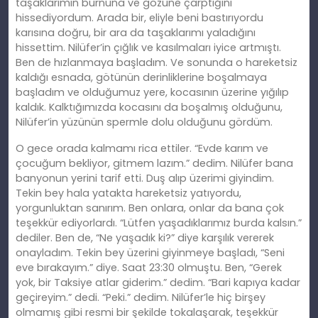
taşaklarımın burnuna ve gözüne çarptığını
hissediyordum. Arada bir, eliyle beni bastırıyordu
karısına doğru, bir ara da taşaklarımı yaladığını
hissettim. Nilüfer’in çığlık ve kasılmaları iyice artmıştı.
Ben de hızlanmaya başladım. Ve sonunda o hareketsiz
kaldığı esnada, götünün derinliklerine boşalmaya
başladım ve olduğumuz yere, kocasının üzerine yığılıp
kaldık. Kalktığımızda kocasını da boşalmış olduğunu,
Nilüfer’in yüzünün spermle dolu olduğunu gördüm.
O gece orada kalmamı rica ettiler. “Evde karım ve
çocuğum bekliyor, gitmem lazım.” dedim. Nilüfer bana
banyonun yerini tarif etti. Duş alıp üzerimi giyindim.
Tekin bey hala yatakta hareketsiz yatıyordu,
yorgunluktan sanırım. Ben onlara, onlar da bana çok
teşekkür ediyorlardı. “Lütfen yaşadıklarımız burda kalsın.”
dediler. Ben de, “Ne yaşadık ki?” diye karşılık vererek
onayladım. Tekin bey üzerini giyinmeye başladı, “Seni
eve bırakayım.” diye. Saat 23:30 olmuştu. Ben, “Gerek
yok, bir Taksiye atlar giderim.” dedim. “Bari kapıya kadar
geçireyim.” dedi. “Peki.” dedim. Nilüfer’le hiç birşey
olmamış gibi resmi bir şekilde tokalaşarak, teşekkür