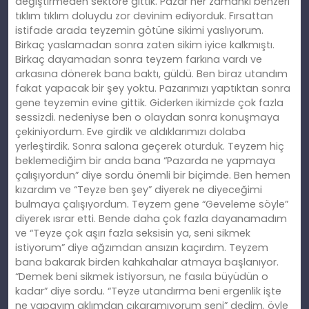
değiştirmeden sektöre gittik. Pazar her zamanki benzeri
tıklım tıklım doluydu zor devinim ediyorduk. Fırsattan
istifade arada teyzemin götüne sikimi yaslıyorum.
Birkaç yaslamadan sonra zaten sikim iyice kalkmıştı.
Birkaç dayamadan sonra teyzem farkına vardı ve
arkasına dönerek bana baktı, güldü. Ben biraz utandım
fakat yapacak bir şey yoktu. Pazarımızı yaptıktan sonra
gene teyzemin evine gittik. Giderken ikimizde çok fazla
sessizdi. nedeniyse ben o olaydan sonra konuşmaya
çekiniyordum. Eve girdik ve aldıklarımızı dolaba
yerleştirdik. Sonra salona geçerek oturduk. Teyzem hiç
beklemediğim bir anda bana “Pazarda ne yapmaya
çalışıyordun” diye sordu önemli bir biçimde. Ben hemen
kızardım ve “Teyze ben şey” diyerek ne diyeceğimi
bulmaya çalışıyordum. Teyzem gene “Geveleme söyle”
diyerek ısrar etti. Bende daha çok fazla dayanamadım
ve “Teyze çok aşırı fazla seksisin ya, seni sikmek
istiyorum” diye ağzımdan ansızın kaçırdım. Teyzem
bana bakarak birden kahkahalar atmaya başlanıyor.
“Demek beni sikmek istiyorsun, ne fasıla büyüdün o
kadar” diye sordu. “Teyze utandırma beni ergenlik işte
ne yapayım aklımdan çıkaramıyorum seni” dedim. öyle