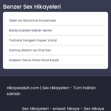
Benzer Sex Hikayeleri
Gelin ve Görümce Doyamadı
Baldız baldan tatlıdır derler
Türbanlı Yengem Süper Vücut
Sarhoş Ablam ve Oral Sex
Eniştem Gece Yarısı Fena Kaydı
Hikayeadult.com | Sex Hikayeleri - Tüm hakları
saklıdır.
Sex Hikayeleri -
ensest hikaye
-
Sex Hikaye