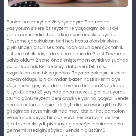
Benim İsmim Ayhan 26 yaşındayım Bodrum da
yaşıyorum sizlere öz teyzem ile yaşadığım bir ilişkiyi
anlatmak istedim tabi ki kaç sene önceki olayım dır
Teyzeme çocukluktan beri hep hasta olan birisiyim
giyinişinden olsun ses tonundan olsun beni çok tahrik
üstüne tahrik ediyordu ve en sonun da Güzel Teyzeme
Sahip oldum 2 sene önce eniştemden ayrıldı ve şuanda
dul bir kadındı. Bende liseyi daha yeni bitirmiş,
azgınlıktan ölen bir ergendim. Teyzem çok aşırı seksi bir
bayan olduğu için aklımdan bazen nasıl sikerim diye
düşünceler geçiriyordum. Teyzem benden 8 yaş kadar
büyüktü ama 20 yaşında anca mevcut gibi duruyordu.
Cuma günü teyzem beni aradı ve yanına çağırdı. Bende
hemen üstümü başımı değiştirdim ve evine gittim. Ben
gittiğimde teyzemin altında mavi dar bir kot pantolon
ve üstünde beyaz bir bluz vardı. Her zamanki benzeri
çok fazla seksiydi. piyasaya gideceğini benimde onla
gelmemi istediğini söyledi. Bende hiç üstümü