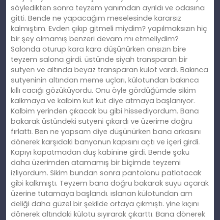
söyledikten sonra teyzem yanımdan ayrıldı ve odasına
gitti. Bende ne yapacağım meselesinde kararsız
kalmıştım. Evden çıkıp gitmeli miydim? yapılmaksızın hiç
bir şey olmamış benzeri devam mı etmeliydim?
Salonda oturup kara kara düşünürken ansızın bire
teyzem salona girdi. üstünde siyah transparan bir
sutyen ve altında beyaz transparan külot vardı. Bakınca
sutyeninin altından meme uçları, külotundan bakınca
kıllı cacığı gözüküyordu. Onu öyle gördüğümde sikim
kalkmaya ve kalbim küt küt diye atmaya başlanıyor.
Kalbim yerinden çıkacak bu gibi hissediyordum. Bana
bakarak üstündeki sutyeni çıkardı ve üzerime doğru
fırlattı. Ben ne yapsam diye düşünürken bana arkasını
dönerek karşıdaki banyonun kapısını açtı ve içeri girdi.
Kapıyı kapatmadan duş kabinine girdi. Bende şoku
daha üzerimden atamamış bir biçimde teyzemi
izliyordum. Sikim bundan sonra pantolonu patlatacak
gibi kalkmıştı. Teyzem bana doğru bakarak suyu açarak
üzerine tutamaya başlandı. ıslanan külotundan am
deliği daha güzel bir şekilde ortaya çıkmıştı. yine kıçını
dönerek altındaki külotu sıyırarak çıkarttı. Bana dönerek