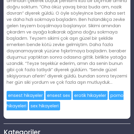
amından çekerek büyük penisimi katı bir biçimde amına
doğru soktum. “Oha öküz yavaş biraz buda am, nazik
davran” diyerek güldü. O öyle söyleyince ben daha sert
ve daha hızlı sokmaya başladım. Ben hızlandıkça zevke
gelen teyzem boşalmaya başlanıyor. Sikimi amından
çıkardım ve ayağa kalkarak ağzına doğru sokmaya
başladım. Teyzem sikimi çok aşırı güzel bir şekilde
emerken bende kötü zevke gelmiştim. Daha fazla
dayanamayarak yüzüne fışkırtmaya başladım. beraber
duşumuz yaptıktan sonra odasına gittik. birlikte yatağa
uzandık. “Teyze teşekkür ederim, amın da senin bunun
gibi çok fazla tatlıydı” diyerek güldüm. “Sende güzel
sikişiyorsun aferin” diyerek güldü. bundan sonra teyzemi
her gün siki yordum ve çok fazla aşırı mutluyduk…
ensest hikayeler
ensest sex
erotik hikayeler
porno
hikayeleri
sex hikayeleri
Kategoriler