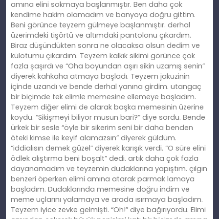
amına elini sokmaya başlanmıştır. Ben daha çok
kendime hakim olamadım ve banyoya doğru gittim.
Beni görünce teyzem gülmeye başlanmıştır. derhal
üzerimdeki tişörtü ve altımdaki pantolonu çıkardım.
Biraz düşündükten sonra ne olacaksa olsun dedim ve
külotumu çıkardım. Teyzem kalkık sikimi görünce çok
fazla şaşırdı ve “Oha boyundan aşırı sikin uzamış senin”
diyerek kahkaha atmaya başladı. Teyzem jakuzinin
içinde uzandı ve bende derhal yanına girdim. utangaç
bir biçimde tek elimle memesine ellemeye başladım.
Teyzem diğer elimi de alarak başka memesinin üzerine
koydu. “Sikişmeyi biliyor musun bari?” diye sordu. Bende
ürkek bir sesle “öyle bir sikerim seni bir daha benden
öteki kimse ile keyif alamazsın” diyerek güldüm.
“iddialısın demek güzel” diyerek karışık verdi. “O süre elini
ödlek alıştırma beni boşalt” dedi. artık daha çok fazla
dayanamadım ve teyzemin dudaklarına yapıştım. çılgın
benzeri öperken elimi amına atarak parmak lamaya
başladım. Dudaklarında memesine doğru indim ve
meme uçlarını yalamaya ve arada ısırmaya başladım.
Teyzem iyice zevke gelmişti. “Oh!” diye bağırıyordu. Elimi