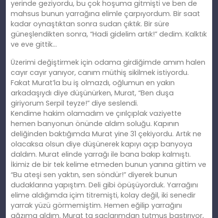
yerinde geziyordu, bu çok hoşuma gitmişti ve ben de
mahsus bunun yarrağına elimle çarpıyordum. Bir saat
kadar oynaştıktan sonra sudan çıktık. Bir süre
güneşlendikten sonra, “Hadi gidelim artık!” dedim. Kalktık
ve eve gittik…
Üzerimi değiş
tirmek
için odama girdiğimde amım halen
cayır cayır yanıyor, canım müthiş sikilmek istiyordu.
Fakat Murat’la bu iş olmazdı, oğlumun en yakın
arkadaşıydı diye düşünürken, Murat, “Ben duşa
giriyorum Serpil teyze!” diye seslendi.
Kendime
hakim
olamadım ve çırılçıplak vaziyette
hemen banyonun önünde aldım soluğu. Kapının
deliğinden baktığımda Murat yine 31 çekiyordu. Artık ne
olacaksa olsun diye düşünerek kapıyı açıp banyoya
daldım. Murat elinde yarrağı ile bana bakıp kalmıştı.
İkimiz de bir tek kelime etmeden bunun yanına gittim ve
“Bu ateşi sen yaktın, sen söndür!” diyerek bunun
dudaklarına yapıştım. Deli gibi öpüşüyorduk. Yarrağını
elime aldığımda içim titremişti, kolay
de
ğil, iki senedir
yarrak yüzü görmemiştim. Hemen eğilip yarrağını
ağzıma aldım. Murat ta saçlarımdan tutmuş bastırıyor,