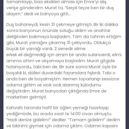
tamamlayıp, bazı eksikleri alması için Emre’yi alış
verişe
gönderdim
. Murat ta, “Serpil teyze ben bir duş
alayım.” dedi ve banyoya gitti…
Duş bahaneydi, kesin 31 çekmeye gitmişti. Bir iki dakika
sonra banyonun önünde soluğu aldım ve anahtar
deliğinden bakmaya başladım. Tam da tahmin ettiğim
gibi, Murat yarrağını çıkarmış 31 çekiyordu. Oldukça
büyük bir yarrağı vardı. 2 senedir elime
erkek
eli
değmediği için amım bir anda sulanıverdi, elimi
amıma attım ve okşamaya başladım. Murat gitgide
hızlanıyordu, tabi ben de. Bir süre sonra Murat öyle bir
boşaldı
ki
, dölleri duvardaki fayanslara fışkırdı. Tabi o
anda ben de boşalmıştım. Hemen toparlanıp sessizce
odama gittim ve vıcık vıcık ıslanmış külodumu
değiş
tirdim
. Murat banyodan çıktığında Emre de
marketten gelmişti.
Kahvaltı tarzında hafif bir öğlen yemeği hazırlayıp
yediğimizde, bu arada saat te 14:00 civarı olmuştu.
“Hadi denize gidelim!” dediler. “Tamam gidelim!” dedim
ve bikinimi giymek için odama çıktım. Odamın kapısını