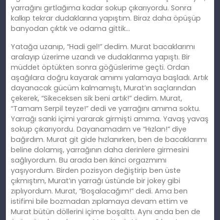
yarrağını gırtlağıma kadar sokup çıkarıyordu. Sonra
kalkıp tekrar dudaklarına yapıştım. Biraz daha öpüşüp
banyodan çıktık ve odama gittik…
Yatağa uzanıp, “Hadi gel!” dedim. Murat bacaklarımı
aralayıp üzerime uzandı ve dudaklarıma yapıştı. Bir
müddet öptükten sonra göğüslerime geçti. Ordan
aşağılara doğ
ru
kayarak amımı yalamaya başladı.
Art
ık
dayanacak gücüm kalmamıştı, Murat’ın saçlarından
çekerek, “Sikeceksen sik beni artık!” dedim. Murat,
“Tamam Serpil teyze!” dedi ve yarrağını
am
ıma soktu.
Yarrağı sanki içimi yararak girmişti
am
ıma. Yavaş yavaş
sokup çıkarıyordu. Dayanamadım ve “Hızlan!” diye
bağırdım. Murat git
gide
hızlanırken, ben de bacaklarımı
beline dolamış, yarrağının daha derinlere girmesini
sağlıyordum. Bu arada ben ikinci orgazmımı
yaşıyordum. Birden pozisyon değiştirip ben üste
çıkmıştım, Murat’ın yarrağı üstünde bir jokey gibi
zıplıyordum. Murat, “Boşalacağım!” dedi. Ama ben
istifimi bile bozmadan zıplamaya devam ettim ve
Murat bütün döllerini içime boşalttı. Aynı anda ben de