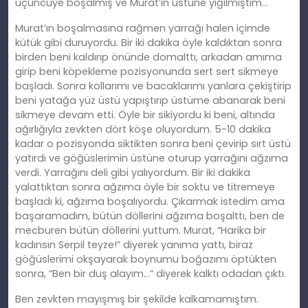
üçüncüye boşalmış ve Murat’ın üstüne yığılmıştım…
Murat’ın boşalmasına rağmen yarrağı halen içimde
kütük gibi duruyordu. Bir iki dakika öyle kaldıktan sonra
birden beni kaldırıp önünde domalttı, arkadan
am
ıma
girip beni köpekleme pozisyonunda sert sert sikmeye
başladı. Sonra kollarımı ve bacaklarımı yanlara çekiştirip
beni yatağa yüz üstü yapıştırıp üstüme abanarak beni
sikmeye devam etti. Öyle bir sikiyordu
ki
beni, altında
ağırlığıyla zevkten dört köşe oluyordum. 5-10 dakika
kadar o pozisyonda siktikten sonra beni çevirip sırt üstü
yatırdı ve göğüslerimin üstüne oturup yarrağını ağzıma
verdi. Yarrağını deli gibi yalıyordum. Bir iki dakika
yalattıktan sonra ağzıma öyle bir soktu ve titremeye
başladı
ki
, ağzıma boşalıyordu. Çıkarmak istedim ama
başaramadım, bütün döllerini ağzıma boşalttı, ben de
mecburen bütün döllerini yuttum. Murat, “Harika bir
kadı
ns
ın Serpil teyze!” diyerek yanıma yattı, biraz
göğüslerimi okşayarak boynumu boğazımı öptükten
sonra, “Ben bir duş alayım…” diyerek kalktı odadan çıktı.
Ben zevkten mayışmış bir şekilde kalkamamıştım.