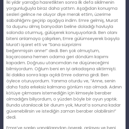
İ
ki
yıldır yarrağa hasretlikten sonra ilk defa sikilmenin
yorgunluğuyla biraz daha yattım. Aşağıdan konuşma
sesleri gelince ne oluyor diye merak ettim, üzerime
sabahlığımı geçirip aşağıya indim. Emre gelmiş, Murat
ta duşunu almış banyodan beline doladığı havluyla
salonda oturmuş, gülüşerek konuşuyorlardı. Ben olanı
biteni anlamaya çalışırken, Emre gülümseyerek başıyla
Murat’ı işaret etti ve “Sana sürprizimi
beğenmişsin
anne
!” dedi. Ben şok olmuştum,
kaçarcasına hemen odama geri döndüm kapımı
kapadım. Doğrusu utancımdan ne düşüneceğimi
bilmiyordum. Oğlum beni en iyi arkadaşına siktirmişti.
İ
ki
dakika sonra kapı açıldı Emre odama girdi.
Ben
öylece oturuyordum.
Yanıma oturdu ve, “Anne, senin
daha fazla erkeksiz kalmana gönlüm razı olmadı. Adının
kötüye çıkmasını istemediğin için kimseyle beraber
olmadığını biliyordum, o yüzden böyle bir oyun yaptık.
Bunda utanılacak bir durum yok, Murat’a sonuna kadar
güvenebilirsin ve istediğin zaman beraber olabilirsin!”
dedi.
Emre’ye sarılıp yanaklarından öperek, anlayışı ve beni