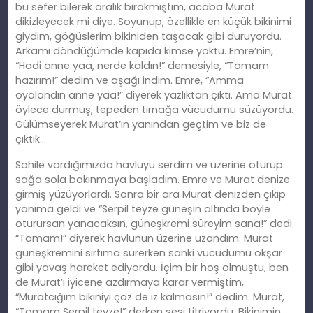
bu sefer bilerek aralık bırakmıştım, acaba Murat
dikizleyecek mi diye. Soyunup, özellikle en küçük bikinimi
giydim, göğüslerim bikiniden taşacak gibi duruyordu.
Arkamı döndüğümde kapıda kimse yoktu. Emre’nin,
“Hadi
anne
yaa, nerde kaldın!” demesiyle, “Tamam
hazırım!” dedim ve aşağı indim. Emre, “Amma
oyalandın
anne
yaa!” diyerek yazlıktan çıktı. Ama Murat
öylece durmuş, tepeden tı
rna
ğa vücudumu süzüyordu.
Gülümseyerek Murat’ın yanından geçtim ve biz de
çıktık…
Sahile vardığımızda havluyu serdim ve üzerine oturup
sağa sola bakınmaya başladım. Emre ve Murat denize
girmiş yüzüyorlardı. Sonra bir ara Murat denizden çıkıp
yanıma geldi ve “Serpil teyze güneşin altında böyle
oturursan yanacaksın, güneşkremi süreyim sana!” dedi.
“Tamam!” diyerek havlunun üzerine uzandım. Murat
güneşkremini sırtıma sürerken sanki vücudumu okşar
gibi yavaş hareket ediyordu. İçim bir hoş olmuştu, ben
de Murat’ı iyicene azdırmaya karar vermiş
tim
,
“Muratcığım bikiniyi çöz de iz kalmasın!” dedim. Murat,
“Tamam Serpil teyze!” derken sesi titriyordu. Bikinimin