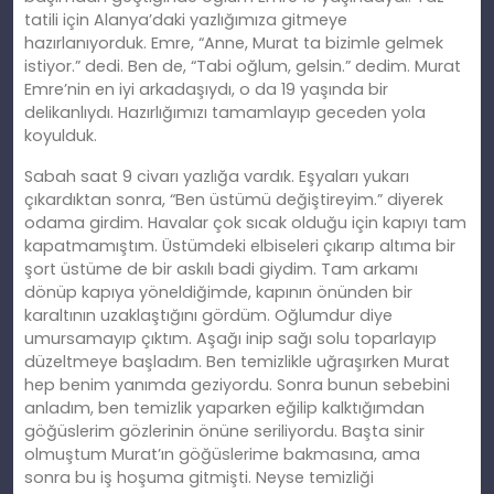
tatili için Alanya’daki yazlığımıza gitmeye
hazırlanıyorduk. Emre, “Anne, Murat ta bizimle gelmek
istiyor.” dedi. Ben de, “Tabi oğlum, gelsin.” dedim. Murat
Emre’nin en iyi arkadaşıydı, o da 19 yaşında bir
delikanlıydı. Hazırlığımızı tamamlayıp geceden yola
koyulduk.
Sabah saat 9 civarı yazlığa vardık. Eşyaları yukarı
çıkardıktan sonra, “Ben üstümü değiştireyim.” diyerek
odama girdim. Havalar çok sıcak olduğu için kapıyı tam
kapatmamıştım. Üstümdeki elbiseleri çıkarıp altıma bir
şort üstüme de bir askılı badi giydim. Tam arkamı
dönüp kapıya yöneldiğimde, kapının önünden bir
karaltının uzaklaştığını gördüm. Oğlumdur diye
umursamayıp çıktım. Aşağı
inip
sağı solu toparlayıp
düzeltmeye başladım. Ben temizlikle uğraşırken Murat
hep benim yanımda geziyordu. Sonra bunun sebebini
anladım, ben temizlik yaparken eğilip kalktığımdan
göğüslerim gözlerinin önüne seriliyordu. Başta sinir
olmuştum Murat’ın göğüslerime bakmasına, ama
sonra bu iş hoşuma gitmişti. Neyse temizliği