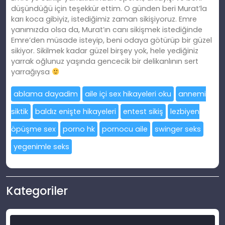
düşündüğü için teşekkür ettim. O günden beri Murat’la
karı koca gibiyiz, istediğimiz zaman sikişiyoruz. Emre
yanımızda olsa da, Murat’ın canı sikişmek istediğinde
Emre’den müsade isteyip, beni odaya götürüp bir güzel
sikiyor. Sikilmek kadar güzel birşey yok, hele yediğiniz
yarrak oğlunuz yaşında gencecik bir delikanlının sert
yarrağıysa
ablama dayadim
aile içi sex hikayeleri oku
annemi
siktik
baldız enişte hikayeleri
entest sikiş
lezbiyen
öpüşme sex
porno hk
pornocu aile
swinger seks
yegenimle seks
Kategoriler