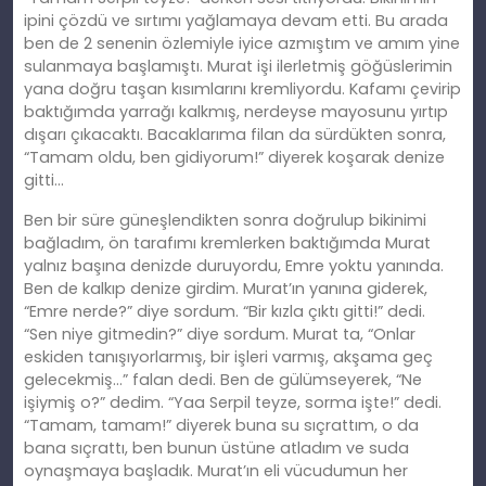
ipini çözdü ve sırtımı yağlamaya devam etti. Bu arada
ben de 2 senenin özlemiyle iyice azmıştım ve
am
ım yine
sulanmaya başlamıştı. Murat işi ilerletmiş göğüslerimin
yana doğ
ru
taşan kısımlarını kremliyordu. Kafamı çevirip
baktığımda yarrağı kalkmış, nerdeyse mayosunu yırtıp
dışarı çıkacaktı. Bacaklarıma filan da sürdükten sonra,
“Tamam oldu, ben gidiyorum!” diyerek koşarak denize
gitti…
Ben bir süre güneşlendikten sonra doğrulup bikinimi
bağladım, ön tarafımı kremlerken baktığımda Murat
yalnız başına denizde duruyordu, Emre yoktu yanında.
Ben de kalkıp denize girdim. Murat’ın yanına giderek,
“Emre nerde?” diye sordum. “Bir kızla çıktı gitti!” dedi.
“Sen niye gitmedin?” diye sordum. Murat ta, “Onlar
eskiden tanışıyorlarmış, bir işleri varmış, akşama geç
gelecekmiş…” falan dedi. Ben de gülümseyerek, “Ne
işiymiş o?” dedim. “Yaa Serpil teyze, sorma işte!” dedi.
“Tamam, tamam!” diyerek buna
su
sıçrattım, o da
bana sıçrattı, ben bunun üstüne atladım ve suda
oynaşmaya başladık. Murat’ın
eli
vücudumun her