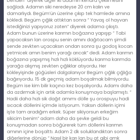
benden” diyerek diğer iki adamın kenara çekilmesini
sağladı. Adamın siki neredeyse 20 cm kalın ve
damarlıydı. Begüm’ün üzerine çıkıp tek hamlede amına
kökledi. Begüm çığlık attıktan sonra ” Yavaş ol hayvan
istediğinizi yapıyoruz zaten” diyerek adama çıkıştı.
Adam bunun üzerine karımın boğazına yapışıp ” Tabi
yapacaksın lan orospu senin amını dağıtacam şimdi
sende zevkten uçacaksın ondan sonra şu godoş kocan
yetmicek amın benim yarağı arıcak” dedi. Adam karımın
boğazına yapışmış hızlı hızlı köklüyordu karıma karımda
yarağa alışmış zevkten çığlıklar atıyordu. Her
kökleyişinde göğüsleri dalgalanıyor Begüm çığlık çığlığa
bağırıyordu. 15 dk geçmiş adam boşalmak bilmiyordu.
Begüm ise kim bilir kaçıncı kez boşalıyordu. Adamı daha
da azdırmak için artık adamla konuşmaya başlamıştı. ”
Hadii daha hızlı sik dağıt amımı dölle şu orospuyu hadi
sıcacık döllerini içimde istiyorum. Yaksın döllerin içimi
işte tam aradığım erkek. Süper sikiyorsun erkeğim
sikicim benim” adam daha da şevke geldi bu
konuşmadan sonra böğürerek tüm döllerini karımın
amının içine boşalttı. Adam 2 dk soluklandıktan sonra
diğerlerine dönüp ” Nasıl bir karı lan bu at gibi amk