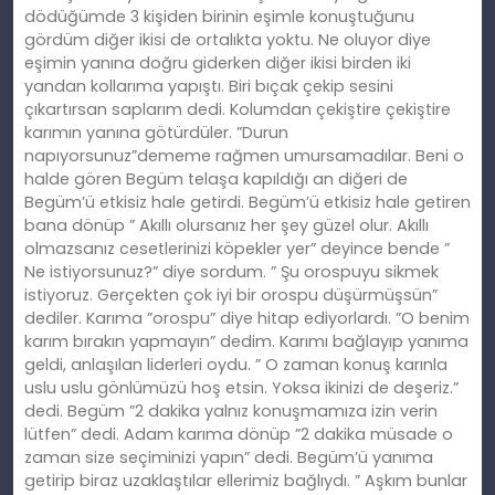
dödüğümde 3 kişiden birinin eşimle konuştuğunu
gördüm diğer ikisi de ortalıkta yoktu. Ne oluyor diye
eşimin yanına doğru giderken diğer ikisi birden iki
yandan kollarıma yapıştı. Biri bıçak çekip sesini
çıkartırsan saplarım dedi. Kolumdan çekiştire çekiştire
karımın yanına götürdüler. ”Durun
napıyorsunuz”dememe rağmen umursamadılar. Beni o
halde gören Begüm telaşa kapıldığı an diğeri de
Begüm’ü etkisiz hale getirdi. Begüm’ü etkisiz hale getiren
bana dönüp ” Akıllı olursanız her şey güzel olur. Akıllı
olmazsanız cesetlerinizi köpekler yer” deyince bende ”
Ne istiyorsunuz?” diye sordum. ” Şu orospuyu sikmek
istiyoruz. Gerçekten çok iyi bir orospu düşürmüşsün”
dediler. Karıma ”orospu” diye hitap ediyorlardı. ”O benim
karım bırakın yapmayın” dedim. Karımı bağlayıp yanıma
geldi, anlaşılan liderleri oydu. ” O zaman konuş karınla
uslu uslu gönlümüzü hoş etsin. Yoksa ikinizi de deşeriz.”
dedi. Begüm ”2 dakika yalnız konuşmamıza izin verin
lütfen” dedi. Adam karıma dönüp ”2 dakika müsade o
zaman size seçiminizi yapın” dedi. Begüm’ü yanıma
getirip biraz uzaklaştılar ellerimiz bağlıydı. ” Aşkım bunlar