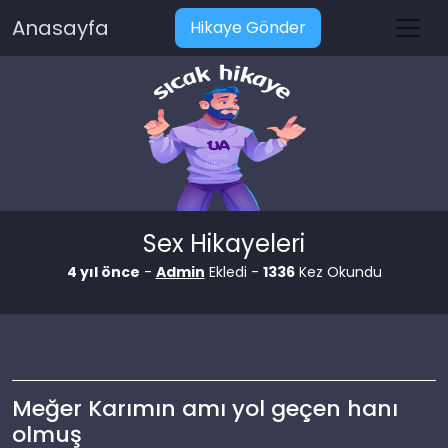
Anasayfa
Hikaye Gönder
Sex Hikayeleri
4 yıl önce
-
Admin
Ekledi -
1336
Kez Okundu
Meğer Karımın amı yol geçen hanı
olmuş