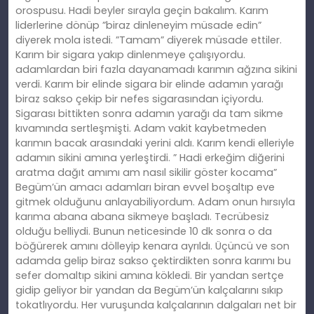
orospusu. Hadi beyler sırayla geçin bakalım. Karım
liderlerine dönüp ”biraz dinleneyim müsade edin”
diyerek mola istedi. ”Tamam” diyerek müsade ettiler.
Karım bir sigara yakıp dinlenmeye çalışıyordu.
adamlardan biri fazla dayanamadı karımın ağzına sikini
verdi. Karım bir elinde sigara bir elinde adamın yarağı
biraz sakso çekip bir nefes sigarasından içiyordu.
Sigarası bittikten sonra adamın yarağı da tam sikme
kıvamında sertleşmişti. Adam vakit kaybetmeden
karımın bacak arasındaki yerini aldı. Karım kendi elleriyle
adamın sikini amına yerleştirdi. ” Hadi erkeğim diğerini
aratma dağıt amımı am nasıl sikilir göster kocama”
Begüm’ün amacı adamları biran evvel boşaltıp eve
gitmek olduğunu anlayabiliyordum. Adam onun hırsıyla
karıma abana abana sikmeye başladı. Tecrübesiz
olduğu belliydi. Bunun neticesinde 10 dk sonra o da
böğürerek amını dölleyip kenara ayrıldı. Üçüncü ve son
adamda gelip biraz sakso çektirdikten sonra karımı bu
sefer domaltıp sikini amına kökledi. Bir yandan sertçe
gidip geliyor bir yandan da Begüm’ün kalçalarını sıkıp
tokatlıyordu. Her vuruşunda kalçalarının dalgaları net bir