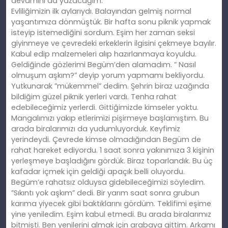
devamını da yazacağım.
Evliliğimizin ilk aylarıydı. Balayından gelmiş normal
yaşantımıza dönmüştük. Bir hafta sonu piknik yapmak
isteyip istemediğini sordum. Eşim her zaman seksi
giyinmeye ve çevredeki erkeklerin ilgisini çekmeye bayılır.
Kabul edip malzemeleri alıp hazırlanmaya koyuldu.
Geldiğinde gözlerimi Begüm’den alamadım. ” Nasıl
olmuşum aşkım?” deyip yorum yapmamı bekliyordu.
Yutkunarak ”mükemmel” dedim. Şehrin biraz uzağında
bildiğim güzel piknik yerleri vardı. Tenha rahat
edebileceğimiz yerlerdi. Gittiğimizde kimseler yoktu.
Mangalımızı yakıp etlerimizi pişirmeye başlamıştım. Bu
arada biralarımızı da yudumluyorduk. Keyfimiz
yerindeydi. Çevrede kimse olmadığından Begüm de
rahat hareket ediyordu. 1 saat sonra yakınımıza 3 kişinin
yerleşmeye başladığını gördük. Biraz toparlandık. Bu üç
kafadar içmek için geldiği apaçık belli oluyordu.
Begüm’e rahatsız olduysa gidebileceğimizi söyledim.
”Sıkıntı yok aşkım” dedi. Bir yarım saat sonra grubun
karıma yiyecek gibi baktıklarını gördüm. Teklifimi eşime
yine yeniledim. Eşim kabul etmedi. Bu arada biralarımız
bitmişti. Ben yenilerini almak için arabaya gittim. Arkamı