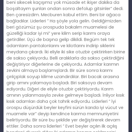
beni sikecek kaçışımız yok müsade et ikişer dakika da
boşaltayım şunları ondan sonra defolup gitsinler” dedi.
Ben çaresizdim. Mecburen kabul ettim. Beni bir ağaca
bağladılar. Liderleri ” Ha şöyle yola gelin. Geldiğimizden
beri gözümüz şu orospuda bakalım muamelesi de
güzelliği kadar iyi mi” yere kilim serip karımı oraya
getirdiler. Üçü de başına gelip dikildi. Begüm tek tek
adamların pantalonlarını ve kilotlarını indirip siklerini
meydana çıkardı. İki eliyle iki sike otuzbir çektirirken birine
de sakso çekiyordu. Belli aralıklarla da sakso çektirdiğini
değiştiriyor diğerlerine de çekiyordu. Adamlar karımın
zevkini almaya başlamışlardı. Bir süre sonra karımı
çırılçıplak soyup kilime uzandırdılar. Biri bacak arasına
girip amını yalamaya başladı. Biri saksoya devam
ediyordu. Diğeri de eliyle otuzbir çektiriyordu. Karım
amının yalanmasıyla zevke gelmeye başladı. İnliyor kısık
kısık adamları daha çok tahrik ediyordu. Liderleri ” İyi
orospu düşürdük beyler keyfini sürün karıda iyi vücut ve
muamele var” deyip kendince karıma memnuniyetini
belirtiyordu. Bir süre bu şekilde yer değiştirerek devam
ettiler. Daha sonra liderleri ” Evet beyler açılın ilk açılış