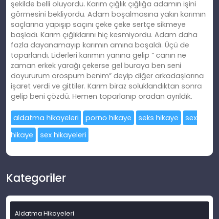
şekilde belli oluyordu. Karım çığlık çığlığa adamın işini
görmesini bekliyordu. Adam boşalmasına yakın karımın
saçlarına yapışıp saçını çeke çeke sertçe sikmeye
başladı. Karım çığlıklarını hiç kesmiyordu. Adam daha
fazla dayanamayıp karımın amına boşaldı. Üçü de
toparlandı. Liderleri karımın yanına gelip ” canın ne
zaman erkek yarağı çekerse gel buraya ben seni
doyururum orospum benim” deyip diğer arkadaşlarına
işaret verdi ve gittiler. Karım biraz soluklandıktan sonra
gelip beni çözdü. Hemen toparlanıp oradan ayrıldık.
aldatma hikayeleri
porno hikaye
seks hikaye
sex
hikaye
sex hikayeleri
Kategoriler
Aldatma Hikayeleri