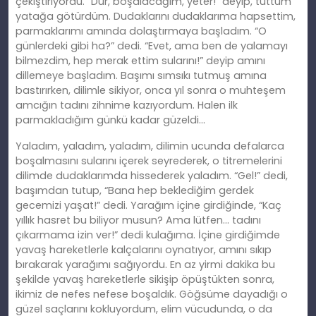
çekiştiriyordu. “Dur, boşalacağım, yeter!” deyip, tuttum
yatağa götürdüm. Dudaklarını dudaklarıma hapsettim,
parmaklarımı amında dolaştırmaya başladım. “O
günlerdeki gibi ha?” dedi. “Evet, ama ben de yalamayı
bilmezdim, hep merak ettim sularını!” deyip amını
dillemeye başladım. Başımı sımsıkı tutmuş amına
bastırırken, dilimle sikiyor, onca yıl sonra o muhteşem
amcığın tadını zihnime kazıyordum. Halen ilk
parmakladığım günkü kadar güzeldi…
Yaladım, yaladım, yaladım, dilimin ucunda defalarca
boşalmasını sularını içerek seyrederek, o titremelerini
dilimde dudaklarımda hissederek yaladım. “Gel!” dedi,
başımdan tutup, “Bana hep beklediğim gerdek
gecemizi yaşat!” dedi. Yarağım içine girdiğinde, “Kaç
yıllık hasret bu biliyor musun? Ama lütfen… tadını
çıkarmama izin ver!” dedi kulağıma. İçine girdiğimde
yavaş hareketlerle kalçalarını oynatıyor, amını sıkıp
bırakarak yarağımı sağıyordu. En az yirmi dakika bu
şekilde yavaş hareketlerle sikişip öpüştükten sonra,
ikimiz de nefes nefese boşaldık. Göğsüme dayadığı o
güzel saçlarını kokluyordum, elim vücudunda, o da