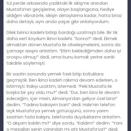
tül perde arkasında yazlıktaki ilk sikişme anından
Mustafa’nın geçişlerine, olayın başlangıcına, hediye
aldığım vibratörle, sikişin detaylarına kadar, hatta biraz
daha detaylı, aynı anda yaşar gibi anlatıyordum.
Dilek birinci kadehi bitirip bardağı uzatmıştı bile. Bir tık
daha sert koydum ikinci kadehi. “Sonra?” dedi. Ekmek
almaktan dönen Mustafa ile cilveleşmelerini, sonra da
çamaşır asışını anlattım. “Eltim beklediğimden daha iyi
orospu olmuş!” dedi, ama bunu kızmak yerine sanki
takdirle söylemişti.
Bir saatin sonunda yemek faslı bitip koltuklara
geçmiştik. Ben ikinci kadeh rakıma devam ederken, o
bitirmişti. Rakıyı uzattım, istemedi. “Peki Mustafa ile
başka bir şey oldu mu?” dedi. “Dur, ben bira ile devam
edeceğim, içer misin, Almanya’dan geliyor özel bira!”
dedim. “Tadına bakayım bari!” dedi. Hale’nin telefon
açık Mustafa’ya yemek götürüşünü, sonra yarım
saatten fazla kalışını, telefonda duyduklarımı anlattım.
“O akşam kaldın mı?” diye sordu. “Kaldım!” dedim. “Yani
o mesajları senin yanından mı attı Mustafa’ya?” dedi.