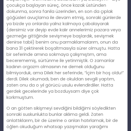
çocukça başlayan süreç, önce kazak üstünden
dokunma, sonra fanila üzerinden, en son da çıplak
göğüsleri avuçlama ile devam etmiş, sonraki günlerde
ya bizde ya onlarda yalnız kalmaya çabalayarak
(dersimiz var deyip evde kalır annelerimiz pazara veya
gezmeğe gittiğinde sevişmeye başlardık, sevişmek
denirse tabii) benim onu parmaklamalarım, onun da
bana 31 çektirerek boşaltmasıyla sürer olmuştu. Hatta
bir seferinde amına sokmaya çalışmıştım, ama
becerememiş, sürtünme ile yetinmiştik. O zamanlar
kadının orgazm olmasının ne demek olduğunu
bilmiyorduk, ama Dilek her seferinde, “İçim bir hoş oldu!”
derdi. Dilek okumadı, ben de okuldan sevgili yaptım,
zaten onu da o yıl görücü usulu evlendirdiler. Hatta
gerdek gecelerinde ya bozduysam diye çok
korkmuştum.
O an götten sikişmeyi sevdiğini bildiğimi söyledikten
sonraki suskunlukta bunlar aklıma geldi. Zaten
anlattıklarım, bir de üzerine o anları hatırlamak, bir de
öğlen okuduğum whatsap yazışmaları yarağımı