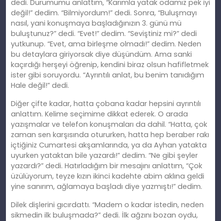
dedi. Durumumu anlattım, “Karımla yatak odamız pek iyi
değil!” dedim. “Bilmiyordum!” dedi. Sonra, “Buluşmayı
nasıl, yani konuşmaya başladığınızın 3. günü mü
buluştunuz?” dedi. “Evet!” dedim. “Seviştiniz mi?” dedi
yutkunup. “Evet, ama birleşme olmadı!” dedim. Neden
bu detaylara giriyorsak diye düşündüm. Ama sanki
kaçırdığı herşeyi öğrenip, kendini biraz olsun hafifletmek
ister gibi soruyordu. “Ayrıntılı anlat, bu benim tanıdığım
Hale değil!” dedi.
Diğer çifte kadar, hatta çobana kadar hepsini ayrıntılı
anlattım. Kelime seçimime dikkat ederek. O arada
yazışmalar ve telefon konuşmaları da dahil. “Hatta, çok
zaman sen karşısında otururken, hatta hep beraber rakı
içtiğiniz Cumartesi akşamlarında, ya da Ayhan yatakta
uyurken yataktan bile yazardı!” dedim. “Ne gibi şeyler
yazardı?” dedi. Hatırladığım bir mesajını anlattım, “Çok
üzülüyorum, teyze kızın ikinci kadehte abim aklına geldi
yine sanırım, ağlamaya başladı diye yazmıştı!” dedim.
Dilek dişlerini gıcırdattı. “Madem o kadar istedin, neden
sikmedin ilk buluşmada?” dedi. İlk ağzını bozan oydu,