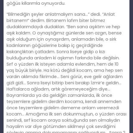
göğüs kıllarımla oynuyordu.
“Bilmediğin şeyler anlatmalıyım sana…” dedi. “Anlat
birtanem!” dedim. Birtanem lafım biter bitmez
dudaklarımdaydı dudakları. “Ben sana aşıktım ve hep
aşık kaldım. O oynaştığımız günlerde sen azgın, bense
aşık olduğum için oynaşırdım, anlamadın bile, o sirk
kadınlarının göğüslerine bakıp iç geçirdiğinde
kıskançlıktan çatladım. Sonra liseye gidip o kızı
bulduğunda anladım ki aşkımın farkında bile değilsin.
Sırf o yüzden ilk isteyen adamla evlendim, hem de 10
yaş büyük biriyle. Ha kötü değildi kocam, ama hep sen
vardın aklımda fikrimde… Seni görür, eve gelir ağlardım
gizli gizli… Sonra liseyi bitirip beni bırakıp İzmir’e geldin…
Haftalarca ağladım, artık göremeyeceğim diye…
Bayramlarda ya da geldiğin zamanlarda, ilk önce
teyzemlere gidelim derdim kocama, kendi annemden
önce teyzemlere gidelim dememe anlam veremezdi
kocam… Amcığıma ilk sen dokunmuştun, o yüzden orası
senindi, sırf kocam oraya soktuğunda sen olmalıydın
hayalim var diye götümden sikilmeyi çok sevdiğimi
söyleyip amıma dokunmamasını sağlıyordum… Sonra 2