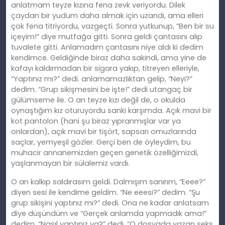
anlatmam teyze kızına fena zevk veriyordu. Dilek
çaydan bir yudum daha almak için uzandı, ama elleri
çok fena titriyordu, vazgeçti. Sonra yutkunup, “Ben bir su
içeyim!” diye mutfağa gitti. Sonra geldi çantasını alıp
tuvalete gitti. Anlamadım çantasını niye aldı ki dedim
kendimce. Geldiğinde biraz daha sakindi, ama yine de
kafayı kaldırmadan bir sigara yakıp, titreyen elleriyle,
“Yaptınız mı?” dedi. anlamamazlıktan gelip, “Neyi?”
dedim. “Grup sikişmesini be işte!” dedi utangaç bir
gülümseme ile. O an teyze kızı değil de, o okulda
oynaştığım kız oturuyordu sanki karşımda. Açık mavi bir
kot pantolon (hani şu biraz yıpranmışlar var ya
onlardan), açık mavi bir tişört, sapsarı omuzlarında
saçlar, yemyeşil gözler. Gerçi ben de öyleydim, bu
muhacir annanemizden geçen genetik özelliğimizdi,
yaşlanmayan bir sülalemiz vardı.
O an kalkıp saldırasım geldi. Dalmışım sanırım, “Eeee?”
diyen sesi ile kendime geldim. “Ne eeesi?” dedim. “Şu
grup sikişini yaptınız mı?” dedi. Ona ne kadar anlatsam
diye düşündüm ve “Gerçek anlamda yapmadık ama!”
dedim. “Nasıl yaptınız ya?” dedi. “O dosyada yazan seks