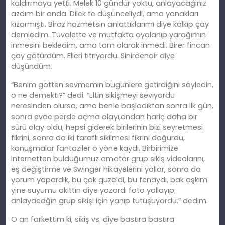
kaldırmaya yetti. Melek 10 gündür yoktu, anlayacağınız
azdım bir anda. Dilek te düşünceliydi, ama yanakları
kızarmıştı. Biraz hazmetsin anlattıklarımı diye kalkıp çay
demledim. Tuvalette ve mutfakta oyalanıp yarağımın
inmesini bekledim, ama tam olarak inmedi. Birer fincan
çay götürdüm. Elleri titriyordu. Sinirdendir diye
düşündüm.
“Benim götten sevmemin bugünlere getirdiğini söyledin,
o ne demekti?” dedi. “Eltin sikişmeyi seviyordu
neresinden olursa, ama benle başladıktan sonra ilk gün,
sonra evde perde açma olayı,ondan hariç daha bir
sürü olay oldu, hepsi giderek birilerinin bizi seyretmesi
fikrini, sonra da iki taraflı sikilmesi fikrini doğurdu,
konuşmalar fantaziler o yöne kaydı. Birbirimize
internetten bulduğumuz amatör grup sikiş videolarını,
eş değiştirme ve Swinger hikayelerini yollar, sonra da
yorum yapardık, bu çok güzeldi, bu fenaydı, bak aşkım
yine suyumu akıttın diye yazardı foto yollayıp,
anlayacağın grup sikişi için yanıp tutuşuyordu.” dedim.
O an farkettim ki, sikiş vs. diye bastıra bastıra