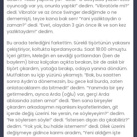
oyuncağı var ya, onunla yaptık!” dedim. “Vibratörle mi?”
dedi. Vibratör ve az önce Swinger dediğimde o ne
dememişti, teyze kızına bak sen! “Yani yazlıktaydın o
zaman?” dedi. “Evet, olaydan 3 gün önce ilk ve son kez
yazlıktaydım!” dedim.
Bu arada terlediğini farkettim. Sürekli tişörtünün yakasını
çekiştiriyor, koltukta kıpırdanıyordu. Saat 18:00 olmuştu.
İçeri gittim, Meleğin en sevdiği şortlarından (ben de
bayılırım) biraz kalçaları açıkta bırakan, bir de askılı bir
tişört çıkardım, yatağa bırakıp, odaya yanına döndüm.
Mutfaktan su içip yüzünü yıkamıştı. “Bak, bu saatten
sonra Aydın’a dönemezsin, bu gece kal burda, zaten
anlatacaklarım da bitmedi!” dedim. “Yanımda bir şey
getirmedim, ayrıca Arda (oğlu) var, gerçi Arda
ablasında zaten ama!” dedi. “Ben sana birşeyler
çıkardım arkadaşımın nişanlısını kıyafetlerinden, git
içerde değiş üzerini. Ne yersin, ne söyleyeyim?” dedim.
“Ne söylersen söyle!” dedi. “İstersen dışarı da çıkabiliriz?”
dedim. “Yok yok, bu halde istemem!” dedi. Dilek üzerini
değişmeye gidince karımı aradım, “Yeni aldığım işte