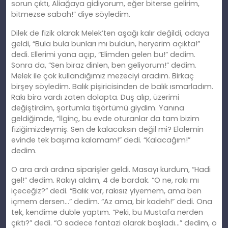
sorun çıktı, Aliağaya gidiyorum, eğer biterse gelirim,
bitmezse sabah!” diye söyledim.
Dilek de fizik olarak Melek’ten aşağı kalır değildi, odaya
geldi, “Bula bula bunları mı buldun, heryerim açıkta!”
dedi. Ellerimi yana açıp, “Elimden gelen bu!” dedim.
Sonra da, “Sen biraz dinlen, ben geliyorum!” dedim.
Melek ile çok kullandığımız mezeciyi aradım. Birkaç
birşey söyledim. Balık pişiricisinden de balık ısmarladım.
Rakı bira vardı zaten dolapta. Duş alıp, üzerimi
değiştirdim, şortumla tişörtümü giydim. Yanına
geldiğimde, “İlginç, bu evde oturanlar da tam bizim
fiziğimizdeymiş. Sen de kalacaksın değil mi? Elalemin
evinde tek başıma kalamam!” dedi. “Kalacağım!”
dedim.
O ara ardı ardına siparişler geldi. Masayı kurdum, “Hadi
gel!” dedim. Rakıyı aldım, 4 de bardak. “O ne, rakı mı
içeceğiz?” dedi. “Balık var, rakısız yiyemem, ama ben
içmem dersen…” dedim. “Az ama, bir kadeh!” dedi. Ona
tek, kendime duble yaptım. “Peki, bu Mustafa nerden
çıktı?” dedi. “O sadece fantazi olarak başladı…” dedim, o