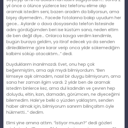
yıl önce o ölünce yüzlerce kez telefonu elime alıp
aramak istedim seni, bazen aradım da biliyorsun, ama
bişey diyemedim… Facede fotolarına bakıp uyudum her
gece… Aylardır o dava dosyasında telefon listesinde
adını gördüğümden beri ise küstüm sana, neden eltim
de ben değil diye… Onlarca kavga verdim kendimle,
bugün buraya geldim, ya itiraf edecek ya da senden
dinlediklerime göre karar verip onca yıldır sökemediğim
kalbimi söküp atacaktım…” dedi.
Duyduklarım inanılmazdı. Evet, onu hep çok
beğenmiştim, ama aşk mıydı bilmiyordum. “Ben
kimseye aşık olmadım, nasıl bir duygu bilmiyorum, ama
sana her zaman ilgim vardı. 2 yıldır ben de aramak
istedim binlerce kez, ama dul kadındın ve çevren hep
doluydu, eltin, kızın, damadın, görümcen, ne diyeceğimi
bilemedim. Hale’ye belki o yüzden yaklaştım, senden
haber almak için, bilmiyorum sanırım bilinçaltım öyle
hükmetti…” dedim.
Elimi yine amına attım. “İstiyor musun?” dedi gözleri