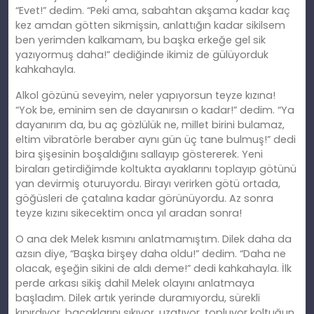
“Evet!” dedim. “Peki ama, sabahtan akşama kadar kaç
kez amdan götten sikmişsin, anlattığın kadar sikilsem
ben yerimden kalkamam, bu başka erkeğe gel sik
yazıyormuş daha!” dediğinde ikimiz de gülüyorduk
kahkahayla.
Alkol gözünü seveyim, neler yapıyorsun teyze kızına!
“Yok be, eminim sen de dayanırsın o kadar!” dedim. “Ya
dayanırım da, bu aç gözlülük ne, millet birini bulamaz,
eltim vibratörle beraber aynı gün üç tane bulmuş!” dedi
bira şişesinin boşaldığını sallayıp göstererek. Yeni
biraları getirdiğimde koltukta ayaklarını toplayıp götünü
yan devirmiş oturuyordu. Birayı verirken götü ortada,
göğüsleri de çatalına kadar görünüyordu. Az sonra
teyze kızını sikecektim onca yıl aradan sonra!
O ana dek Melek kısmını anlatmamıştım. Dilek daha da
azsın diye, “Başka birşey daha oldu!” dedim. “Daha ne
olacak, eşeğin sikini de aldı deme!” dedi kahkahayla. İlk
perde arkası sikiş dahil Melek olayını anlatmaya
başladım. Dilek artık yerinde duramıyordu, sürekli
kıpırdıyor, bacaklarını sıkıyor, uzatıyor, topluyor koltuğun