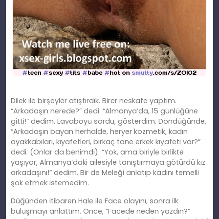
Dilek ile birşeyler atıştırdık. Birer neskafe yaptım.
“Arkadaşın nerede?” dedi. “Almanya’da, 15 günlüğüne
gitti!” dedim. Lavaboyu sordu, gösterdim. Döndüğünde,
“Arkadaşın bayan herhalde, heryer kozmetik, kadın
ayakkabıları, kıyafetleri, birkaç tane erkek kıyafeti var?”
dedi. (Onlar da benimdi). “Yok, ama biriyle birlikte
yaşıyor, Almanya’daki ailesiyle tanıştırmaya götürdü kız
arkadaşını!” dedim. Bir de Meleği anlatıp kadını temelli
şok etmek istemedim.
Düğünden itibaren Hale ile Face olayını, sonra ilk
buluşmayı anlattım. Önce, “Facede neden yazdın?”