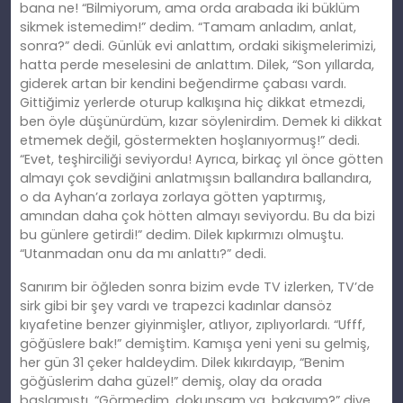
bana ne! “Bilmiyorum, ama orda arabada iki büklüm
sikmek istemedim!” dedim. “Tamam anladım, anlat,
sonra?” dedi. Günlük evi anlattım, ordaki sikişmelerimizi,
hatta perde meselesini de anlattım. Dilek, “Son yıllarda,
giderek artan bir kendini beğendirme çabası vardı.
Gittiğimiz yerlerde oturup kalkışına hiç dikkat etmezdi,
ben öyle düşünürdüm, kızar söylenirdim. Demek ki dikkat
etmemek değil, göstermekten hoşlanıyormuş!” dedi.
“Evet, teşhirciliği seviyordu! Ayrıca, birkaç yıl önce götten
almayı çok sevdiğini anlatmışsın ballandıra ballandıra,
o da Ayhan’a zorlaya zorlaya götten yaptırmış,
amından daha çok hötten almayı seviyordu. Bu da bizi
bu günlere getirdi!” dedim. Dilek kıpkırmızı olmuştu.
“Utanmadan onu da mı anlattı?” dedi.
Sanırım bir öğleden sonra bizim evde TV izlerken, TV’de
sirk gibi bir şey vardı ve trapezci kadınlar dansöz
kıyafetine benzer giyinmişler, atlıyor, zıplıyorlardı. “Ufff,
göğüslere bak!” demiştim. Kamışa yeni yeni su gelmiş,
her gün 31 çeker haldeydim. Dilek kıkırdayıp, “Benim
göğüslerim daha güzel!” demiş, olay da orada
başlamıştı. “Görmedim, dokunsam ya, bakayım?” diye