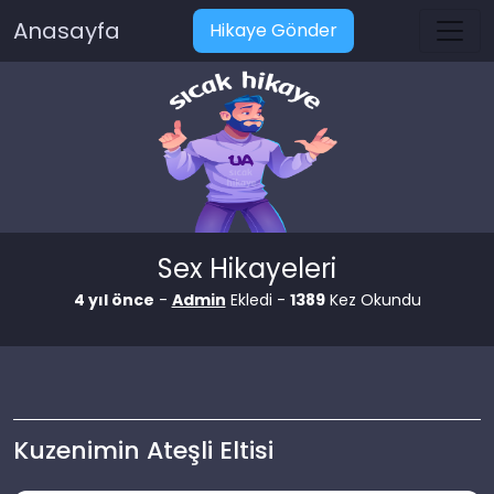
Anasayfa
Hikaye Gönder
Sex Hikayeleri
4 yıl önce
-
Admin
Ekledi -
1389
Kez Okundu
Kuzenimin Ateşli Eltisi