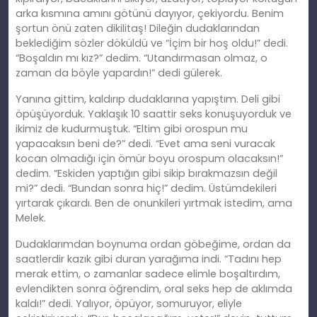
arka kısmına amını götünü dayıyor, çekiyordu. Benim
şortun önü zaten dikilitaş! Dileğin dudaklarından
beklediğim sözler döküldü ve “İçim bir hoş oldu!” dedi.
“Boşaldın mı kız?” dedim. “Utandırmasan olmaz, o
zaman da böyle yapardın!” dedi gülerek.
Yanına gittim, kaldırıp dudaklarına yapıştım. Deli gibi
öpüşüyorduk. Yaklaşık 10 saattir seks konuşuyorduk ve
ikimiz de kudurmuştuk. “Eltim gibi orospun mu
yapacaksın beni de?” dedi. “Evet ama seni vuracak
kocan olmadığı için ömür boyu orospum olacaksın!”
dedim. “Eskiden yaptığın gibi sikip bırakmazsın değil
mi?” dedi. “Bundan sonra hiç!” dedim. Üstümdekileri
yırtarak çıkardı. Ben de onunkileri yırtmak istedim, ama
Melek.
Dudaklarımdan boynuma ordan göbeğime, ordan da
saatlerdir kazık gibi duran yarağıma indi. “Tadını hep
merak ettim, o zamanlar sadece elimle boşaltırdım,
evlendikten sonra öğrendim, oral seks hep de aklımda
kaldı!” dedi. Yalıyor, öpüyor, somuruyor, eliyle