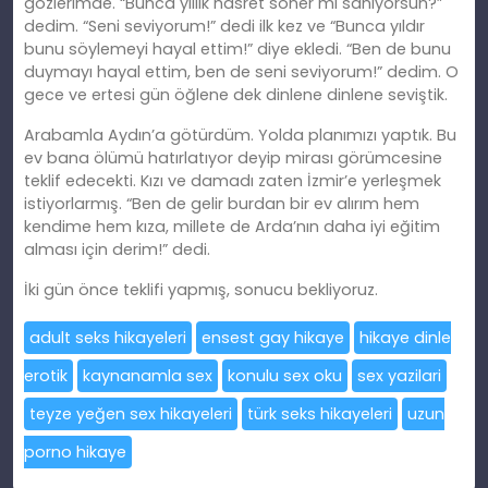
gözlerimde. “Bunca yıllık hasret söner mi sanıyorsun?”
dedim. “Seni seviyorum!” dedi ilk kez ve “Bunca yıldır
bunu söylemeyi hayal ettim!” diye ekledi. “Ben de bunu
duymayı hayal ettim, ben de seni seviyorum!” dedim. O
gece ve ertesi gün öğlene dek dinlene dinlene seviştik.
Arabamla Aydın’a götürdüm. Yolda planımızı yaptık. Bu
ev bana ölümü hatırlatıyor deyip mirası görümcesine
teklif edecekti. Kızı ve damadı zaten İzmir’e yerleşmek
istiyorlarmış. “Ben de gelir burdan bir ev alırım hem
kendime hem kıza, millete de Arda’nın daha iyi eğitim
alması için derim!” dedi.
İki gün önce teklifi yapmış, sonucu bekliyoruz.
adult seks hikayeleri
ensest gay hikaye
hikaye dinle
erotik
kaynanamla sex
konulu sex oku
sex yazilari
teyze yeğen sex hikayeleri
türk seks hikayeleri
uzun
porno hikaye