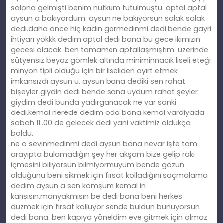
salona gelmişti benim nutkum tutulmuştu. aptal aptal
aysun a bakıyordum. aysun ne bakıyorsun salak salak
dedi.daha önce hiç kadın görmedinmi dedi.bende gayri
ihtiyarı yokkk dedim.aptal dedi bana bu gece ikimizin
gecesi olacak. ben tamamen aptallaşmıştım. üzerinde
sütyensiz beyaz gömlek altında miniminnacık liseli eteği
minyon tipli olduğu için bir liseliden ayırt etmek
imkansızdı aysun u. aysun bana dediki sen rahat
bişeyler giydin dedi bende sana uydum rahat şeyler
giydim dedi bunda yadırganacak ne var sanki
dedi.kemal nerede dedim oda bana kemal vardiyada
sabah 11..00 de gelecek dedi yani vaktimiz oldukça
boldu.
ne o sevinmedinmi dedi aysun bana nevar işte tam
arayıpta bulamadığın şey her akşam bize gelip rakı
içmesini biliyorsun bilmiyormuyum bende gözün
olduğunu beni sikmek için fırsat kolladığını.saçmalama
dedim aysun a sen komşum kemal in
karısısın.manyakmısın be dedi bana beni herkes
düzmek için fırsat kolluyor sende buldun bunuyorsun
dedi bana. ben kapıya yöneldim eve gitmek için olmaz