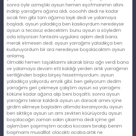
sonra öyle azmıştıki aysun hemen eşofmanımın altını
indirip yarrağımı ağzına aldı. oooohh dedi ne kadar
sıcak fırın gibi tam ağzıma layık dedi ve yalamaya
başladı. aysun yaladıkça ben kasılıoyrdum neredeyse
aysun a tecavüz edecektim. bunu aysun a söyledim
oda istiyorsan fantezini uygularız aşkım dedi bana.
merak etmesen dedi. aysun yarrağımı yaladıkça ben
kuduruyordum bir ara neredeyse boşalacaktım aysun
anlamış.
Olmalıki hemen taşaklarımı sıkarak biraz ağrı verdi bana
ve yalamaya devam etti kaldığı yerden artık yarrağımın
sertliğinden başka birşey hissetmiyordum. aysun
yaladıkça yalıyordu emzik gibi. ben geliyorum dedim
yarrağımı geri çekmeye çalıştım aysun sa yarrağımı
köküne kadar ağzına alıp beni boşalttı. sonra aysun
yarrağımı tekrar kaldırdı aysun un daracık amını içine
girdim sikmeye başladım altımda kıvranıyordu aysun
ben siktikçe aysun un amı zevkten köürüyordu aysun
boşalacağın zaman sakın çıkarma dedi içime gel
aşkım.ben şaşırmıştım acaba kocasını bırakıp benim
başımamı musalllat olacaktı acaba.artık ne