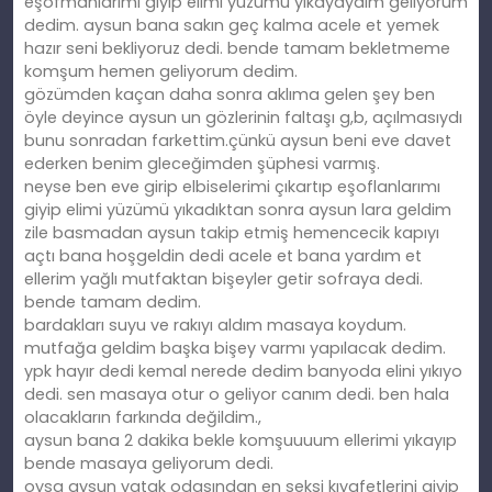
eşofmanlarımı giyip elimi yüzümü yıkayayaım geliyorum
dedim. aysun bana sakın geç kalma acele et yemek
hazır seni bekliyoruz dedi. bende tamam bekletmeme
komşum hemen geliyorum dedim.
gözümden kaçan daha sonra aklıma gelen şey ben
öyle deyince aysun un gözlerinin faltaşı g,b, açılmasıydı
bunu sonradan farkettim.çünkü aysun beni eve davet
ederken benim gleceğimden şüphesi varmış.
neyse ben eve girip elbiselerimi çıkartıp eşoflanlarımı
giyip elimi yüzümü yıkadıktan sonra aysun lara geldim
zile basmadan aysun takip etmiş hemencecik kapıyı
açtı bana hoşgeldin dedi acele et bana yardım et
ellerim yağlı mutfaktan bişeyler getir sofraya dedi.
bende tamam dedim.
bardakları suyu ve rakıyı aldım masaya koydum.
mutfağa geldim başka bişey varmı yapılacak dedim.
ypk hayır dedi kemal nerede dedim banyoda elini yıkıyo
dedi. sen masaya otur o geliyor canım dedi. ben hala
olacakların farkında değildim.,
aysun bana 2 dakika bekle komşuuuum ellerimi yıkayıp
bende masaya geliyorum dedi.
oysa aysun yatak odasından en seksi kıyafetlerini giyip