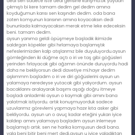
dedi sen sadece iste dedi gerisine karışma.ok yaydan
çıkmıştı bi kere tamam dedim gel dedim amına
koyduğumun karısı sen kaşındın dedim. oda bana
zaten komşunun karısının amına koyacaksın dedi
bununlada kalmayacaksın merak etme leke edeceksin
beni. tamam dedim.
aysun yanıma geldi öpüşmeye başladık ikimizde
saldırgan köpekler gibi hırlamaya başlamıştık
nefeslerimizden kalp atışlarımız bile duyuluyordu.aysun
gömleğinden iki düğme açtı o iri ve taş gibi göğüsleri
yerinden fırlayacak gibi ağzımın önünde duruyordu hadi
daha ne bekliyorsun dedi davetiye mi.hayır dedim
aşkımmm başladım o iri ve diri göğüslerini aysun un
yalamaya neredeyse yutacak gibi yalıyordum. aysun
bacaklarını aralayarak başımı aşağı doğru itmeye
başladı anladımki aysun o kaymak gibi amını bana
yalatmak istiyordu. artık konuşmuyorduk sadece
uzuvlarımız görevlerni yapmaya hazır kıta asker gibi
bekliyordu. aysun un o avuç kadar eteğini yukarı iyice
kaldırıp amını yalamaya başladım aysun inlemeye
başlamıştı artık. sen ne harika komşusun dedi bana.
yala beni bitir beni mert dedi.aysun u iyice yaladıktan