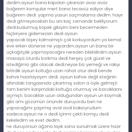
dedim.aysun bana kapıdan çıkarsan avaz avaz
bağırırım komşular mert bana tecavüz ediyor diye
bağırırım dedi. yapma yasun saçmalama dedim. hayır
dedi gitmeyeceksin bu anı kaç zamandır bekliyorum
dedi.kudurmuş köpek gibiyim beni becermeden
hiçbiryere gidemezsin dedi aysun.
yapacak bişey kalmamıştı çok korkuyordum ya kemal
eve erken dönerse ne yapardım.aysun un bana bir
üçkağıtçılık yapmayacağını nereden bilebilirdim.aysun
masaya oturdu korkma dedi herşey çok güzel ve
istediğimiz gibi olacak dedi.neyse biz yemeği ve rakıyı
bitirdik aysun koltuğa uzan rahat otur dedi bende
kahve hazırlayayım dedi. aysun kahve değil eteğinin
altındaki tangasınıda çıkartmış salon a öyle gelmişti
tam benim karşımdaki koltuğa oturmuş ve bacaklarını
açmıştı. bacakları uzun olduğundan aysun un kaymak
gibi amı gözümün önünde duruyordu ben ne
yapacağımı şaşırmış aval aval bakıoyrudum
sadece.aysun ne o dedi içinmi çekti komşu dedi.
kekeledim ve evet dedim.
ne duruyorsun ağzına layık sana sunulmak üzere hazır