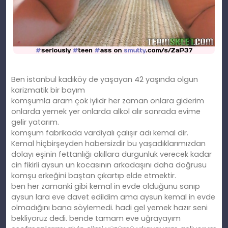
Ben istanbul kadıköy de yaşayan 42 yaşında olgun
karizmatik bir bayım
komşumla aram çok iyiidr her zaman onlara giderim
onlarda yemek yer onlarda alkol alır sonrada evime
gelir yatarım.
komşum fabrikada vardiyalı çalışır adı kemal dir.
Kemal hiçbirşeyden habersizdir bu yaşadıklarımızdan
dolayı eşinin fettanlığı akıllara durgunluk verecek kadar
cin fikirli aysun un kocasının arkadaşını daha doğrusu
komşu erkeğini baştan çıkartıp elde etmektir.
ben her zamanki gibi kemal in evde olduğunu sanıp
aysun lara eve davet edildim ama aysun kemal in evde
olmadığını bana söylemedi. hadi gel yemek hazır seni
bekliyoruz dedi. bende tamam eve uğrayayım