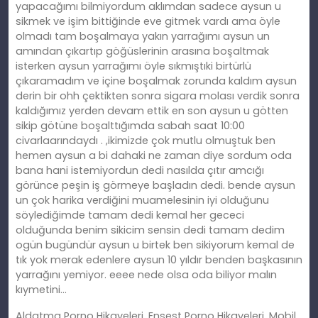
yapacağımı bilmiyordum aklımdan sadece aysun u
sikmek ve işim bittiğinde eve gitmek vardı ama öyle
olmadı tam boşalmaya yakın yarrağımı aysun un
amından çıkartıp göğüslerinin arasına boşaltmak
isterken aysun yarrağımı öyle sıkmıştıki birtürlü
çıkaramadım ve içine boşalmak zorunda kaldım aysun
derin bir ohh çektikten sonra sigara molası verdik sonra
kaldığımız yerden devam ettik en son aysun u götten
sikip götüne boşalttığımda sabah saat 10:00
civarlaarındaydı . ,ikimizde çok mutlu olmuştuk ben
hemen aysun a bi dahaki ne zaman diye sordum oda
bana hani istemiyordun dedi nasılda çıtır amcığı
görünce peşin iş görmeye başladın dedi. bende aysun
un çok harika verdiğini muamelesinin iyi olduğunu
söylediğimde tamam dedi kemal her gececi
olduğunda benim sikicim sensin dedi tamam dedim
ogün bugündür aysun u birtek ben sikiyorum kemal de
tık yok merak edenlere aysun 10 yıldır benden başkasının
yarrağını yemiyor. eeee nede olsa oda biliyor malın
kıymetini…
Aldatma Porno Hikayeleri, Ensest Porno Hikayeleri, Mobil