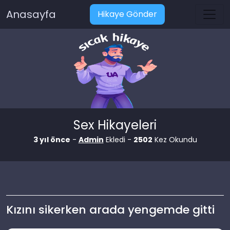
Anasayfa
Hikaye Gönder
Sex Hikayeleri
3 yıl önce
-
Admin
Ekledi -
2502
Kez Okundu
Kızını sikerken arada yengemde gitti