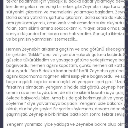
tekrar kaldırmak için yaklaşık 10 dakika kadar yalamaya deva
kendime geldim ve vahşi bir erkek gibi Zeynebin tişörtünü çık
sütyenini çıkardım ve memelerini yalamaya başladım. Zeynep
Daha sonra yatırdım, şortunu çıkardım, daha sonra da külodu
amı görünmüyordu, ama vıcık vıcık amından sular akıyordu.
falan, tam sikimi amına sokacaktım ki, “Hayır, orası olmaz, anla
saniye düşündükten sonra ona hak verdim. Sonuçta ikimiz de 1
ve başımızın yanmasını istemezdik…
Hemen Zeynebin arkasına geçtim ve ona götünü sikeceğimi s
bir şekilde, “Siikkk!” dedi ve iyice domalarak götünü kaldırdı. G
güzelce tükürükledim ve yavaşca götüne yerleştirmeye baş
bağırıyordu, hemen ağzını kapattım, çünkü hemen alt katta
oturuyordu. Ben 5 dakika kadar hafif hafif Zeynebin götüne gi
ağzını kapamama rağmen elimi ısırıp yine bağırıyordu. Ve s
başıma geldi, kapı bir anda açıldı ve yengem içeri girdi. Üzeri
fırsatımız olmadan, yengem o halde bizi gördü. Zeynep hemen 
amının üzerine koydu, ben de elimle sikimi kapatmaya çalıştı
öylece bakıyordu bize. Ama biz de çok korkmuştuk ve yengem
söyleme!” diye yalvarmaya başladık. Yengem bize bakarak g
olduk, olur böyle şeyler! Bir şartla söylemem, devam edeceksin
şaşırmıştık, Zeyneple birbirimize baktıktan sonra tekrar sevi
Yengem yanımıza iyice yaklaştı ve Zeynebe bakire olup olmad