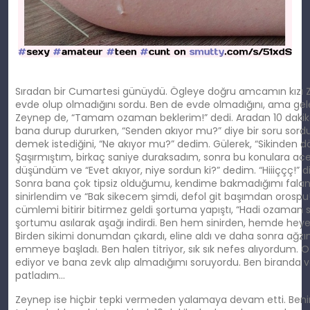
Sıradan bir Cumartesi günüydü. Ögleye doğru amcamın kızı 
evde olup olmadığını sordu. Ben de evde olmadığını, ama gel
Zeynep de, “Tamam ozaman beklerim!” dedi. Aradan 10 dakik
bana durup dururken, “Senden akıyor mu?” diye bir soru sor
demek istediğini, “Ne akıyor mu?” dedim. Gülerek, “Sikinden dö
Şaşırmıştım, birkaç saniye duraksadım, sonra bu konulara ac
düşündüm ve “Evet akıyor, niye sordun ki?” dedim. “Hiiiççç!” di
Sonra bana çok tipsiz olduğumu, kendime bakmadığımı falan 
sinirlendim ve “Bak sikecem şimdi, defol git başımdan orosp
cümlemi bitirir bitirmez geldi şortuma yapıştı, “Hadi ozaman s
şortumu asılarak aşağı indirdi. Ben hem sinirden, hemde hey
Birden sikimi donumdan çıkardı, eline aldı ve daha sonra ağz
emmeye başladı. Ben halen titriyor, sık sık nefes alıyordum
ediyor ve bana zevk alıp almadığımı soruyordu. Ben biranda v
patladım…
Zeynep ise hiçbir tepki vermeden yalamaya devam etti. Beni