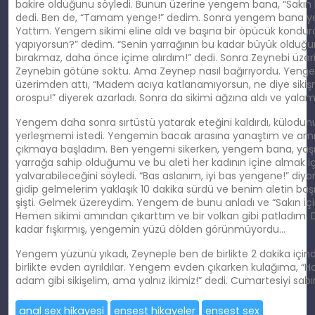
bakire olduğunu söyledi. Bunun üzerine yengem bana, “Sakın 
dedi. Ben de, “Tamam yenge!” dedim. Sonra yengem bana ye
Yattım. Yengem sikimi eline aldı ve başına bir öpücük kondu
yapıyorsun?” dedim. “Senin yarrağının bu kadar büyük olduğ
bırakmaz, daha önce içime alırdım!” dedi. Sonra Zeynebi üzeri
Zeynebin götüne soktu. Ama Zeynep nasıl bağırıyordu. Yenge
üzerimden attı, “Madem acıya katlanamıyorsun, ne diye sikiş
orospu!” diyerek azarladı. Sonra da sikimi ağzına aldı ve yala
Yengem daha sonra sırtüstü yatarak eteğini kaldırdı, külodunu
yerleşmemi istedi. Yengemin bacak arasına yanaştım ve amın
çıkmaya başladım. Ben yengemi sikerken, yengem bana, yaş
yarrağa sahip olduğumu ve bu aleti her kadının içine almak i
yalvarabileceğini söyledi. “Bas aslanım, iyi bas yengene!” d
gidip gelmelerim yaklaşık 10 dakika sürdü ve benim aletin başı a
şişti. Gelmek üzereydim. Yengem de bunu anladı ve “Sakın iç
Hemen sikimi amından çıkarttım ve bir volkan gibi patladım. 
kadar fışkırmış, yengemin yüzü dölden görünmüyordu…
Yengem yüzünü yıkadı, Zeyneple ben de birlikte 2 dakika içinde 
birlikte evden ayrıldılar. Yengem evden çıkarken kulağıma, “
adam gibi sikişelim, ama yalnız ikimiz!” dedi. Cumartesiyi sabı
anal sex hikayesi
ensest hikayeler
ensest sex