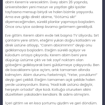
abim Kerem’e verecektim. Üvey abim 26 yaşında,
üniversiteden yeni mezun ve yaşıtları gibi işsizler
tayfasına mensup biriydi ve halen bizimle yaşıyordu.
Ama eve gidip direkt abime, “Götümü sik!”
diyemeceğimden, sürekli planlar yapmaya başladım.
Önce onu iyice azdırırıp kıvama getirmem gerekliydi.
Eve gittim. Kerem abim evde tek başına TV izliyordu. Sırt
çantamı yere attım, eteğimi yukarı doğru katladım ve
direk üstüne atlayıp, “Canım abicimmm!” deyip onu
gıdıklamaya başladım. Eteğim sürekli açılıyor ve
külodum ortaya çıkıyordu. Kerem abim beni yere
düşürüp üstüme çıktı ve tek zayıf noktam olan
göbeğimi gıdıklayarak beni güldürmeye çalışıyordu. Ben
de bacaklarımı iyice açtım, artık tamamen altında
kalmıştım. Abim durumu farketmişti, “Yeter, yoruldum!”
deyip geri çekildi. Eteğim tamamen açık şekilde halen
yerde uzanıyordum. Bana, “Hadi kalk üstünü değiştir,
herşeyin ortada!” diye kızdı. Koltuğa otururken sikini
düzeltirken yakaladım kendisini. İlk adımı atmıştım.
İçeri gittim ve en kısa şortumu giydim ve geri döndüm.