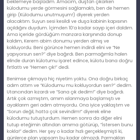
beklemeye başladım. Amacım, duştan çıkarken
külodumu yerde görmesini sağlamaktı, ben de hemen
girip (Külodumu unutmuşum!) diyerek yerden
alacaktım. Suyun sesi kesildi ve duşa kabinin kapısının
açıldığını duydum. İçimden 10’a kadar sayıp içeri daldım.
Ama içeride gördüğüm manzara karşınında donup
kaldım, Kerem abim donumu yerden almış ve
kokluyordu. Beni görünce hemen indirdi elini ve “Ne
yapıyorsun sen?” diye bağırdı. Ben parmağımla halen
elinde duran külotumu işaret edince, külotu bana doğru
fırtlattı ve “Hemen çık!” dedi.
Benimse çıkmaya hiç niyetim yoktu. Ona doğru birkaç
adım attım ve “Külodumu mu kokluyordun sen?” dedim.
Utancından kızardı ve “Sana çık dedim!” diye bağırdı.
Artık çok azmıştım, amım ıslanmaya başlamıştı ve
ayaklarım geri adım atmıyordu. Ona iyice yaklaştım ve
“Sorun değil, hatta çok sevindim!” diyerek eline
külodumu tutuşturdum. Hemen sonra da diğer elini
tutup eteğimin altından amıma götürüp, “İstersen bunu
kokla!” dedim. Her şey o kadar hızlı gerçekleşmişti ki,
günlerce plan yapsam bu kadar olmazdı. Parmakları