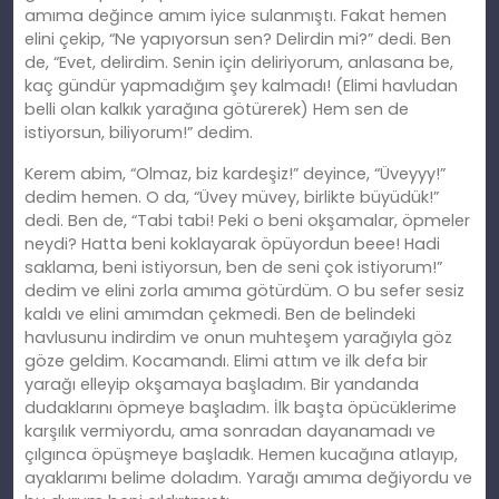
amıma değince amım iyice sulanmıştı. Fakat hemen
elini çekip, “Ne yapıyorsun sen? Delirdin mi?” dedi. Ben
de, “Evet, delirdim. Senin için deliriyorum, anlasana be,
kaç gündür yapmadığım şey kalmadı! (Elimi havludan
belli olan kalkık yarağına götürerek) Hem sen de
istiyorsun, biliyorum!” dedim.
Kerem abim, “Olmaz, biz kardeşiz!” deyince, “Üveyyy!”
dedim hemen. O da, “Üvey müvey, birlikte büyüdük!”
dedi. Ben de, “Tabi tabi! Peki o beni okşamalar, öpmeler
neydi? Hatta beni koklayarak öpüyordun beee! Hadi
saklama, beni istiyorsun, ben de seni çok istiyorum!”
dedim ve elini zorla amıma götürdüm. O bu sefer sesiz
kaldı ve elini amımdan çekmedi. Ben de belindeki
havlusunu indirdim ve onun muhteşem yarağıyla göz
göze geldim. Kocamandı. Elimi attım ve ilk defa bir
yarağı elleyip okşamaya başladım. Bir yandanda
dudaklarını öpmeye başladım. İlk başta öpücüklerime
karşılık vermiyordu, ama sonradan dayanamadı ve
çılgınca öpüşmeye başladık. Hemen kucağına atlayıp,
ayaklarımı belime doladım. Yarağı amıma değiyordu ve