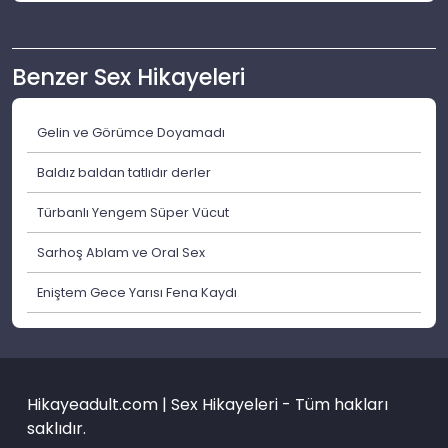
Benzer Sex Hikayeleri
Gelin ve Görümce Doyamadı
Baldız baldan tatlıdır derler
Türbanlı Yengem Süper Vücut
Sarhoş Ablam ve Oral Sex
Eniştem Gece Yarısı Fena Kaydı
Hikayeadult.com | Sex Hikayeleri - Tüm hakları
saklıdır.