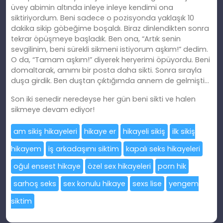
üvey abimin altında inleye inleye kendimi ona
siktiriyordum. Beni sadece o pozisyonda yaklaşık 10
dakika sikip göbeğime boşaldı. Biraz dinlendikten sonra
tekrar öpüşmeye başladık. Ben ona, “Artık senin
sevgilinim, beni sürekli sikmeni istiyorum aşkım!” dedim.
O da, “Tamam aşkım!” diyerek heryerimi öpüyordu. Beni
domaltarak, amımı bir posta daha sikti. Sonra sırayla
duşa girdik. Ben duştan çıktığımda annem de gelmişti…
Son iki senedir neredeyse her gün beni sikti ve halen
sikmeye devam ediyor!
am sikiş hikayeleri
hikaye er
hikayeli sikiş
ilk sikiş
hikayem
iş arkadaşımı siktim
kapalı seks hikayeleri
oğul ensest hikaye
özel sex hikayeleri
porn hik
sarhoş seks
sex konulu hikaye
sexs lise
yengem
siktim