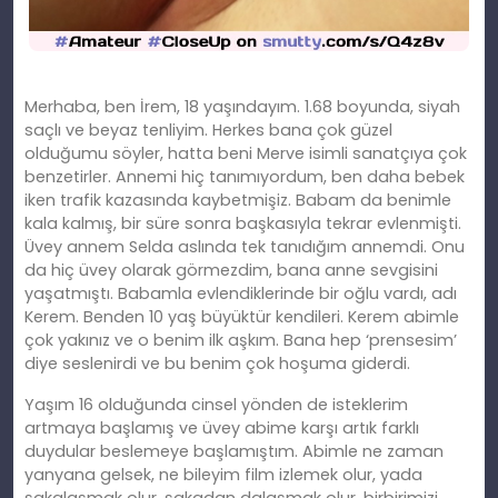
Merhaba, ben İrem, 18 yaşındayım. 1.68 boyunda, siyah
saçlı ve beyaz tenliyim. Herkes bana çok güzel
olduğumu söyler, hatta beni Merve isimli sanatçıya çok
benzetirler. Annemi hiç tanımıyordum, ben daha bebek
iken trafik kazasında kaybetmişiz. Babam da benimle
kala kalmış, bir süre sonra başkasıyla tekrar evlenmişti.
Üvey annem Selda aslında tek tanıdığım annemdi. Onu
da hiç üvey olarak görmezdim, bana anne sevgisini
yaşatmıştı. Babamla evlendiklerinde bir oğlu vardı, adı
Kerem. Benden 10 yaş büyüktür kendileri. Kerem abimle
çok yakınız ve o benim ilk aşkım. Bana hep ‘prensesim’
diye seslenirdi ve bu benim çok hoşuma giderdi.
Yaşım 16 olduğunda cinsel yönden de isteklerim
artmaya başlamış ve üvey abime karşı artık farklı
duydular beslemeye başlamıştım. Abimle ne zaman
yanyana gelsek, ne bileyim film izlemek olur, yada