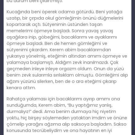
bu durum beni çıldırtmıştı.
Kucağında beni öperek odama götürdü. Beni yatağa
uzatıp, bir çırpıda okul gömleğimin önünü düğmelerini
kopartarak açtı. Sütyenimin üstünden taşan
memelerimi öpmeye başladı. Sonra yavaş yavaş
aşağılara inip, göbeğimi, bacaklarımı ve ayaklarımı
öpmeye başladı. Ben de hemen gömleğimi ve
sütyenimi çıkardım. Kerem abim bacaklarımdan
yukarıya yönelmiş, eteğimin altından amımı öpmeye ve
yalamaya başlamıştı. Aldığım zevk inanılmazdı. Çok
geçmeden inleye inleye orgazm oldum. Onun da yüzü
benim zevk sularımla sırılsıklam olmuştu. Gömleğimi alıp
ağzını yüzünü silerken, ben de o ara eteğimi çıkarıp
kenara attım.
Rahatça yalaması için bacaklarımı ayırıp amımı ona
sunduğumda, Kerem abim, “Bu yaptığımız yanlış,
durmalıyız!” dedi. Ama benim durmaya hiç niyetim
yoktu, hiç birşey söylemeden yataktan imdim ve önüne
çömelip yarağını ağzıma alıp saksoya başladım. Sakso
konusunda tecrübeliydim ve ona hayatının en iyi