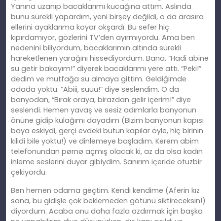
Yanına uzanıp bacaklarımı kucağına attım. Aslında
bunu sürekli yapardım, yeni birşey değildi, o da arasıra
ellerini ayaklarıma koyar okşardı. Bu sefer hiç
kıpırdamıyor, gözlerini TV’den ayırmıyordu. Ama ben
nedenini biliyordum, bacaklarımın altında sürekli
hareketlenen yarağını hissediyordum. Bana, “Hadi abine
su getir bakayım!” diyerek bacaklarımı yere attı. “Peki!”
dedim ve mutfağa su almaya gittim. Geldiğimde
odada yoktu. “Abiii, suuu!” diye seslendim. O da
banyodan, “Bırak oraya, birazdan gelir içerim!” diye
seslendi. Hemen yavaş ve sesiz adımlarla banyonun
önüne gidip kulağımı dayadım (Bizim banyonun kapısı
baya eskiydi, gerçi evdeki bütün kapılar öyle, hiç birinin
kilidi bile yoktu!) ve dinlemeye başladım. Kerem abim
telefonundan pørnø açmış olacak ki, az da olsa kadın
inleme seslerini duyar gibiydim. Sanırım içeride otuzbir
çekiyordu.
Ben hemen odama geçtim. Kendi kendime (Aferin kız
sana, bu gidişle çok beklemeden götünü siktireceksin!)
diyordum. Acaba onu daha fazla azdırmak için başka