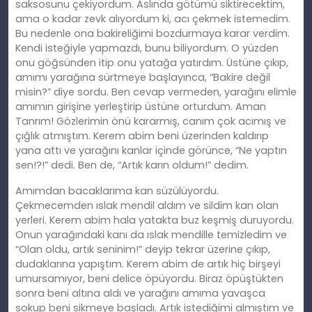
saksosunu çekiyordum. Aslında götümü siktirecektim,
ama o kadar zevk alıyordum ki, acı çekmek istemedim.
Bu nedenle ona bakireliğimi bozdurmaya karar verdim.
Kendi isteğiyle yapmazdı, bunu biliyordum. O yüzden
onu göğsünden itip onu yatağa yatırdım. Üstüne çıkıp,
amımı yarağına sürtmeye başlayınca, “Bakire değil
misin?” diye sordu. Ben cevap vermeden, yarağını elimle
amımın girişine yerleştirip üstüne orturdum. Aman
Tanrım! Gözlerimin önü kararmış, canım çok acımış ve
çığlık atmıştım. Kerem abim beni üzerinden kaldırıp
yana attı ve yarağını kanlar içinde görünce, “Ne yaptın
sen!?!” dedi. Ben de, “Artık karın oldum!” dedim.
Amımdan bacaklarıma kan süzülüyordu.
Çekmecemden ıslak mendil aldım ve sildim kan olan
yerleri. Kerem abim hala yatakta buz keşmiş duruyordu.
Onun yarağındaki kanı da ıslak mendille temizledim ve
“Olan oldu, artık seninim!” deyip tekrar üzerine çıkıp,
dudaklarına yapıştım. Kerem abim de artık hiç birşeyi
umursamıyor, beni delice öpüyordu. Biraz öpüştükten
sonra beni altına aldı ve yarağını amıma yavaşca
sokup beni sikmeye başladı. Artık istediğimi almıştım ve