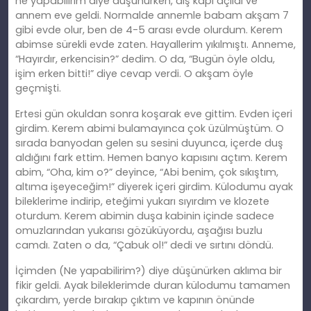
ne yapabilirim diye düşünürken, dış kapı açıldı ve
annem eve geldi. Normalde annemle babam akşam 7
gibi evde olur, ben de 4-5 arası evde olurdum. Kerem
abimse sürekli evde zaten. Hayallerim yıkılmıştı. Anneme,
“Hayırdır, erkencisin?” dedim. O da, “Bugün öyle oldu,
işim erken bitti!” diye cevap verdi. O akşam öyle
geçmişti.
Ertesi gün okuldan sonra koşarak eve gittim. Evden içeri
girdim. Kerem abimi bulamayınca çok üzülmüştüm. O
sırada banyodan gelen su sesini duyunca, içerde duş
aldığını fark ettim. Hemen banyo kapısını açtım. Kerem
abim, “Oha, kim o?” deyince, “Abi benim, çok sıkıştım,
altıma işeyeceğim!” diyerek içeri girdim. Külodumu ayak
bileklerime indirip, eteğimi yukarı sıyırdım ve klozete
oturdum. Kerem abimin duşa kabinin içinde sadece
omuzlarından yukarısı gözüküyordu, aşağısı buzlu
camdı. Zaten o da, “Çabuk ol!” dedi ve sırtını döndü.
İçimden (Ne yapabilirim?) diye düşünürken aklıma bir
fikir geldi. Ayak bileklerimde duran külodumu tamamen
çıkardım, yerde bırakıp çıktım ve kapının önünde