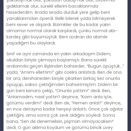
şakalaşmak olur, şakadan dalaşmak olur, birbirimizi
gıdıklamak olur, sürekli ellerini bacaklarımda
hissederdim. Arada sırada durduk yere gelip beni
yanaklarımdan öperdi. Belki bilerek yada bilmeyerek
beni sever ve okşardı. Bizimkiler de bu kadar yakın
olmamızı normal olarak karşılardı, çünkü normal abi-
kardeş gibi büyümüştük. Beni azdıran da abimle
yaşadığım bu olaylardı.
Sınıf ve aynı zamanda en yakın arkadaşım Didem,
okuldan biriyle çıkmaya başlamıştı. Bana sürekli
aralarında geçen ilişkinden bahseder, “Bugün öpüştük…”
yada, “Amımı ellettim!” gibi özelini anlatırdı. Ben de ona
bir ara, dershaneden biriyle çıkarken birkaç kez onunla
öpüşüp, sakso çektiğimden bahsetmiştim. Didem bir
gün beni kenara çekip, “Onunla yattım!” dedi. Ben,
“Anlamadım, nasıl yattın? deyince, “Kızım anla işte,
götümü verdim!” dedi. Ben de, “Hemen anlat!” deyince,
en ince detayına kadar herşeyi anlattı. Önce çok ağrılar
çektiğini, ama sonra çok zevk aldığını söyledi. Sonra
bana, “Sen de denemelisin, pişman olmayacaksın!”
dedi. O gün aklıma koydum ve götümü biricik üvey