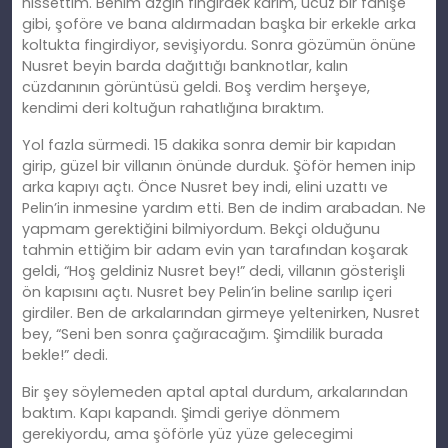
hissettim. Benim azgın fingirdek karım, ucuz bir fahişe
gibi, şoföre ve bana aldırmadan başka bir erkekle arka
koltukta fingirdiyor, sevişiyordu. Sonra gözümün önüne
Nusret beyin barda dağıttığı banknotlar, kalın
cüzdanının görüntüsü geldi. Boş verdim herşeye,
kendimi deri koltuğun rahatlığına bıraktım.
Yol fazla sürmedi. 15 dakika sonra demir bir kapıdan
girip, güzel bir villanın önünde durduk. Şöför hemen inip
arka kapıyı açtı. Önce Nusret bey indi, elini uzattı ve
Pelin’in inmesine yardım etti. Ben de indim arabadan. Ne
yapmam gerektiğini bilmiyordum. Bekçi olduğunu
tahmin ettiğim bir adam evin yan tarafından koşarak
geldi, “Hoş geldiniz Nusret bey!” dedi, villanın gösterişli
ön kapısını açtı. Nusret bey Pelin’in beline sarılıp içeri
girdiler. Ben de arkalarından girmeye yeltenirken, Nusret
bey, “Seni ben sonra çağıracağım. Şimdilik burada
bekle!” dedi.
Bir şey söylemeden aptal aptal durdum, arkalarından
baktım. Kapı kapandı. Şimdi geriye dönmem
gerekiyordu, ama şöförle yüz yüze gelecegimi