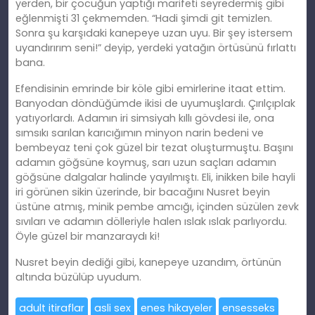
yerden, bir çocuğun yaptığı marifeti seyredermiş gibi
eğlenmişti 31 çekmemden. “Hadi şimdi git temizlen.
Sonra şu karşıdaki kanepeye uzan uyu. Bir şey istersem
uyandırırım seni!” deyip, yerdeki yatağın örtüsünü fırlattı
bana.
Efendisinin emrinde bir köle gibi emirlerine itaat ettim.
Banyodan döndüğümde ikisi de uyumuşlardı. Çırılçıplak
yatıyorlardı. Adamın iri simsiyah kıllı gövdesi ile, ona
sımsıkı sarılan karıcığımın minyon narin bedeni ve
bembeyaz teni çok güzel bir tezat oluşturmuştu. Başını
adamın göğsüne koymuş, sarı uzun saçları adamın
göğsüne dalgalar halinde yayılmıştı. Eli, inikken bile hayli
iri görünen sikin üzerinde, bir bacağını Nusret beyin
üstüne atmış, minik pembe amcığı, içinden süzülen zevk
sıvıları ve adamın dölleriyle halen ıslak ıslak parlıyordu.
Öyle güzel bir manzaraydı ki!
Nusret beyin dediği gibi, kanepeye uzandım, örtünün
altında büzülüp uyudum.
adult itiraflar
asli sex
enes hikayeler
ensesseks