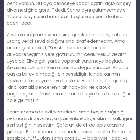
benziyorsun. Buraya gelinceye kadar ağzını açıp bir şey
diyemediğine göre…” dedi. Sonra aynı gülümsemeyle,
“Nusret bey senin hatundan hoşlanırsa seni de ihya
eder!” dedi.
Zevk alacağımı söylemesine gerek olmadığını, zaten o
utanç verici zevki aldığımı ona itiraf edemedim. Ama
anlamış olacak ki, “Sessiz olursan seni onları
duyabileceğimiz yere götürürüm.” dedi. “Peki…” dedim
uysalca. Eliyle gel işareti yaparak yürümeye başladı.
Arkasına takıldım. Evin arkasına doğru yürüdük. Etrafta
başka bir ev olmadığı için sessizliğin içinde karımın
haykırmaları duyulmaya başladı. Hafif bir ışığın geldiği
ikinci kattaki pencerenin altındaydık. Ne çabuk
başlamışlardı. Nasıl hemen karım böyle bas bas bağırır
hale gelmişti?
Karım normalde sikilirken inlerdi, ama böyle bağırdığı
pek nadirdi. Zevk haykırışları yükseldikçe sikimin kalktığını,
sertleştiğini hissettim. Şöförün de eli de apış arasına
gitmişti. Pantolonunun üzerinden sikini düzeltti. Sonra da
sessizce, “Üff… Ulan senin orospu iyi bağırıyor!” dedi ve