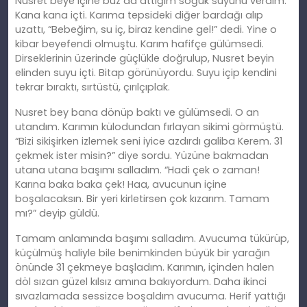
Nusret beye içine buz da attığım soğuk suyunu verdim.
Kana kana içti. Karıma tepsideki diğer bardağı alıp
uzattı, “Bebeğim, su iç, biraz kendine gel!” dedi. Yine o
kibar beyefendi olmuştu. Karım hafifçe gülümsedi.
Dirseklerinin üzerinde güçlükle doğrulup, Nusret beyin
elinden suyu içti. Bitap görünüyordu. Suyu içip kendini
tekrar bıraktı, sırtüstü, çırılçıplak.
Nusret bey bana dönüp baktı ve gülümsedi. O an
utandım. Karımın külodundan fırlayan sikimi görmüştü.
“Bizi sikişirken izlemek seni iyice azdırdı galiba Kerem. 31
çekmek ister misin?” diye sordu. Yüzüne bakmadan
utana utana başımı salladım. “Hadi çek o zaman!
Karına baka baka çek! Haa, avucunun içine
boşalacaksın. Bir yeri kirletirsen çok kızarım. Tamam
mı?” deyip güldü.
Tamam anlamında başımı salladım. Avucuma tükürüp,
küçülmüş haliyle bile benimkinden büyük bir yarağın
önünde 31 çekmeye başladım. Karımın, içinden halen
döl sızan güzel kılsız amına bakıyordum. Daha ikinci
sıvazlamada sessizce boşaldım avucuma. Herif yattığı