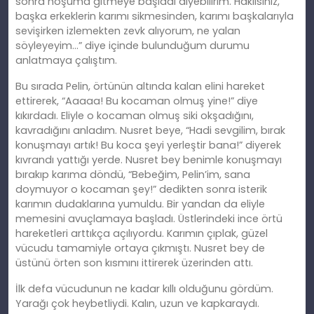
sonra hoşuma gitmeye başladı diyebilirim. Haklısınız,
başka erkeklerin karımı sikmesinden, karımı başkalarıyla
sevişirken izlemekten zevk alıyorum, ne yalan
söyleyeyim…” diye içinde bulunduğum durumu
anlatmaya çalıştım.
Bu sırada Pelin, örtünün altında kalan elini hareket
ettirerek, “Aaaaa! Bu kocaman olmuş yine!” diye
kıkırdadı. Eliyle o kocaman olmuş siki okşadığını,
kavradığını anladım. Nusret beye, “Hadi sevgilim, bırak
konuşmayı artık! Bu koca şeyi yerleştir bana!” diyerek
kıvrandı yattığı yerde. Nusret bey benimle konuşmayı
bırakıp karıma döndü, “Bebeğim, Pelin’im, sana
doymuyor o kocaman şey!” dedikten sonra isterik
karımın dudaklarına yumuldu. Bir yandan da eliyle
memesini avuçlamaya başladı. Üstlerindeki ince örtü
hareketleri arttıkça açılıyordu. Karımın çıplak, güzel
vücudu tamamiyle ortaya çıkmıştı. Nusret bey de
üstünü örten son kısmını ittirerek üzerinden attı.
İlk defa vücudunun ne kadar kıllı olduğunu gördüm.
Yarağı çok heybetliydi. Kalın, uzun ve kapkaraydı.