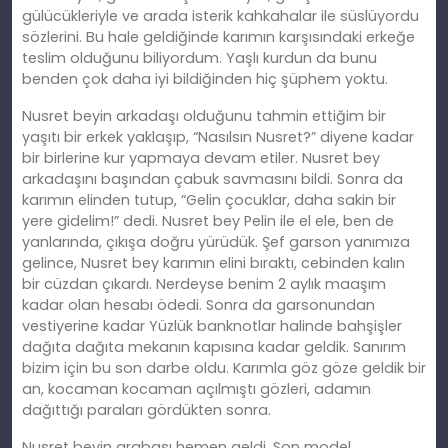
gülücükleriyle ve arada isterik kahkahalar ile süslüyordu
sözlerini. Bu hale geldiğinde karımın karşısındaki erkeğe
teslim olduğunu biliyordum. Yaşlı kurdun da bunu
benden çok daha iyi bildiğinden hiç şüphem yoktu.
Nusret beyin arkadaşı olduğunu tahmin ettiğim bir
yaşıtı bir erkek yaklaşıp, “Nasılsın Nusret?” diyene kadar
bir birlerine kur yapmaya devam etiler. Nusret bey
arkadaşını başından çabuk savmasını bildi. Sonra da
karımın elinden tutup, “Gelin çocuklar, daha sakin bir
yere gidelim!” dedi. Nusret bey Pelin ile el ele, ben de
yanlarında, çıkışa doğru yürüdük. Şef garson yanımıza
gelince, Nusret bey karımın elini bıraktı, cebinden kalın
bir cüzdan çıkardı. Nerdeyse benim 2 aylık maaşım
kadar olan hesabı ödedi. Sonra da garsonundan
vestiyerine kadar Yüzlük banknotlar halinde bahşişler
dağıta dağıta mekanın kapısına kadar geldik. Sanırım
bizim için bu son darbe oldu. Karımla göz göze geldik bir
an, kocaman kocaman açılmıştı gözleri, adamın
dağıttığı paraları gördükten sonra.
Nusret beyin arabası hemen geldi. Son model,