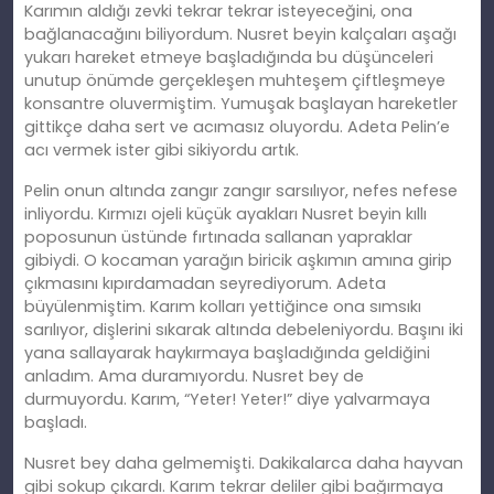
Karımın aldığı zevki tekrar tekrar isteyeceğini, ona
bağlanacağını biliyordum. Nusret beyin kalçaları aşağı
yukarı hareket etmeye başladığında bu düşünceleri
unutup önümde gerçekleşen muhteşem çiftleşmeye
konsantre oluvermiştim. Yumuşak başlayan hareketler
gittikçe daha sert ve acımasız oluyordu. Adeta Pelin’e
acı vermek ister gibi sikiyordu artık.
Pelin onun altında zangır zangır sarsılıyor, nefes nefese
inliyordu. Kırmızı ojeli küçük ayakları Nusret beyin kıllı
poposunun üstünde fırtınada sallanan yapraklar
gibiydi. O kocaman yarağın biricik aşkımın amına girip
çıkmasını kıpırdamadan seyrediyorum. Adeta
büyülenmiştim. Karım kolları yettiğince ona sımsıkı
sarılıyor, dişlerini sıkarak altında debeleniyordu. Başını iki
yana sallayarak haykırmaya başladığında geldiğini
anladım. Ama duramıyordu. Nusret bey de
durmuyordu. Karım, “Yeter! Yeter!” diye yalvarmaya
başladı.
Nusret bey daha gelmemişti. Dakikalarca daha hayvan
gibi sokup çıkardı. Karım tekrar deliler gibi bağırmaya