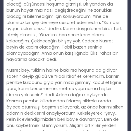
olacağı düşüncesi hoşuma gitmişti. Bir yandan da
bunun hayatımızı nasıl değiştireceğini, ne zorlukları
olacağını bilemediğim için korkuyordum. Yine de
olumsuz bir şey demeye cesaret edemedim, “Siz nasıl
uygun bulursanız…” dedim. Karım duygularımı biraz fark
etmiş olmalı ki, “Güzelim, ben senin karın olarak
kalacağım. Çekineceğin bir şey yok. Sadece Nusret
beyin de kadını olacağım. Tabii bazen seninle
olamayacağım. Ama onun karşılığında lüks, rahat bir
hayatımız olacak!” dedi.
Nusret bey, “Sikinin haline bakılırsa hoşuna da gidiyor
zaten!” deyip güldü ve “Hadi itiraf et Keremcim, karının
pembe külodunu giyip yanımıza gelmeyi kabul ettiğine
göre, karını becermeme, metres yapmama hiç bir
itirazın yok senin!” dedi. Adam doğru söylüyordu.
Karımın pembe külodundan fırlamış sikimle orada
öylece oturmuş, başımı sallayarak, az önce karımı siken
adamın dediklerini onaylıyordum. Kekeleyerek, “Şeyy…
Pelin ilk evlendiğimizden beri böyle davranıyor. Ben de
onu kaybetmek istemiyorum. Alıştım artık. Bir yerden