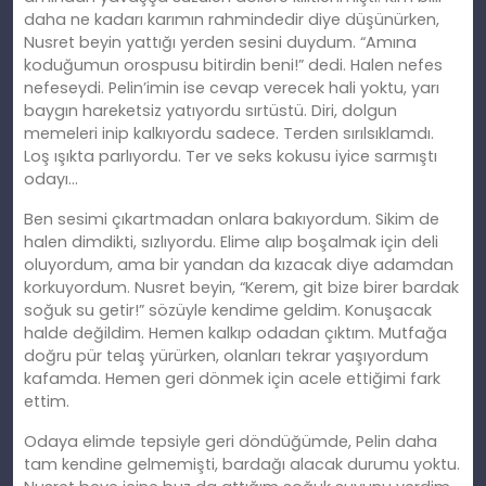
daha ne kadarı karımın rahmindedir diye düşünürken,
Nusret beyin yattığı yerden sesini duydum. “Amına
koduğumun orospusu bitirdin beni!” dedi. Halen nefes
nefeseydi. Pelin’imin ise cevap verecek hali yoktu, yarı
baygın hareketsiz yatıyordu sırtüstü. Diri, dolgun
memeleri inip kalkıyordu sadece. Terden sırılsıklamdı.
Loş ışıkta parlıyordu. Ter ve seks kokusu iyice sarmıştı
odayı…
Ben sesimi çıkartmadan onlara bakıyordum. Sikim de
halen dimdikti, sızlıyordu. Elime alıp boşalmak için deli
oluyordum, ama bir yandan da kızacak diye adamdan
korkuyordum. Nusret beyin, “Kerem, git bize birer bardak
soğuk su getir!” sözüyle kendime geldim. Konuşacak
halde değildim. Hemen kalkıp odadan çıktım. Mutfağa
doğru pür telaş yürürken, olanları tekrar yaşıyordum
kafamda. Hemen geri dönmek için acele ettiğimi fark
ettim.
Odaya elimde tepsiyle geri döndüğümde, Pelin daha
tam kendine gelmemişti, bardağı alacak durumu yoktu.