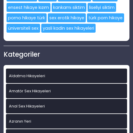
ensest hikaye kızım
kankamı siktim
liseliyi siktim
porno hikaye türk
sex erotik hikaye
türk porn hikaye
üniversiteli sex
yasli kadin sex hikayeleri
Kategoriler
Aldatma Hikayeleri
Amatör Sex Hikayeleri
Anal Sex Hikayeleri
Azranın Yeri