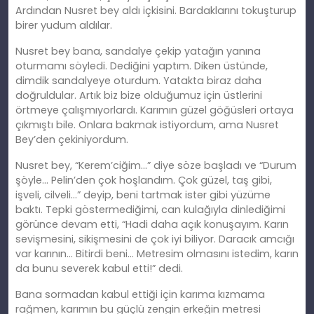
Ardından Nusret bey aldı içkisini. Bardaklarını tokuşturup
birer yudum aldılar.
Nusret bey bana, sandalye çekip yatağın yanına
oturmamı söyledi. Dediğini yaptım. Diken üstünde,
dimdik sandalyeye oturdum. Yatakta biraz daha
doğruldular. Artık biz bize olduğumuz için üstlerini
örtmeye çalışmıyorlardı. Karımın güzel göğüsleri ortaya
çıkmıştı bile. Onlara bakmak istiyordum, ama Nusret
Bey’den çekiniyordum.
Nusret bey, “Kerem’ciğim…” diye söze başladı ve “Durum
şöyle… Pelin’den çok hoşlandım. Çok güzel, taş gibi,
işveli, cilveli…” deyip, beni tartmak ister gibi yüzüme
baktı. Tepki göstermediğimi, can kulağıyla dinlediğimi
görünce devam etti, “Hadi daha açık konuşayım. Karın
sevişmesini, sikişmesini de çok iyi biliyor. Daracık amcığı
var karının… Bitirdi beni… Metresim olmasını istedim, karın
da bunu severek kabul etti!” dedi.
Bana sormadan kabul ettiği için karıma kızmama
rağmen, karımın bu güçlü zengin erkeğin metresi