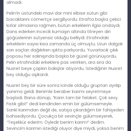
almadı.
Pelin’in üstündeki mavi dar mini elbise sütun gibi
bacaklarını cömertçe sergiliyordu. Etrafta başka çekici
kızlar olmasına rağmen, bütün erkeklerin ilgisi ondaydı.
Dans ederken incecik kumaşın altında titreyen diri
göğüslerinin sütyensiz olduğu belliydi. Etrafındaki
erkeklerin sayısı kısa zamanda üç olmuştu. Uzun dalgalı
sarı saçları dağılırken ışıkta parlıyordu. Yuvarlacık çıkık
poposu her salınışında başka bir güzel görünüyordu.
Pelin etrafındaki erkeklere pas verirken, ara sıra da
Nusret beye çapkın bakışlar atıyordu. İstediğinin Nusret
bey olduğu aşikardı.
Nusret bey bir süre sonra icinde olduğu gruptan ayrılıp
yanıma geldi. Benimle beraber karımı seyretmeye
başladı. Bana dönüp, “Karın tam bir felaket. Çok sexy.
Fıstık gibi!” dedi kendinden emin bir gülümsemeyle.
Sanki karımdan değil de, satışa çıkardığım bir fahişeden
bahsediyordu. Çocukça bir sevinçle gülümseyerek,
“Teşekkür ederim. Öyledir benim karım!” dedim.
Sevincim karımın istediği oluyor diye miydi, yoksa benim