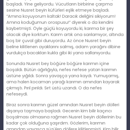
başladı. Yine geliyordu. Vücutların birbirine çarpma
sesine Nusret beyin küfürleri eşlik etmeye başladı.
“Amına koyuyorum kaltak! Daracık deliğini sikiyorum!
Amına koduğumun orospusu!” diyerek o da kendini
kaybetmişti. Öyle güçlü koyuyordu ki, karıma bir şey
olacak diye korktum. Karım artık ona sarılamıyor, altında
boş bir çuval gibi duruyordu. Az önce Nusret beyin
beline kilitlenen ayaklarını salmış, adam yarağını dibine
vurdukça bacakları kukla gibi iki yana sallanıyordu.
Sonunda Nusret bey böğüre böğüre karımın içine
boşaldı. Bütün ağırlığıyla, nefes nefese yatan karımın
üstüne yığıldı. Sonra yavaşça yana kaydı. Yumuşamış,
ama halen kocaman yarağı karımın amından kayarak
çıkmıştı. Pırıl pırıldı. Sırt üstü uzandı. O da nefes
nefeseydi.
Biraz sonra karımın güzel amından Nusret beyin dölleri
dışarıya taşmaya başladı. Gecenin kim bilir kaçıncı
boşalması olmasına rağmen Nusret beyin döllerinin bu
kadar çok olduğuna şaşırdım. Gözlerim, karımın
amından yavaşça süzülen döllere kilitlenmişti. Kim bilir