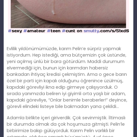
Evlilik yıldönümümüzde, karım Pelin’e sürpriz yapmak
istiyordum. Hep istediği, ama bütçemizin çok üstünde,
yeni açılmış ünlü bir bara götürdüm. Maddi durumum
elvermediği için, bunun için karımdan habersiz
bankadan ihtiyaç kredisi çekmiştim. Ama o gece barın
özel bir parti için kapalı olduğunu öğrenince üzülmüş,
kapıdaki görevliyi ikna edip girmeye çalışıyorduk. O
sırada yanımızda beliren iyi giyimli orta yaşlı bir adam,
kapıdaki görevliye, “Onlar benimle beraberler!” deyince,
görevli elindeki listeye bile bakmadan yana çekildi…
Adamla birlikte içeri giriverdik. Çok sevinmiştik. İltimaslı
bir durumda olmak da çok hoşumuza gitmişti. Pelin’le
birbirimize bakıp gülüyorduk. Karım Pelin varlıklı bir