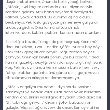
düşünerek utandım. Onun da bekleyeceği belliydi.
Şöförün, “Gel koçum arabada otur!” diyen sesiyle
kendime geldim. Artık bana beyefendi demiyordu.
Patronu yoktu ortalıkta. Bu duruma aşina olduğu
besbelliydi. Pek fazla göz göze gelmemeye çalışarak
arabaya girdim. Onunla muhattap olmak
istemiyordum. Süklüm püklüm, konuşmadan oturdum.
Sessizliği o bozdu, “Yenge de pek hoşmuş. Karın mı?”
dedi. İsteksizce, “Evet…” dedim. Şöför, “Nusret bey böyle
ufak tefek genç kızlara bayılır. Çoğu zaman böylesi
çıkmıyor. Onun için keyifli görünüyor bu akşam…” dedi.
Karımın güzelliği, sexyliği onun da hoşuna gitmişti sanki.
Hoş, Pelin’in, aynı anda hem masum bakire, hem sexy
fahişe olabilen görüntüsünü görüp de iç geçirmeyen,
siki kalkmayan erkeğe rastlamamıştım ya…
Şöför, “Zor geliyor mu sana?” diye sordu. Sesinde
samimiyet ve sıcaklık vardı. Biraz daha yakın hissettim
kendimi ona. Birinin yakınlığına ihtiyacım vardı açıkcası.
“Eh, tabii ağır geliyor…” dedim. Şöför babacan bir
gülüşle, “Alışırsın oğlum, zevk de alırsın. Sen öyle birine