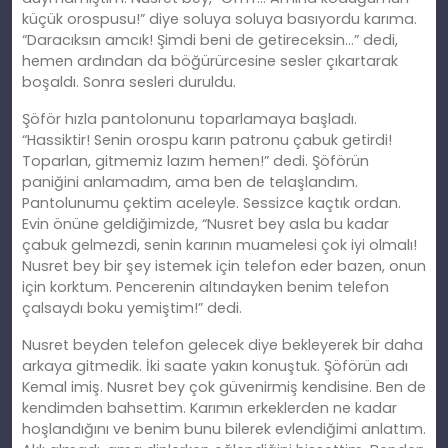
küçük orospusu!” diye soluya soluya basıyordu karıma.
“Daracıksın amcık! Şimdi beni de getireceksin…” dedi,
hemen ardından da böğürürcesine sesler çıkartarak
boşaldı. Sonra sesleri duruldu.
Şöför hızla pantolonunu toparlamaya başladı.
“Hassiktir! Senin orospu karın patronu çabuk getirdi!
Toparlan, gitmemiz lazım hemen!” dedi. Şöförün
paniğini anlamadım, ama ben de telaşlandım.
Pantolunumu çektim aceleyle. Sessizce kaçtık ordan.
Evin önüne geldiğimizde, “Nusret bey asla bu kadar
çabuk gelmezdi, senin karının muamelesi çok iyi olmalı!
Nusret bey bir şey istemek için telefon eder bazen, onun
için korktum. Pencerenin altındayken benim telefon
çalsaydı boku yemiştim!” dedi.
Nusret beyden telefon gelecek diye bekleyerek bir daha
arkaya gitmedik. İki saate yakın konuştuk. Şöförün adı
Kemal imiş. Nusret bey çok güvenirmiş kendisine. Ben de
kendimden bahsettim. Karımın erkeklerden ne kadar
hoşlandığını ve benim bunu bilerek evlendiğimi anlattım.