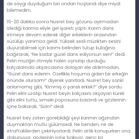
de saygı duyduğum biri ondan hoşlandı diye miydi
bilemedim.
15-20 dakika sonra Nusret bey gözünü ayırmadan
izlediği karıma eliyle gel işareti yaptı. Karım dans
etmeye devam ederek diğer erkeklerin arasından
süzülüp yanımıza geldi. Yüksek sesli müzikten sesini
duyurabilmek için karımı belinden tutup kulağına
bağırarak, “Ne kadar güzel dans ediyorsun sen!” dedi.
Pelin müziğin ritmiyle halen oynatıp durduğu
kalçalarında okşarcasına dolaşan ele aldırmadan,
“Güzel dans ederim. Özellikle hoşuma giden bir erkeğin
önünde olursam!” diyerek yanıtladı. Nusret bey sanki
anlamamış gibi, “Kimmiş o şanslı erkek?” diye sordu.
Pelin elini uzatıp Nusret beyin kalçasını okşayan kürek
gibi elini tuttu, sımsıkı poposuna bastırdı ve gözlerinin
içine bakarak, “Sizin!” dedi.
Nusret bey zaten görebildiği şeyi karımın ağzından
duymaktan mutlu gülümsedi. Ne benden, ne de
etraftakilerden çekiniyorlardı. Pelin artık konuşurken ona
dokunuyor, gözlerinin içine bakıyor, genç kız