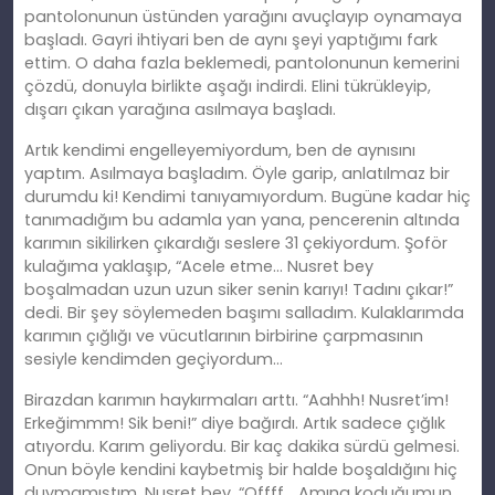
pantolonunun üstünden yarağını avuçlayıp oynamaya
başladı. Gayri ihtiyari ben de aynı şeyi yaptığımı fark
ettim. O daha fazla beklemedi, pantolonunun kemerini
çözdü, donuyla birlikte aşağı indirdi. Elini tükrükleyip,
dışarı çıkan yarağına asılmaya başladı.
Artık kendimi engelleyemiyordum, ben de aynısını
yaptım. Asılmaya başladım. Öyle garip, anlatılmaz bir
durumdu ki! Kendimi tanıyamıyordum. Bugüne kadar hiç
tanımadığım bu adamla yan yana, pencerenin altında
karımın sikilirken çıkardığı seslere 31 çekiyordum. Şoför
kulağıma yaklaşıp, “Acele etme… Nusret bey
boşalmadan uzun uzun siker senin karıyı! Tadını çıkar!”
dedi. Bir şey söylemeden başımı salladım. Kulaklarımda
karımın çığlığı ve vücutlarının birbirine çarpmasının
sesiyle kendimden geçiyordum…
Birazdan karımın haykırmaları arttı. “Aahhh! Nusret’im!
Erkeğimmm! Sik beni!” diye bağırdı. Artık sadece çığlık
atıyordu. Karım geliyordu. Bir kaç dakika sürdü gelmesi.
Onun böyle kendini kaybetmiş bir halde boşaldığını hiç
duymamıştım. Nusret bey, “Offff… Amına koduğumun