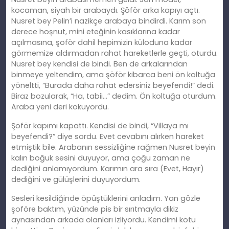
kocaman, siyah bir arabaydı. Şöför arka kapıyı açtı.
Nusret bey Pelin’i nazikçe arabaya bindirdi. Karım son
derece hoşnut, mini eteğinin kasıklarına kadar
açılmasına, şoför dahil hepimizin küloduna kadar
görmemize aldırmadan rahat hareketlerle geçti, oturdu.
Nusret bey kendisi de bindi. Ben de arkalarından
binmeye yeltendim, ama şöför kibarca beni ön koltuğa
yöneltti, “Burada daha rahat edersiniz beyefendi!” dedi.
Biraz bozularak, “Ha, tabii…” dedim. Ön koltuğa oturdum.
Araba yeni deri kokuyordu.
Şöför kapımı kapattı. Kendisi de bindi, “Villaya mı
beyefendi?” diye sordu. Evet cevabını alırken hareket
etmiştik bile. Arabanın sessizliğine rağmen Nusret beyin
kalın boğuk sesini duyuyor, ama çoğu zaman ne
dediğini anlamıyordum. Karımın ara sıra (Evet, Hayır)
dediğini ve gülüşlerini duyuyordum.
Sesleri kesildiğinde öpüştüklerini anladım. Yan gözle
şoföre baktım, yüzünde pis bir sırıtmayla dikiz
aynasından arkada olanları izliyordu. Kendimi kötü