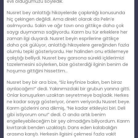
evli olduğumuzu söyledik.
Nusret bey anlattığı hikayelerde çapkınlığı konusunda
hiç çekingen değildi. Ama direkt olarak da Pelin’e
asılmıyordu. Sakin ve ağır tavrı ona gittikçe daha çok
saygı duymamızı sağlıyordu. Karım bu tür erkeklere her
zaman ilgi duyardı. Nusret beyin esprilerine gittikçe
daha çok gülüyor, anlattığı hikayelere gereğinden fazla
olumlu tepki gösteriyordu. Her halinden onu etkilemeye
çalıştığı belliydi. Nusret bey garsona sürekli içkilerimizi
tazelemesini söylerken, bize gösterdiği ilginin benim de
hoşuma gittiğini hissettim…
Nusret bey bir ara bize, “Siz keyfinize bakın, ben biraz
ayrılacağım!” dedi. Yakınımızdaki bir grubun yanına gitti.
Onlar konuşurken uzaktan seyretmeye başladık. Herkes
ne kadar saygı gösteriyor, önem veriyordu Nusret beye.
Karım gözlerini ona dikmiş, “Ne kadar etkileyici biri. Deli
gibi istiyorum onu!” dedi. O anda artık benim
engelleyebileceğim bir şey olmadığını biliyordum. Karım
kıvırtarak benden uzaklaştı. Dans eden kalabalığın
arasına karıştı. Herkesin ilgisini çekmesi fazla vakit