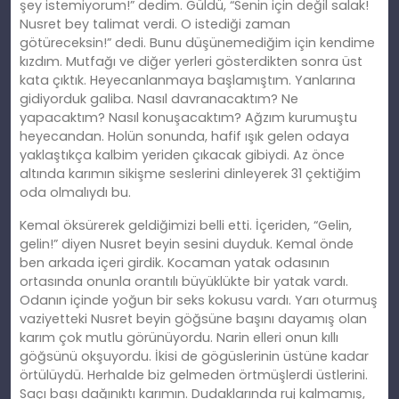
şey istemiyorum!” dedim. Güldü, “Senin için değil salak!
Nusret bey talimat verdi. O istediği zaman
götüreceksin!” dedi. Bunu düşünemediğim için kendime
kızdım. Mutfağı ve diğer yerleri gösterdikten sonra üst
kata çıktık. Heyecanlanmaya başlamıştım. Yanlarına
gidiyorduk galiba. Nasıl davranacaktım? Ne
yapacaktım? Nasıl konuşacaktım? Ağzım kurumuştu
heyecandan. Holün sonunda, hafif ışık gelen odaya
yaklaştıkça kalbim yeriden çıkacak gibiydi. Az önce
altında karımın sikişme seslerini dinleyerek 31 çektiğim
oda olmalıydı bu.
Kemal öksürerek geldiğimizi belli etti. İçeriden, “Gelin,
gelin!” diyen Nusret beyin sesini duyduk. Kemal önde
ben arkada içeri girdik. Kocaman yatak odasının
ortasında onunla orantılı büyüklükte bir yatak vardı.
Odanın içinde yoğun bir seks kokusu vardı. Yarı oturmuş
vaziyetteki Nusret beyin göğsüne başını dayamış olan
karım çok mutlu görünüyordu. Narin elleri onun kıllı
göğsünü okşuyordu. İkisi de gögüslerinin üstüne kadar
örtülüydü. Herhalde biz gelmeden örtmüşlerdi üstlerini.
Saçı başı dağınıktı karımın. Dudaklarında ruj kalmamış,