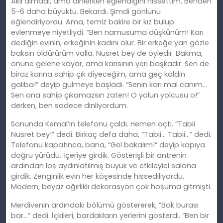
Aklı almadı, ama dinlerken eğlendiğini hissettim. Benden
5-6 daha büyüktü. Bekardı. Şimdi gönlünü
eğlendiriyordu. Ama, temiz bakire bir kız bulup
evlenmeye niyetliydi. “Ben namusuma düşkünüm! Karı
dediğin evinin, erkeğinin kadını olur. Bir erkeğe yan gözle
baksın öldürürüm valla. Nusret bey de öyledir. Bakma,
önüne gelene kayar, ama karısının yeri başkadır. Sen de
biraz karına sahip çık diyeceğim, ama geç kaldın
galiba!” deyip gülmeye başladı. “Senin karı mal canım…
Sen ona sahip çıkamazsın zaten! O yolun yolcusu o!”
derken, ben sadece dinliyordum.
Sonunda Kemal’in telefonu çaldı. Hemen açtı. “Tabii
Nusret bey!” dedi. Birkaç defa daha, “Tabii… Tabii…” dedi.
Telefonu kapatınca, bana, “Gel bakalım!” deyip kapıya
doğru yürüdü. İçeriye girdik. Gösterişli bir antrenin
ardından loş aydınlatılmış büyük ve etkileyici salona
girdik. Zenginlik evin her köşesinde hissediliyordu.
Modern, beyaz ağırlıklı dekorasyon çok hoşuma gitmişti.
Merdivenin ardındaki bölümü göstererek, “Bak burası
bar…” dedi. İçkileri, bardakların yerlerini gösterdi. “Ben bir