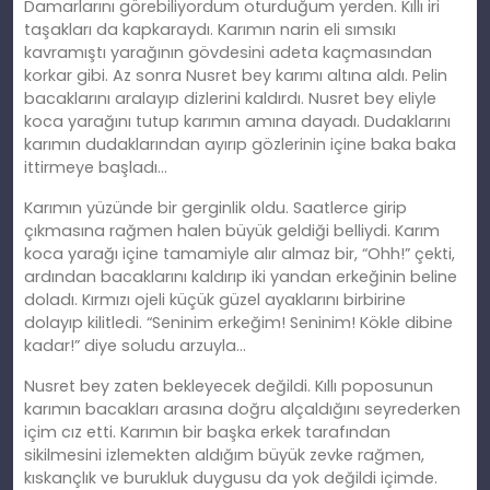
Damarlarını görebiliyordum oturduğum yerden. Kıllı iri
taşakları da kapkaraydı. Karımın narin eli sımsıkı
kavramıştı yarağının gövdesini adeta kaçmasından
korkar gibi. Az sonra Nusret bey karımı altına aldı. Pelin
bacaklarını aralayıp dizlerini kaldırdı. Nusret bey eliyle
koca yarağını tutup karımın amına dayadı. Dudaklarını
karımın dudaklarından ayırıp gözlerinin içine baka baka
ittirmeye başladı…
Karımın yüzünde bir gerginlik oldu. Saatlerce girip
çıkmasına rağmen halen büyük geldiği belliydi. Karım
koca yarağı içine tamamiyle alır almaz bir, “Ohh!” çekti,
ardından bacaklarını kaldırıp iki yandan erkeğinin beline
doladı. Kırmızı ojeli küçük güzel ayaklarını birbirine
dolayıp kilitledi. “Seninim erkeğim! Seninim! Kökle dibine
kadar!” diye soludu arzuyla…
Nusret bey zaten bekleyecek değildi. Kıllı poposunun
karımın bacakları arasına doğru alçaldığını seyrederken
içim cız etti. Karımın bir başka erkek tarafından
sikilmesini izlemekten aldığım büyük zevke rağmen,
kıskançlık ve burukluk duygusu da yok değildi içimde.