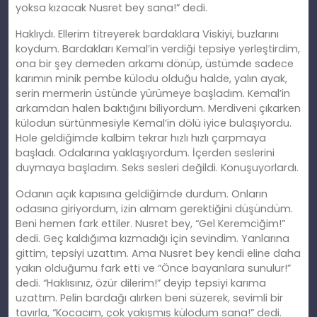
yoksa kızacak Nusret bey sana!” dedi.
Haklıydı. Ellerim titreyerek bardaklara Viskiyi, buzlarını
koydum. Bardakları Kemal’in verdiği tepsiye yerleştirdim,
ona bir şey demeden arkamı dönüp, üstümde sadece
karımın minik pembe külodu olduğu halde, yalın ayak,
serin mermerin üstünde yürümeye başladım. Kemal’in
arkamdan halen baktığını biliyordum. Merdiveni çıkarken
külodun sürtünmesiyle Kemal’in dölü iyice bulaşıyordu.
Hole geldiğimde kalbim tekrar hızlı hızlı çarpmaya
başladı. Odalarına yaklaşıyordum. İçerden seslerini
duymaya başladım. Seks sesleri değildi. Konuşuyorlardı.
Odanın açık kapısına geldiğimde durdum. Onların
odasına giriyordum, izin almam gerektiğini düşündüm.
Beni hemen fark ettiler. Nusret bey, “Gel Keremciğim!”
dedi. Geç kaldığıma kızmadığı için sevindim. Yanlarına
gittim, tepsiyi uzattım. Ama Nusret bey kendi eline daha
yakın olduğumu fark etti ve “Önce bayanlara sunulur!”
dedi. “Haklısınız, özür dilerim!” deyip tepsiyi karıma
uzattım. Pelin bardağı alırken beni süzerek, sevimli bir
tavırla, “Kocacım, çok yakışmış külodum sana!” dedi.