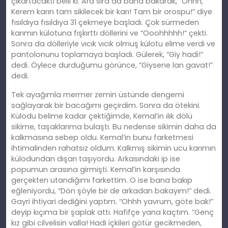
çıkartacaktı belli ki. Ara sıra da bana bakarak, “Ohhh,
Kerem karın tam sikilecek bir karı! Tam bir orospu!” diye
fısıldıya fısıldıya 31 çekmeye başladı. Çok sürmeden
karımın külotuna fışkırttı döllerini ve “Ooohhhhh!” çekti.
Sonra da dölleriyle vıcık vıcık olmuş külotu elime verdi ve
pantolonunu toplamaya başladı. Gülerek, “Giy hadi!”
dedi. Öylece durduğumu görünce, “Giysene lan gavat!”
dedi.
Tek ayağımla mermer zemin üstünde dengemi
sağlayarak bir bacağımı geçirdim. Sonra da ötekini.
Külodu belime kadar çektiğimde, Kemal’in ılık dölü
sikime, taşaklarıma bulaştı. Bu nedense sikimin daha da
kalkmasına sebep oldu. Kemal’in bunu farketmesi
ihtimalinden rahatsız oldum. Kalkmış sikimin ucu karımın
külodundan dışarı taşıyordu. Arkasındaki ip ise
popumun arasına girmişti. Kemal’in karşısında
gerçekten utandığımı farkettim. O ise bana bakıp
eğleniyordu, “Dön şöyle bir de arkadan bakayım!” dedi.
Gayri ihtiyari dediğini yaptım. “Ohhh yavrum, göte bak!”
deyip kıçıma bir şaplak attı. Hafifçe yana kaçtım. “Genç
kız gibi cilvelisin valla! Hadi içkileri götür gecikmeden,