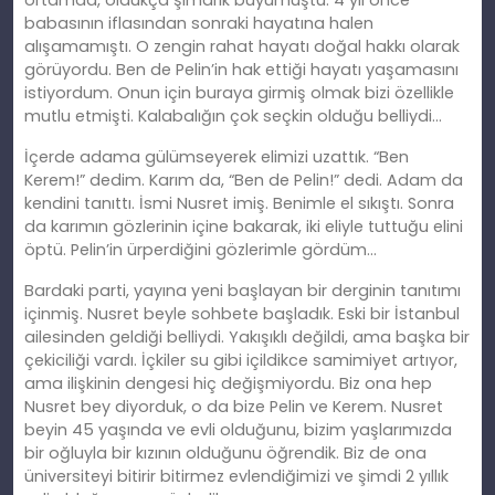
ortamda, oldukça şımarık büyümüştü. 4 yıl önce
babasının iflasından sonraki hayatına halen
alışamamıştı. O zengin rahat hayatı doğal hakkı olarak
görüyordu. Ben de Pelin’in hak ettiği hayatı yaşamasını
istiyordum. Onun için buraya girmiş olmak bizi özellikle
mutlu etmişti. Kalabalığın çok seçkin olduğu belliydi…
İçerde adama gülümseyerek elimizi uzattık. “Ben
Kerem!” dedim. Karım da, “Ben de Pelin!” dedi. Adam da
kendini tanıttı. İsmi Nusret imiş. Benimle el sıkıştı. Sonra
da karımın gözlerinin içine bakarak, iki eliyle tuttuğu elini
öptü. Pelin’in ürperdiğini gözlerimle gördüm…
Bardaki parti, yayına yeni başlayan bir derginin tanıtımı
içinmiş. Nusret beyle sohbete başladık. Eski bir İstanbul
ailesinden geldiği belliydi. Yakışıklı değildi, ama başka bir
çekiciliği vardı. İçkiler su gibi içildikce samimiyet artıyor,
ama ilişkinin dengesi hiç değişmiyordu. Biz ona hep
Nusret bey diyorduk, o da bize Pelin ve Kerem. Nusret
beyin 45 yaşında ve evli olduğunu, bizim yaşlarımızda
bir oğluyla bir kızının olduğunu öğrendik. Biz de ona
üniversiteyi bitirir bitirmez evlendiğimizi ve şimdi 2 yıllık