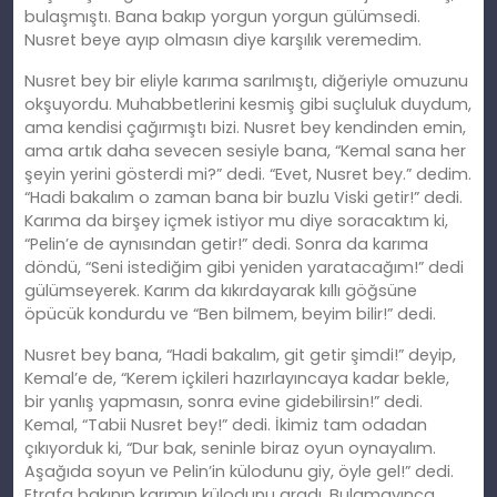
bulaşmıştı. Bana bakıp yorgun yorgun gülümsedi.
Nusret beye ayıp olmasın diye karşılık veremedim.
Nusret bey bir eliyle karıma sarılmıştı, diğeriyle omuzunu
okşuyordu. Muhabbetlerini kesmiş gibi suçluluk duydum,
ama kendisi çağırmıştı bizi. Nusret bey kendinden emin,
ama artık daha sevecen sesiyle bana, “Kemal sana her
şeyin yerini gösterdi mi?” dedi. “Evet, Nusret bey.” dedim.
“Hadi bakalım o zaman bana bir buzlu Viski getir!” dedi.
Karıma da birşey içmek istiyor mu diye soracaktım ki,
“Pelin’e de aynısından getir!” dedi. Sonra da karıma
döndü, “Seni istediğim gibi yeniden yaratacağım!” dedi
gülümseyerek. Karım da kıkırdayarak kıllı göğsüne
öpücük kondurdu ve “Ben bilmem, beyim bilir!” dedi.
Nusret bey bana, “Hadi bakalım, git getir şimdi!” deyip,
Kemal’e de, “Kerem içkileri hazırlayıncaya kadar bekle,
bir yanlış yapmasın, sonra evine gidebilirsin!” dedi.
Kemal, “Tabii Nusret bey!” dedi. İkimiz tam odadan
çıkıyorduk ki, “Dur bak, seninle biraz oyun oynayalım.
Aşağıda soyun ve Pelin’in külodunu giy, öyle gel!” dedi.
Etrafa bakınıp karımın külodunu aradı. Bulamayınca,