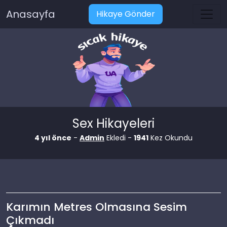
Anasayfa
Hikaye Gönder
Sex Hikayeleri
4 yıl önce
-
Admin
Ekledi -
1941
Kez Okundu
Karımın Metres Olmasına Sesim
Çıkmadı