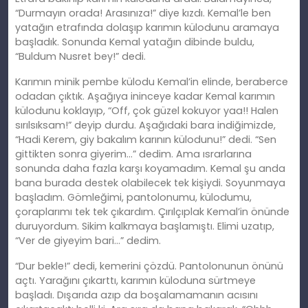
“Durmayın orada! Arasınıza!” diye kızdı. Kemal’le ben
yatağın etrafında dolaşıp karımın külodunu aramaya
başladık. Sonunda Kemal yatağın dibinde buldu,
“Buldum Nusret bey!” dedi.
Karımın minik pembe külodu Kemal’in elinde, beraberce
odadan çıktık. Aşağıya ininceye kadar Kemal karımın
külodunu koklayıp, “Off, çok güzel kokuyor yaa!! Halen
sırılsıksam!” deyip durdu. Aşağıdaki bara indiğimizde,
“Hadi Kerem, giy bakalım karının külodunu!” dedi. “Sen
gittikten sonra giyerim…” dedim. Ama ısrarlarına
sonunda daha fazla karşı koyamadım. Kemal şu anda
bana burada destek olabilecek tek kişiydi. Soyunmaya
başladım. Gömleğimi, pantolonumu, külodumu,
çoraplarımı tek tek çıkardım. Çırılçıplak Kemal’in önünde
duruyordum. Sikim kalkmaya başlamıştı. Elimi uzatıp,
“Ver de giyeyim bari…” dedim.
“Dur bekle!” dedi, kemerini çözdü. Pantolonunun önünü
açtı. Yarağını çıkarttı, karımın küloduna sürtmeye
başladı. Dışarıda azıp da boşalamamanın acısını