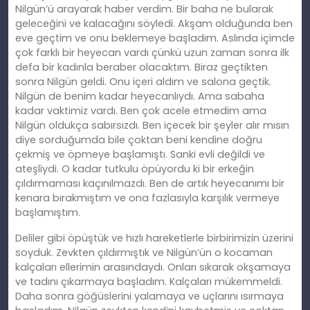
Nilgün’ü arayarak haber verdim. Bir baha ne bularak
geleceğini ve kalacağını söyledi. Akşam olduğunda ben
eve geçtim ve onu beklemeye başladım. Aslında içimde
çok farklı bir heyecan vardı çünkü uzun zaman sonra ilk
defa bir kadınla beraber olacaktım. Biraz geçtikten
sonra Nilgün geldi. Onu içeri aldım ve salona geçtik.
Nilgün de benim kadar heyecanlıydı. Ama sabaha
kadar vaktimiz vardı. Ben çok acele etmedim ama
Nilgün oldukça sabırsızdı. Ben içecek bir şeyler alır mısın
diye sorduğumda bile çoktan beni kendine doğru
çekmiş ve öpmeye başlamıştı. Sanki evli değildi ve
ateşliydi. O kadar tutkulu öpüyordu ki bir erkeğin
çıldırmaması kaçınılmazdı. Ben de artık heyecanımı bir
kenara bırakmıştım ve ona fazlasıyla karşılık vermeye
başlamıştım.
Deliler gibi öpüştük ve hızlı hareketlerle birbirimizin üzerini
soyduk. Zevkten çıldırmıştık ve Nilgün’ün o kocaman
kalçaları ellerimin arasındaydı. Onları sıkarak okşamaya
ve tadını çıkarmaya başladım. Kalçaları mükemmeldi.
Daha sonra göğüslerini yalamaya ve uçlarını ısırmaya