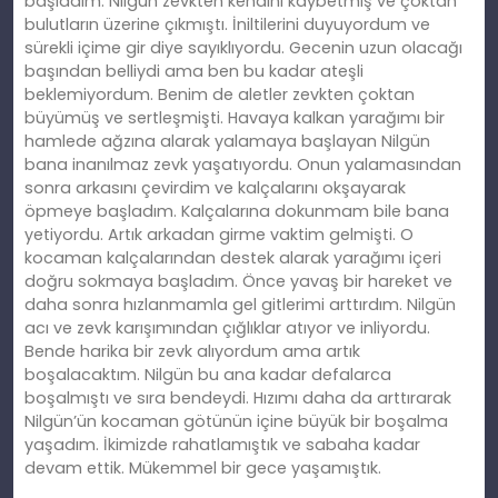
başladım. Nilgün zevkten kendini kaybetmiş ve çoktan
bulutların üzerine çıkmıştı. İniltilerini duyuyordum ve
sürekli içime gir diye sayıklıyordu. Gecenin uzun olacağı
başından belliydi ama ben bu kadar ateşli
beklemiyordum. Benim de aletler zevkten çoktan
büyümüş ve sertleşmişti. Havaya kalkan yarağımı bir
hamlede ağzına alarak yalamaya başlayan Nilgün
bana inanılmaz zevk yaşatıyordu. Onun yalamasından
sonra arkasını çevirdim ve kalçalarını okşayarak
öpmeye başladım. Kalçalarına dokunmam bile bana
yetiyordu. Artık arkadan girme vaktim gelmişti. O
kocaman kalçalarından destek alarak yarağımı içeri
doğru sokmaya başladım. Önce yavaş bir hareket ve
daha sonra hızlanmamla gel gitlerimi arttırdım. Nilgün
acı ve zevk karışımından çığlıklar atıyor ve inliyordu.
Bende harika bir zevk alıyordum ama artık
boşalacaktım. Nilgün bu ana kadar defalarca
boşalmıştı ve sıra bendeydi. Hızımı daha da arttırarak
Nilgün’ün kocaman götünün içine büyük bir boşalma
yaşadım. İkimizde rahatlamıştık ve sabaha kadar
devam ettik. Mükemmel bir gece yaşamıştık.