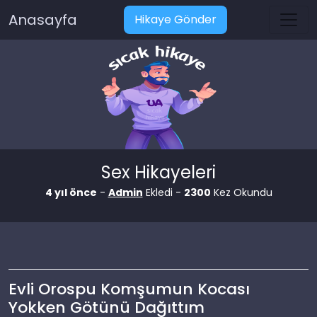
Anasayfa
Hikaye Gönder
Sex Hikayeleri
4 yıl önce
-
Admin
Ekledi -
2300
Kez Okundu
Evli Orospu Komşumun Kocası
Yokken Götünü Dağıttım