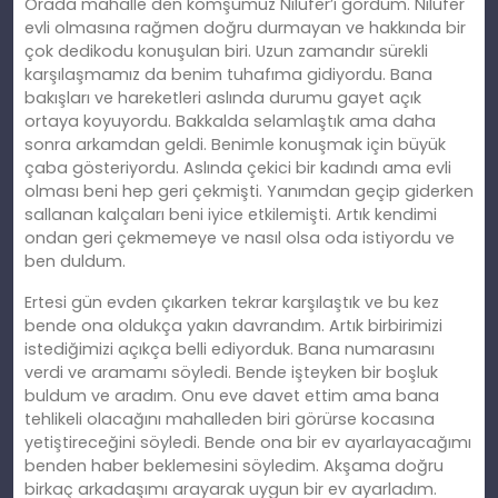
Orada mahalle den komşumuz Nilüfer’i gördüm. Nilüfer
evli olmasına rağmen doğru durmayan ve hakkında bir
çok dedikodu konuşulan biri. Uzun zamandır sürekli
karşılaşmamız da benim tuhafıma gidiyordu. Bana
bakışları ve hareketleri aslında durumu gayet açık
ortaya koyuyordu. Bakkalda selamlaştık ama daha
sonra arkamdan geldi. Benimle konuşmak için büyük
çaba gösteriyordu. Aslında çekici bir kadındı ama evli
olması beni hep geri çekmişti. Yanımdan geçip giderken
sallanan kalçaları beni iyice etkilemişti. Artık kendimi
ondan geri çekmemeye ve nasıl olsa oda istiyordu ve
ben duldum.
Ertesi gün evden çıkarken tekrar karşılaştık ve bu kez
bende ona oldukça yakın davrandım. Artık birbirimizi
istediğimizi açıkça belli ediyorduk. Bana numarasını
verdi ve aramamı söyledi. Bende işteyken bir boşluk
buldum ve aradım. Onu eve davet ettim ama bana
tehlikeli olacağını mahalleden biri görürse kocasına
yetiştireceğini söyledi. Bende ona bir ev ayarlayacağımı
benden haber beklemesini söyledim. Akşama doğru
birkaç arkadaşımı arayarak uygun bir ev ayarladım.