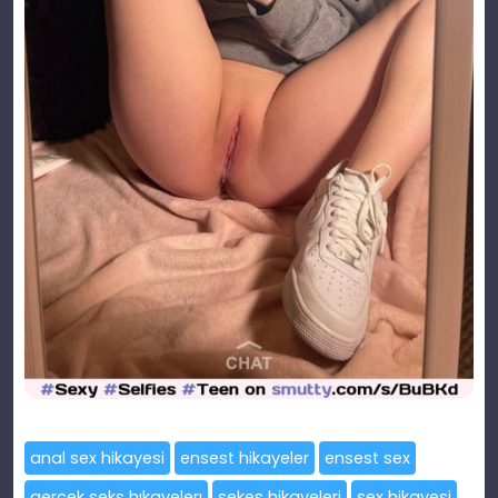
anal sex hikayesi
ensest hikayeler
ensest sex
gercek seks hıkayelerı
sekes hikayeleri
sex hikayesi