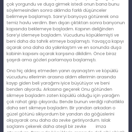
çok yorgundu ve duşa girmek istedi onun bana bunu
söylemesinden sonra aklımda farklı düşünceler
belirmeye başlamıştı. Sare’yi banyoya götürerek ona
temiz havlu verdim. Ben dışarı çıktıktan sonra banyonun
kapısında beklemeye başladım. Kapının deliğinden
Sare’yi izlemeye başladım. Vücudunu köpüklemişti ve
beni daha da tahrik etmeye başlamıştı. Yavaşça kapıyı
açarak ona daha da yakınlaştım ve en sonunda duşa
kabinin kapısını açarak karşısına dikildim. Önce biraz
şaşırdı ama gözleri parlamaya başlamıştı.
Ona hiç aldırış etmeden yanın ayanaştım ve köpüklü
vücudunu ellerimin arasına aldım ellerimin arasında
kayıp giden beli yarağımı iyice büyütüyor ve beni
benden alıyordu. Arkasına geçerek Onu götünden
sikmeye başladım zaten köpüklü olduğu için yarağım
çok rahat girip çıkıyordu. Bende bunun verdiği rahatlıkla
daha sert sikmeye başladım. Bir yandan arkadan o
güzel götünü sikiyordum bir yandan da göğüslerini
okşayarak onu daha da zevke getiriyordum. Islak
saçlarını çekerek daha ateşli bir zevke imza