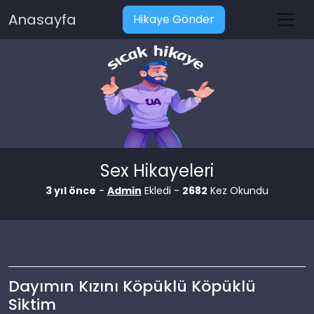
Anasayfa
Hikaye Gönder
Sex Hikayeleri
3 yıl önce
-
Admin
Ekledi -
2682
Kez Okundu
Dayımın Kızını Köpüklü Köpüklü
Siktim