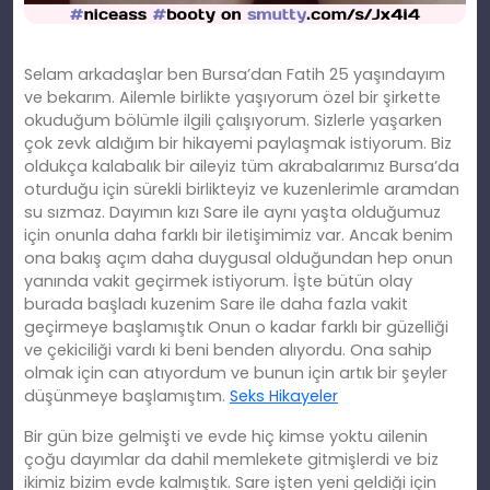
Selam arkadaşlar ben Bursa’dan Fatih 25 yaşındayım
ve bekarım. Ailemle birlikte yaşıyorum özel bir şirkette
okuduğum bölümle ilgili çalışıyorum. Sizlerle yaşarken
çok zevk aldığım bir hikayemi paylaşmak istiyorum. Biz
oldukça kalabalık bir aileyiz tüm akrabalarımız Bursa’da
oturduğu için sürekli birlikteyiz ve kuzenlerimle aramdan
su sızmaz. Dayımın kızı Sare ile aynı yaşta olduğumuz
için onunla daha farklı bir iletişimimiz var. Ancak benim
ona bakış açım daha duygusal olduğundan hep onun
yanında vakit geçirmek istiyorum. İşte bütün olay
burada başladı kuzenim Sare ile daha fazla vakit
geçirmeye başlamıştık Onun o kadar farklı bir güzelliği
ve çekiciliği vardı ki beni benden alıyordu. Ona sahip
olmak için can atıyordum ve bunun için artık bir şeyler
düşünmeye başlamıştım.
Seks Hikayeler
Bir gün bize gelmişti ve evde hiç kimse yoktu ailenin
çoğu dayımlar da dahil memlekete gitmişlerdi ve biz
ikimiz bizim evde kalmıştık. Sare işten yeni geldiği için