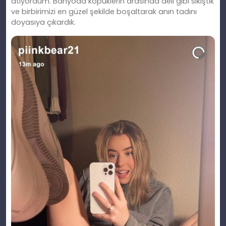
atıyordum. Banyoda köpüklerin arasında deli gibi sikiştik
ve birbirimizi en güzel şekilde boşaltarak anın tadını
doyasıya çıkardık.