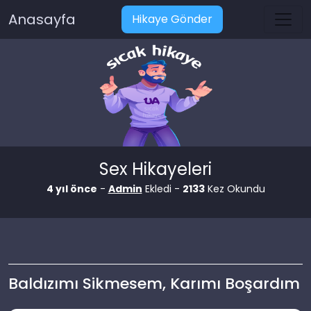
Anasayfa
Hikaye Gönder
Sex Hikayeleri
4 yıl önce
-
Admin
Ekledi -
2133
Kez Okundu
Baldızımı Sikmesem, Karımı Boşardım