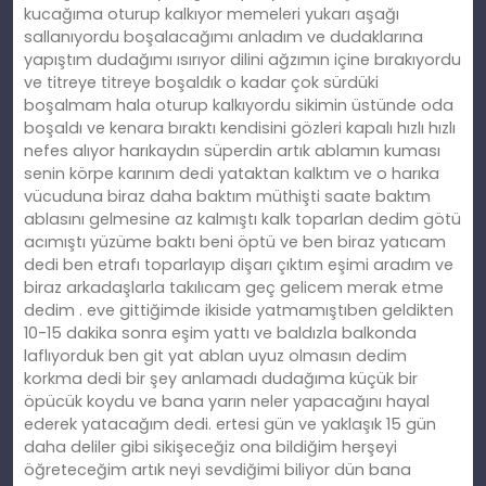
kucağıma oturup kalkıyor memeleri yukarı aşağı
sallanıyordu boşalacağımı anladım ve dudaklarına
yapıştım dudağımı ısırıyor dilini ağzımın içine bırakıyordu
ve titreye titreye boşaldık o kadar çok sürdüki
boşalmam hala oturup kalkıyordu sikimin üstünde oda
boşaldı ve kenara bıraktı kendisini gözleri kapalı hızlı hızlı
nefes alıyor harıkaydın süperdin artık ablamın kuması
senin körpe karınım dedi yataktan kalktım ve o harıka
vücuduna biraz daha baktım müthişti saate baktım
ablasını gelmesine az kalmıştı kalk toparlan dedim götü
acımıştı yüzüme baktı beni öptü ve ben biraz yatıcam
dedi ben etrafı toparlayıp dişarı çıktım eşimi aradım ve
biraz arkadaşlarla takılıcam geç gelicem merak etme
dedim . eve gittiğimde ikiside yatmamıştıben geldikten
10-15 dakika sonra eşim yattı ve baldızla balkonda
laflıyorduk ben git yat ablan uyuz olmasın dedim
korkma dedi bir şey anlamadı dudağıma küçük bir
öpücük koydu ve bana yarın neler yapacağını hayal
ederek yatacağım dedi. ertesi gün ve yaklaşık 15 gün
daha deliler gibi sikişeceğiz ona bildiğim herşeyi
öğreteceğim artık neyi sevdiğimi biliyor dün bana