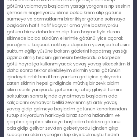
götünü yalamaya başladım yastığı yorganı ısırıp sesinin
çıkmasını engelliyordu elime bolca krem alıp götüne
sürmeye ve parmaklarımı birer ikişer götüne sokmaya
başladım hafif hafif kaçıyor ama yine bastırıyordu
götünü biraz daha krem alıp tüm haşmetiyle duran
sikimede bolca sürdüm ellerimle götünü iyice açarak
yarağımı o küçücük noktaya dayadım yavaşca kafasını
suktum eğilip yüzüne baktım gözlerini kapatmış yastığı
ağzına almış hepsini girmesini bekliyordu o körpecik
götü hoyratça kullanmıyacak yavaş yavaş sikecektim ki
daha sonra tekrar sikebileyim sikimin yarısı götünün
içindeydi artık ben ittirmiyordum göt içine çekiyordu
zaten sikimin hepsi girdiğinde müthiş bir zevk aldım
sikim sanki yanıyordu götünün içi ateş gibiydi tamını
soktuktan sonra içinde oynatmaya başladım oda
kalçalarını oynatıyor belliki zevklenmişti artık yavaş
yavaş gidip gelmeye başladım götünün kenarlarından
tutup sikiyordum harikaydı biraz sonra hızlandım ve
çarptıra çarptıra sikmeye başladım baldızın götünü
oda gidip geliyor zevkten geberiyordu içinden çıkıp
kucağıma aldım yarağım lap diye bulmuştu hedefi