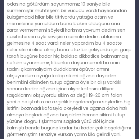
odasına götürdüm soyunmamız 10 saniye bile
sürmemiştir muhteşem bir vücudu vardı hayecandan
kulağımdaki kıllar bile titriyordu yatağa attım ve
memelerine yumuldum bana bakire olduğunu ona
zarar vermememi söyledi korkma yavrum dedim sen
nasıl istersen öyle sevişirim seninle dedim ablasının
gelmesine 4 saat vardı neler yapardım bu 4 saatte
neler sikimi eline almış bana otuz bir çekiyordu işin garip
tarafı bugüne kadar hiç baldıza dikkatlice bakmamaış
nefsim uyanmamıştı bunları düşünmemeli bu anın
tadını çıkarmalıydım dudaklarını öpüyor amını
okşuyordum ayağa kalkıp sikimi ağzına dayadım
benimkini dibinden tutup ağzına öyle bir alışı vardıki
sonuna kadar ağzının içine alıyor kafasını dilliyor
taşaklarımı okşuyordu sikim az değil 19-20 cm falan
yani o ne iştah o ne azgınlık boşalacağımı söyledim hiç
istifini bozmadı kafasıyla okeyledi ve ağzına daha hızlı
almaya başladı ağzına boşaldım hemen sikimi tutup
yüzüne doğru fışkırmamı sağladı yüzü döl içinde
kalmıştı bende bugüne kadar bu kadar çok boşaldığımı
görmemiştim teraziye vursan yarım kilo gelirdi yani.