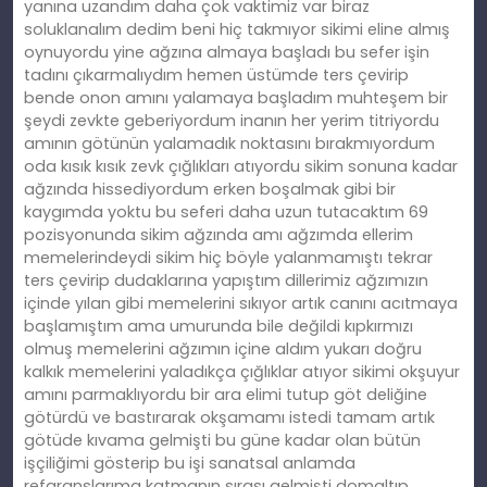
yanına uzandım daha çok vaktimiz var biraz
soluklanalım dedim beni hiç takmıyor sikimi eline almış
oynuyordu yine ağzına almaya başladı bu sefer işin
tadını çıkarmalıydım hemen üstümde ters çevirip
bende onon amını yalamaya başladım muhteşem bir
şeydi zevkte geberiyordum inanın her yerim titriyordu
amının götünün yalamadık noktasını bırakmıyordum
oda kısık kısık zevk çığlıkları atıyordu sikim sonuna kadar
ağzında hissediyordum erken boşalmak gibi bir
kaygımda yoktu bu seferi daha uzun tutacaktım 69
pozisyonunda sikim ağzında amı ağzımda ellerim
memelerindeydi sikim hiç böyle yalanmamıştı tekrar
ters çevirip dudaklarına yapıştım dillerimiz ağzımızın
içinde yılan gibi memelerini sıkıyor artık canını acıtmaya
başlamıştım ama umurunda bile değildi kıpkırmızı
olmuş memelerini ağzımın içine aldım yukarı doğru
kalkık memelerini yaladıkça çığlıklar atıyor sikimi okşuyur
amını parmaklıyordu bir ara elimi tutup göt deliğine
götürdü ve bastırarak okşamamı istedi tamam artık
götüde kıvama gelmişti bu güne kadar olan bütün
işçiliğimi gösterip bu işi sanatsal anlamda
refaranslarıma katmanın sırası gelmişti domaltıp