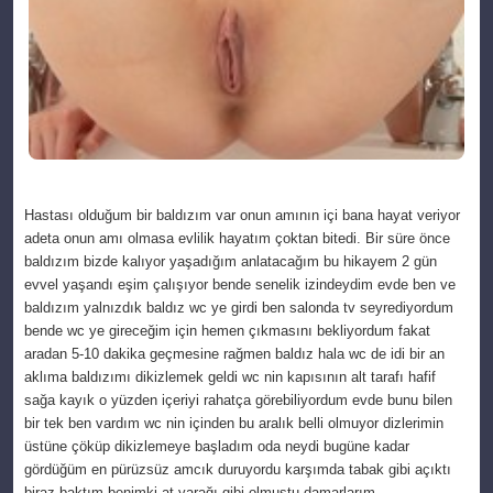
Hastası olduğum bir baldızım var onun amının içi bana hayat veriyor
adeta onun amı olmasa evlilik hayatım çoktan bitedi. Bir süre önce
baldızım bizde kalıyor yaşadığım anlatacağım bu hikayem 2 gün
evvel yaşandı eşim çalışıyor bende senelik izindeydim evde ben ve
baldızım yalnızdık baldız wc ye girdi ben salonda tv seyrediyordum
bende wc ye gireceğim için hemen çıkmasını bekliyordum fakat
aradan 5-10 dakika geçmesine rağmen baldız hala wc de idi bir an
aklıma baldızımı dikizlemek geldi wc nin kapısının alt tarafı hafif
sağa kayık o yüzden içeriyi rahatça görebiliyordum evde bunu bilen
bir tek ben vardım wc nin içinden bu aralık belli olmuyor dizlerimin
üstüne çöküp dikizlemeye başladım oda neydi bugüne kadar
gördüğüm en pürüzsüz amcık duruyordu karşımda tabak gibi açıktı
biraz baktım benimki at yarağı gibi olmuştu damarlarım