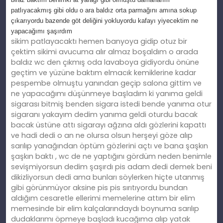
patlıyacakmış gibi oldu o ara baldız orta parmağını amına sokup
çıkarıyordu bazende göt deliğini yokluyordu kafayı yiyecektim ne
yapacağımı şaşırdım
sikim patlayacaktı hemen banyoya gidip otuz bir
çektim sikimi avucuma alır almaz boşaldım o arada
baldız wc den çıkmış oda lavaboya gidiyordu önüne
geçtim ve yüzüne baktım elmacık kemiklerine kadar
pespembe olmuştu yanından geçip salona gittim ve
ne yapacağımı düşünmeye başladım ki yanıma geldi
sigarası bitmiş benden sigara istedi bende yanıma otur
sigaranı yakayım dedim yanıma geldi oturdu bacak
bacak üstüne attı sigarayı ağzına aldı gözlerini kapattı
ve hadi dedi o an ne olursa olsun herşeyi göze alıp
sarılıp yanağından öptüm gözlerini açtı ve bana şaşkın
şaşkın baktı , wc de ne yaptığını gördüm neden benimle
sevişmiyorsun dedim şaşırdı pis adam dedi demek beni
dikizliyorsun dedi ama bunları söylerken hiçte utanmış
gibi görünmüyor aksine pis pis sırıtıyordu bundan
aldığım cesaretle ellerimi memelerine attım bir elim
memesinde bir elim kalçalarındaydı boynuma sarılıp
dudaklarımı öpmeye başladı kucağıma alıp yatak