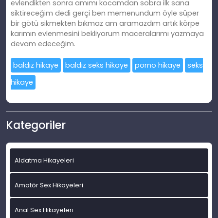
evlendikten sonra amımı kocamdan sobra ilk sana
siktireceğim dedi gerçi ben memenundum öyle süper
bir götü sikmekten bıkmaz am aramazdım artık körpe
karımın evlenmesini bekliyorum maceralarımı yazmaya
devam edeceğim.
baldız hikaye
baldız seks hikaye
porno hikaye
seks
hikaye
Kategoriler
Aldatma Hikayeleri
Amatör Sex Hikayeleri
Anal Sex Hikayeleri