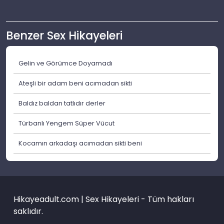
Benzer Sex Hikayeleri
Gelin ve Görümce Doyamadı
Ateşli bir adam beni acımadan sikti
Baldız baldan tatlıdır derler
Türbanlı Yengem Süper Vücut
Kocamın arkadaşı acımadan sikti beni
Hikayeadult.com | Sex Hikayeleri - Tüm hakları
saklıdır.