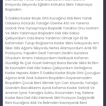
Emiyordu Sıkıyordu Eğildim Koltukta Sikini Yalamaya
Başladım.
5 Dakika Kadar Böyle Gitti Kucağına Aldı Beni Yatak
Odasına Götürdü Yatağın Üzerine Attı Ve Yanıma
Uzandı Yine Oynaşmaya Başladık Yatakta Onu Uzattım
Ve Sikini Yalamaya Başladım Deli Gibi Sakso
Çekiyordum Oda Bana Yardımcı Olmak İçin Eli İle
Kafamdan Tutup Boğazıma Kadar Sikini Sokuyordu Am
Siker Gibi Ağzımı Sikiyordu Nefes Alamıyordum Artık 69
Pozisyonu Yapalım Dedi Tamam Dedim Suratına
Oturdum Amımı Yalatıyordum Harikaydı Kafamın
Güzelliği İle Çok Güzel Gelmişti Bana Bende Sikini İki Elim
İle Kavradım Deli Gibi Sakso Çekiyordum Gırtlağıma
Kadar Hepsini Aldım 5 Dakika Kadar Böyle Gitti Çocuğun
Ağzına Artık Zevk Sularımı Boşaldım Dayanamadım
Boşaldım Çocuk Beni Sikmek İçin Can Atıyordu Yatağa
Uzandım Bacaklarımı Ayırdı Kafama Kadar Getirdi Ve
Amımın İçine Yarrağını Soktu Gözümden Yaş Gelene
Kadar Beni Deli Gibi İnleterek Sikti Pozisyon Değiştirdik
Beni Kucağına Aldı Ve Belimden Kavrayarak Beni