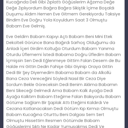
Kucağında Deli Gibi Zıplattı Göğüslerim Ağzıma Değe
Değe Zıplıyordum Bağıra Bağıra Sikiştik İçime Boşaldı
Duşumu Aldım Hemen Eve Gitmem Gerekiyordu Taksiye
Bindim Eve Doğru Yola Koyuldum Saat 3 Olmuştu
Babam Eve Gelmiş.
Eve Geldim Babam Kapıyı Açtı Babam Beni Mini Etek
Dekolteli Görünce Bana Bağırdı Sarhoş Olduğumu da
Anladı İçeri Girdim Koltuğa Oturdum Babam Yanıma
Oturdu Üflememi İstedi Babama Doğru Üfledim Babam
İçmişsin Sen Dedi Eğlenmeye Gittim Falan Desem de Bu
Halde mi Gittin Dedin Fahişe Gibi Giyinip Oraya Gittin
Dedi Bir Şey Diyemedim Babama Babam da Alkollü
Bana Ceza Vereceğini Söyledi Nasıl Bir Ceza Diye
Sordum Bekle Göreceksin Dedi Benim Aklıma Babamın
Beni Sikeceği Gelmedi Ama Babam Kalk Ayağa Dedi
Ayağa Kalktım Babam Eteğime Falan Bakıyordu Babam
Götüme Sağlam Bir Şaplak Attı Eteğimi Kaldırdı Ve
Cezana Katlanacaksın Dedi Götüm Kıp Kırmızı Olmuştu
Babam Kucağına Oturttu Beni Dalgası Sem Sert
Olmuştu Hissettim Resmen Götümde Babam
Göğüslerimi Sıktı Ne Kadar Yumuşakmış Dedi Ve