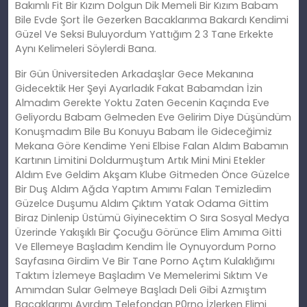
Bakımlı Fit Bir Kızım Dolgun Dik Memeli Bir Kızım Babam
Bile Evde Şort İle Gezerken Bacaklarıma Bakardı Kendimi
Güzel Ve Seksi Buluyordum Yattığım 2 3 Tane Erkekte
Aynı Kelimeleri Söylerdi Bana.
Bir Gün Üniversiteden Arkadaşlar Gece Mekanına
Gidecektik Her Şeyi Ayarladık Fakat Babamdan İzin
Almadım Gerekte Yoktu Zaten Gecenin Kaçında Eve
Geliyordu Babam Gelmeden Eve Gelirim Diye Düşündüm
Konuşmadım Bile Bu Konuyu Babam İle Gideceğimiz
Mekana Göre Kendime Yeni Elbise Falan Aldım Babamın
Kartının Limitini Doldurmuştum Artık Mini Mini Etekler
Aldım Eve Geldim Akşam Klube Gitmeden Önce Güzelce
Bir Duş Aldım Ağda Yaptım Amımı Falan Temizledim
Güzelce Duşumu Aldım Çıktım Yatak Odama Gittim
Biraz Dinlenip Üstümü Giyinecektim O Sıra Sosyal Medya
Üzerinde Yakışıklı Bir Çocuğu Görünce Elim Amıma Gitti
Ve Ellemeye Başladım Kendim İle Oynuyordum Porno
Sayfasına Girdim Ve Bir Tane Porno Açtım Kulaklığımı
Taktım İzlemeye Başladım Ve Memelerimi Sıktım Ve
Amımdan Sular Gelmeye Başladı Deli Gibi Azmıştım
Bacaklarımı Ayırdım Telefondan P0rno İzlerken Elimi