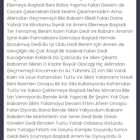
Ellemeye Başladı Beni Baba Yapma Falan Desem de
Cezanı Çekeceksin Dedi Sesimi Çıkartamadım Ama
Aklımdan Geçmemişti Bile Babam Elledi Falan Dizine
Yatırdı Ve Kilodumu Sıyırdı Ve Amımı Ellemeye Başladı
Ter Temizmiş Benim Kızım Falan Dedi Ve Babam Amımın
İçine Kalın Parmaklarını Sokmaya Başladı Hemde
Bozukmuş Dedi Bu İyi Oldu Dedi Benim İçin Annen de
Gençliğin de Çok Ateşli Bir Kadındı Falan Dedi
Kucağından Kaldırdı Diz Çöktürdü Ve Sikini Çıkarttı
Babamın Sikinin O Kadar Büyük Olacağı Hiç Aklımdan
Geçmemişti Kocaman En Az Tahmini 22 cm Siki Vardı
Kalın Ve Uzun Kafamdan Tuttu Ve Sikini Yalamamı İstedi
Beni Resmen Orospu Bir Kız Gibi Kullanıyordu Kafamdan
Tuttu Ve Sakso Çektirmeye Başladı Nefes Almama Bile
İzin Vermiyordu Bende Artık Yapıcak Bir Şeyim Yok Diye
Babamın Sikini Yalamaya Devam Ettim Aferin Orospu
Falan Diyordu Bana Bende Sikini Yalıyordum Babam
Bakalım Ne Marifetlerin Var Senin Dedi Bide Onları
Görelim Dedi Elimden Tuttu Yatak Odasına Götürdü
Beni Yatağa Fırlattı Ve Üstünü Komple Soyundu Sonra
Geldi Beni Soymaya Başladı Amım İle Oynuyordu G