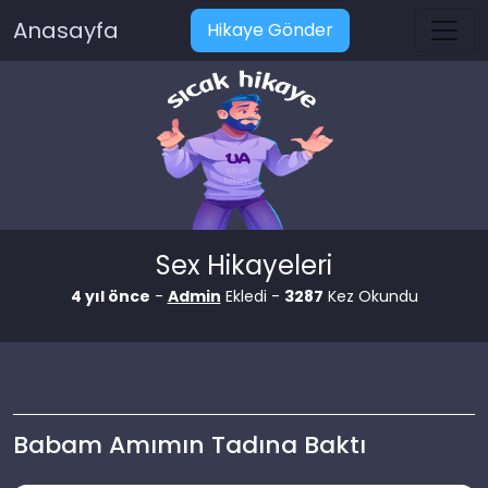
Anasayfa
Hikaye Gönder
Sex Hikayeleri
4 yıl önce
-
Admin
Ekledi -
3287
Kez Okundu
Babam Amımın Tadına Baktı