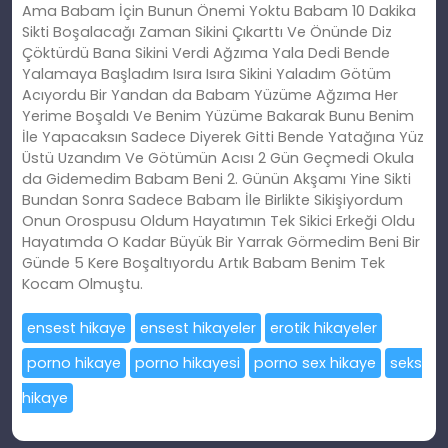
Ama Babam İçin Bunun Önemi Yoktu Babam 10 Dakika
Sikti Boşalacağı Zaman Sikini Çıkarttı Ve Önünde Diz
Çöktürdü Bana Sikini Verdi Ağzıma Yala Dedi Bende
Yalamaya Başladım Isıra Isıra Sikini Yaladım Götüm
Acıyordu Bir Yandan da Babam Yüzüme Ağzıma Her
Yerime Boşaldı Ve Benim Yüzüme Bakarak Bunu Benim
İle Yapacaksın Sadece Diyerek Gitti Bende Yatağına Yüz
Üstü Uzandım Ve Götümün Acısı 2 Gün Geçmedi Okula
da Gidemedim Babam Beni 2. Günün Akşamı Yine Sikti
Bundan Sonra Sadece Babam İle Birlikte Sikişiyordum
Onun Orospusu Oldum Hayatımın Tek Sikici Erkeği Oldu
Hayatımda O Kadar Büyük Bir Yarrak Görmedim Beni Bir
Günde 5 Kere Boşaltıyordu Artık Babam Benim Tek
Kocam Olmuştu.
ensest hikaye
ensest hikayeler
erotik hikayeler
porno hikaye
porno hikayesi
porno sex hikaye
seks
hikaye