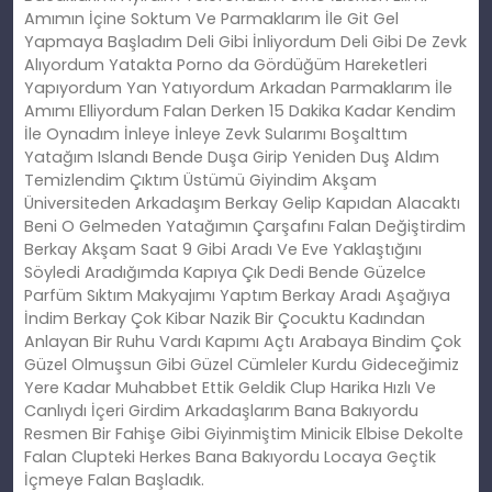
Amımın İçine Soktum Ve Parmaklarım İle Git Gel
Yapmaya Başladım Deli Gibi İnliyordum Deli Gibi De Zevk
Alıyordum Yatakta Porno da Gördüğüm Hareketleri
Yapıyordum Yan Yatıyordum Arkadan Parmaklarım İle
Amımı Elliyordum Falan Derken 15 Dakika Kadar Kendim
İle Oynadım İnleye İnleye Zevk Sularımı Boşalttım
Yatağım Islandı Bende Duşa Girip Yeniden Duş Aldım
Temizlendim Çıktım Üstümü Giyindim Akşam
Üniversiteden Arkadaşım Berkay Gelip Kapıdan Alacaktı
Beni O Gelmeden Yatağımın Çarşafını Falan Değiştirdim
Berkay Akşam Saat 9 Gibi Aradı Ve Eve Yaklaştığını
Söyledi Aradığımda Kapıya Çık Dedi Bende Güzelce
Parfüm Sıktım Makyajımı Yaptım Berkay Aradı Aşağıya
İndim Berkay Çok Kibar Nazik Bir Çocuktu Kadından
Anlayan Bir Ruhu Vardı Kapımı Açtı Arabaya Bindim Çok
Güzel Olmuşsun Gibi Güzel Cümleler Kurdu Gideceğimiz
Yere Kadar Muhabbet Ettik Geldik Clup Harika Hızlı Ve
Canlıydı İçeri Girdim Arkadaşlarım Bana Bakıyordu
Resmen Bir Fahişe Gibi Giyinmiştim Minicik Elbise Dekolte
Falan Clupteki Herkes Bana Bakıyordu Locaya Geçtik
İçmeye Falan Başladık.