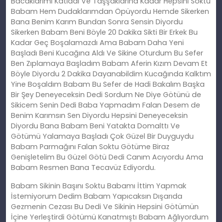
Bacaklarımı Katladı Ve Taşşaklarına Kadar Hepsini Soktu
Babam Hem Dudaklarımdan Öpüyordu Hemde Sikerken
Bana Benim Karım Bundan Sonra Sensin Diyordu
Sikerken Babam Beni Böyle 20 Dakika Sikti Bir Erkek Bu
Kadar Geç Boşalamazdı Ama Babam Daha Yeni
Başladı Beni Kucağına Aldı Ve Sikine Oturdum Bu Sefer
Ben Zıplamaya Başladım Babam Aferin Kızım Devam Et
Böyle Diyordu 2 Dakika Dayanabildim Kucağında Kalktım
Yine Boşaldım Babam Bu Sefer de Hadi Bakalım Başka
Bir Şey Deneyeceksin Dedi Sordum Ne Diye Götünü de
Sikicem Senin Dedi Baba Yapmadım Falan Desem de
Benim Karımsın Sen Diyordu Hepsini Deneyeceksin
Diyordu Bana Babam Beni Yatakta Domalttı Ve
Götümü Yalamaya Başladı Çok Güzel Bir Duyguydu
Babam Parmağını Falan Soktu Götüme Biraz
Genişletelim Bu Güzel Götü Dedi Canım Acıyordu Ama
Babam Resmen Bana Tecavüz Ediyordu.
Babam Sikinin Başını Soktu Babamı İttim Yapmak
İstemiyorum Dedim Babam Yapıcaksın Dışarıda
Gezmenin Cezası Bu Dedi Ve Sikinin Hepsini Götümün
İçine Yerleştirdi Götümü Kanatmıştı Babam Ağlıyordum