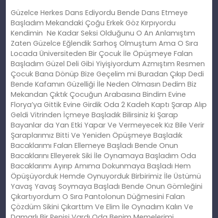
Güzelce Herkes Dans Ediyordu Bende Dans Etmeye
Başladım Mekandaki Çoğu Erkek Göz Kırpıyordu
Kendimin Ne Kadar Seksi Olduğunu O An Anlamıştım
Zaten Güzelce Eğlendik Sarhoş Olmuştum Ama O Sıra
Locada Üniversiteden Bir Çocuk İle Öpüşmeye Falan
Başladım Güzel Deli Gibi Yiyişiyordum Azmıştım Resmen
Çocuk Bana Dönüp Bize Geçelim mi Buradan Çıkıp Dedi
Bende Kafamın Güzelliği İle Neden Olmasın Dedim Biz
Mekandan Çıktık Çocuğun Arabasına Bindim Evine
Florya’ya Gittik Evine Girdik Oda 2 Kadeh Kaptı Şarap Alıp
Geldi Vitrinden İçmeye Başladık Bilirsiniz ki Şarap
Bayanlar da Yan Etki Yapar Ve Vermeyecek Kız Bile Verir
Şaraplarımız Bitti Ve Yeniden Öpüşmeye Başladık
Bacaklarımı Falan Ellemeye Başladı Bende Onun
Bacaklarını Elleyerek Siki İle Oynamaya Başladım Oda
Bacaklarımı Ayırıp Amıma Dokunmaya Başladı Hem
Öpüşüyorduk Hemde Oynuyorduk Birbirimiz İle Üstümü
Yavaş Yavaş Soymaya Başladı Bende Onun Gömleğini
Çıkartıyordum O Sıra Pantolonun Düğmesini Falan
Çözdüm Sikini Çıkarttım Ve Elim İle Oynadım Kalın Ve
Damarlı Bir Penisi Vardı Oda Benim Memelerimi