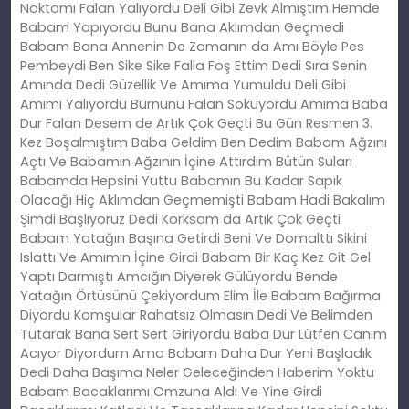
Noktamı Falan Yalıyordu Deli Gibi Zevk Almıştım Hemde
Babam Yapıyordu Bunu Bana Aklımdan Geçmedi
Babam Bana Annenin De Zamanın da Amı Böyle Pes
Pembeydi Ben Sike Sike Falla Foş Ettim Dedi Sıra Senin
Amında Dedi Güzellik Ve Amıma Yumuldu Deli Gibi
Amımı Yalıyordu Burnunu Falan Sokuyordu Amıma Baba
Dur Falan Desem de Artık Çok Geçti Bu Gün Resmen 3.
Kez Boşalmıştım Baba Geldim Ben Dedim Babam Ağzını
Açtı Ve Babamın Ağzının İçine Attırdım Bütün Suları
Babamda Hepsini Yuttu Babamın Bu Kadar Sapık
Olacağı Hiç Aklımdan Geçmemişti Babam Hadi Bakalım
Şimdi Başlıyoruz Dedi Korksam da Artık Çok Geçti
Babam Yatağın Başına Getirdi Beni Ve Domalttı Sikini
Islattı Ve Amımın İçine Girdi Babam Bir Kaç Kez Git Gel
Yaptı Darmıştı Amcığın Diyerek Gülüyordu Bende
Yatağın Örtüsünü Çekiyordum Elim İle Babam Bağırma
Diyordu Komşular Rahatsız Olmasın Dedi Ve Belimden
Tutarak Bana Sert Sert Giriyordu Baba Dur Lütfen Canım
Acıyor Diyordum Ama Babam Daha Dur Yeni Başladık
Dedi Daha Başıma Neler Geleceğinden Haberim Yoktu
Babam Bacaklarımı Omzuna Aldı Ve Yine Girdi